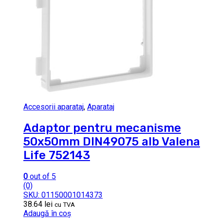
Accesorii aparataj
,
Aparataj
Adaptor pentru mecanisme
50x50mm DIN49075 alb Valena
Life 752143
0
out of 5
(0)
SKU: 01150001014373
38.64
lei
cu TVA
Adaugă în coș