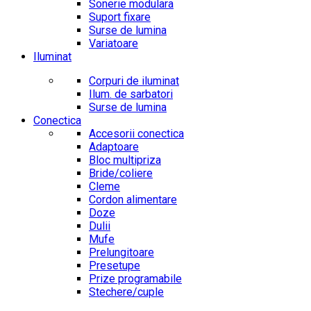
Sonerie modulara
Suport fixare
Surse de lumina
Variatoare
Iluminat
Corpuri de iluminat
Ilum. de sarbatori
Surse de lumina
Conectica
Accesorii conectica
Adaptoare
Bloc multipriza
Bride/coliere
Cleme
Cordon alimentare
Doze
Dulii
Mufe
Prelungitoare
Presetupe
Prize programabile
Stechere/cuple