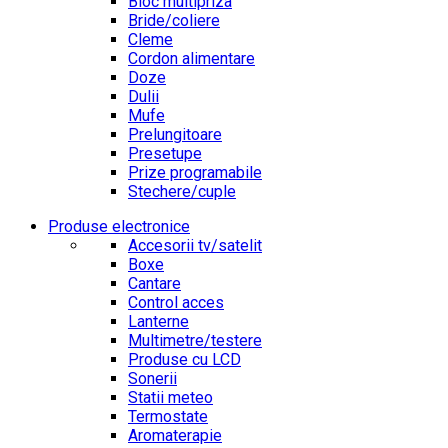
Bloc multipriza
Bride/coliere
Cleme
Cordon alimentare
Doze
Dulii
Mufe
Prelungitoare
Presetupe
Prize programabile
Stechere/cuple
Produse electronice
Accesorii tv/satelit
Boxe
Cantare
Control acces
Lanterne
Multimetre/testere
Produse cu LCD
Sonerii
Statii meteo
Termostate
Aromaterapie