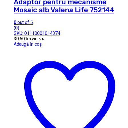
Adaptor pentru mecanisme
Mosaic alb Valena Life 752144
0
out of 5
(0)
SKU: 01110001014374
30.50
lei
cu TVA
Adaugă în coș