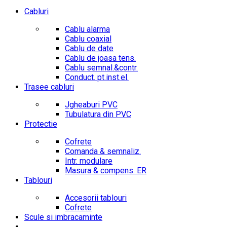
Cabluri
Cablu alarma
Cablu coaxial
Cablu de date
Cablu de joasa tens.
Cablu semnal.&contr.
Conduct. pt.inst.el.
Trasee cabluri
Jgheaburi PVC
Tubulatura din PVC
Protectie
Cofrete
Comanda & semnaliz.
Intr. modulare
Masura & compens. ER
Tablouri
Accesorii tablouri
Cofrete
Scule si imbracaminte