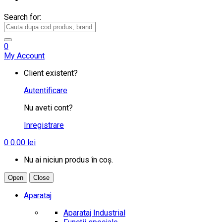
Search for:
0
My Account
Client existent?
Autentificare
Nu aveti cont?
Inregistrare
0
0.00
lei
Nu ai niciun produs în coș.
Open
Close
Aparataj
Aparataj Industrial