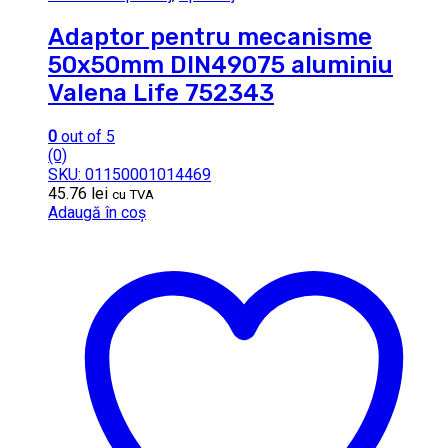
Adaptor pentru mecanisme
50x50mm DIN49075 aluminiu
Valena Life 752343
0
out of 5
(0)
SKU: 01150001014469
45.76
lei
cu TVA
Adaugă în coș