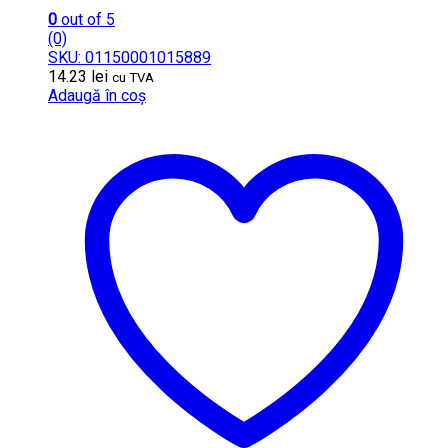
0
out of 5
(0)
SKU: 01150001015889
14.23
lei
cu TVA
Adaugă în coș