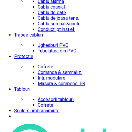
Cablu alarma
Cablu coaxial
Cablu de date
Cablu de joasa tens.
Cablu semnal.&contr.
Conduct. pt.inst.el.
Trasee cabluri
Jgheaburi PVC
Tubulatura din PVC
Protectie
Cofrete
Comanda & semnaliz.
Intr. modulare
Masura & compens. ER
Tablouri
Accesorii tablouri
Cofrete
Scule si imbracaminte