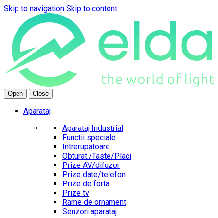
Skip to navigation
Skip to content
Open
Close
Aparataj
Aparataj Industrial
Functii speciale
Intrerupatoare
Obturat./Taste/Placi
Prize AV/difuzor
Prize date/telefon
Prize de forta
Prize tv
Rame de ornament
Senzori aparataj