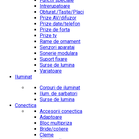
Functii speciale
Intrerupatoare
Obturat./Taste/Placi
Prize AV/difuzor
Prize date/telefon
Prize de forta
Prize tv
Rame de ornament
Senzori aparataj
Sonerie modulara
Suport fixare
Surse de lumina
Variatoare
Iluminat
Corpuri de iluminat
Ilum. de sarbatori
Surse de lumina
Conectica
Accesorii conectica
Adaptoare
Bloc multipriza
Bride/coliere
Cleme