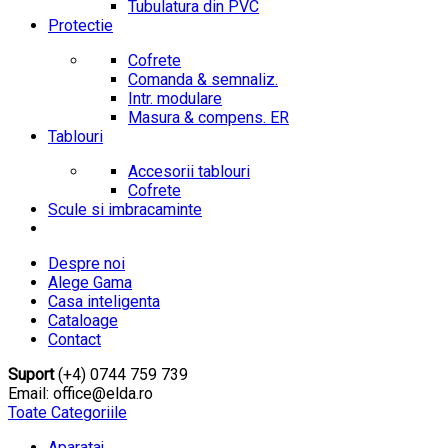
Tubulatura din PVC
Protectie
Cofrete
Comanda & semnaliz.
Intr. modulare
Masura & compens. ER
Tablouri
Accesorii tablouri
Cofrete
Scule si imbracaminte
Despre noi
Alege Gama
Casa inteligenta
Cataloage
Contact
Suport
(+4) 0744 759 739
Email: office@elda.ro
Toate Categoriile
Aparataj