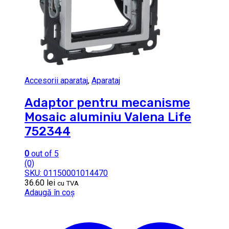
Accesorii aparataj
,
Aparataj
Adaptor pentru mecanisme
Mosaic aluminiu Valena Life
752344
0
out of 5
(0)
SKU: 01150001014470
36.60
lei
cu TVA
Adaugă în coș