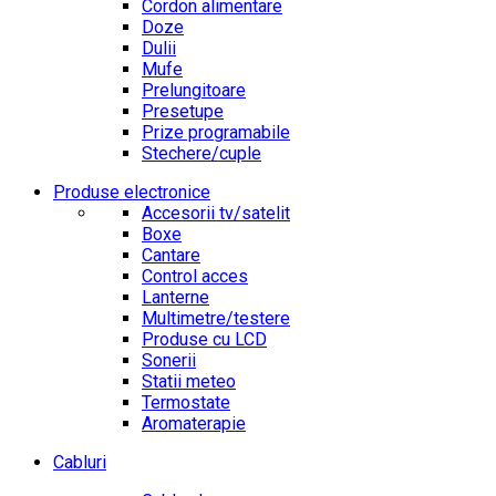
Cordon alimentare
Doze
Dulii
Mufe
Prelungitoare
Presetupe
Prize programabile
Stechere/cuple
Produse electronice
Accesorii tv/satelit
Boxe
Cantare
Control acces
Lanterne
Multimetre/testere
Produse cu LCD
Sonerii
Statii meteo
Termostate
Aromaterapie
Cabluri