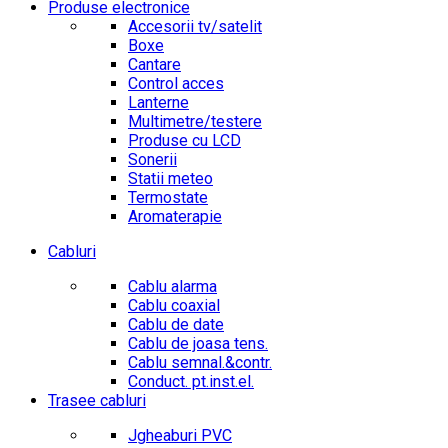
Produse electronice
Accesorii tv/satelit
Boxe
Cantare
Control acces
Lanterne
Multimetre/testere
Produse cu LCD
Sonerii
Statii meteo
Termostate
Aromaterapie
Cabluri
Cablu alarma
Cablu coaxial
Cablu de date
Cablu de joasa tens.
Cablu semnal.&contr.
Conduct. pt.inst.el.
Trasee cabluri
Jgheaburi PVC