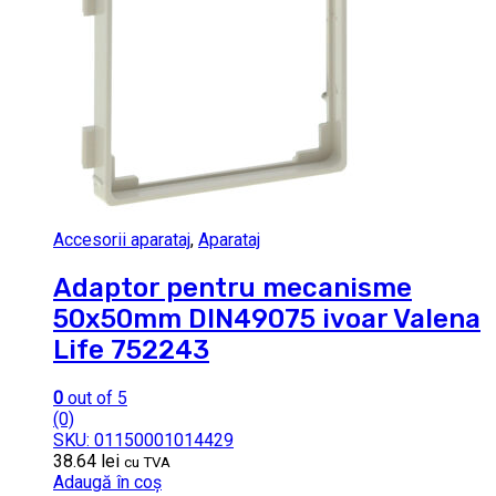
Accesorii aparataj
,
Aparataj
Adaptor pentru mecanisme
50x50mm DIN49075 ivoar Valena
Life 752243
0
out of 5
(0)
SKU: 01150001014429
38.64
lei
cu TVA
Adaugă în coș