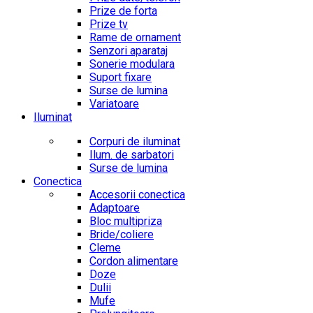
Prize de forta
Prize tv
Rame de ornament
Senzori aparataj
Sonerie modulara
Suport fixare
Surse de lumina
Variatoare
Iluminat
Corpuri de iluminat
Ilum. de sarbatori
Surse de lumina
Conectica
Accesorii conectica
Adaptoare
Bloc multipriza
Bride/coliere
Cleme
Cordon alimentare
Doze
Dulii
Mufe