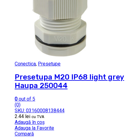
Conectica
,
Presetupe
Presetupa M20 IP68 light grey
Haupa 250044
0
out of 5
(0)
SKU: 03160008138444
2.44
lei
cu TVA
Adaugă în coș
Adauga la Favorite
Compară