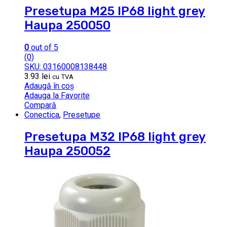
Presetupa M25 IP68 light grey
Haupa 250050
0
out of 5
(0)
SKU: 03160008138448
3.93
lei
cu TVA
Adaugă în coș
Adauga la Favorite
Compară
Conectica
,
Presetupe
Presetupa M32 IP68 light grey
Haupa 250052