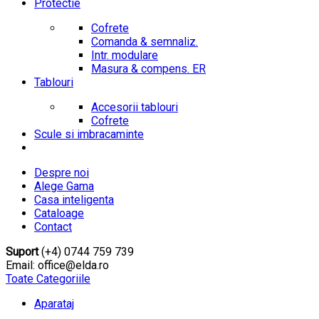
Protectie
Cofrete
Comanda & semnaliz.
Intr. modulare
Masura & compens. ER
Tablouri
Accesorii tablouri
Cofrete
Scule si imbracaminte
Despre noi
Alege Gama
Casa inteligenta
Cataloage
Contact
Suport
(+4) 0744 759 739
Email: office@elda.ro
Toate Categoriile
Aparataj