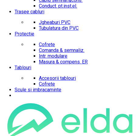
Cablu semnal.&contr.
Conduct. pt.inst.el.
Trasee cabluri
Jgheaburi PVC
Tubulatura din PVC
Protectie
Cofrete
Comanda & semnaliz.
Intr. modulare
Masura & compens. ER
Tablouri
Accesorii tablouri
Cofrete
Scule si imbracaminte