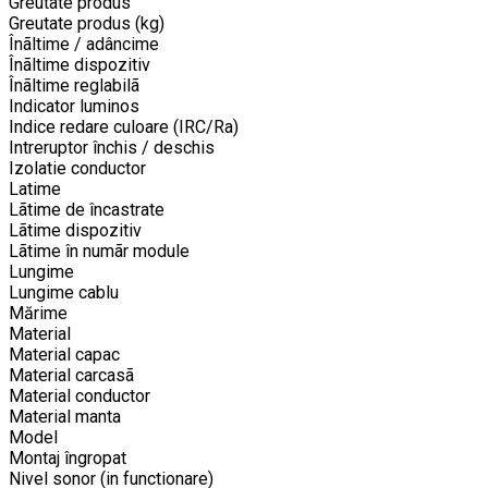
Greutate produs
Greutate produs (kg)
Înãltime / adâncime
Înãltime dispozitiv
Înãltime reglabilã
Indicator luminos
Indice redare culoare (IRC/Ra)
Intreruptor închis / deschis
Izolatie conductor
Latime
Lãtime de încastrate
Lãtime dispozitiv
Lãtime în numãr module
Lungime
Lungime cablu
Mărime
Material
Material capac
Material carcasã
Material conductor
Material manta
Model
Montaj îngropat
Nivel sonor (in functionare)