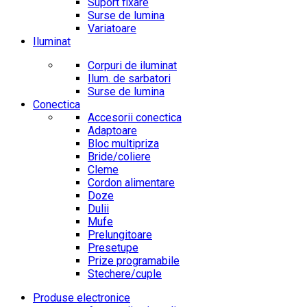
Suport fixare
Surse de lumina
Variatoare
Iluminat
Corpuri de iluminat
Ilum. de sarbatori
Surse de lumina
Conectica
Accesorii conectica
Adaptoare
Bloc multipriza
Bride/coliere
Cleme
Cordon alimentare
Doze
Dulii
Mufe
Prelungitoare
Presetupe
Prize programabile
Stechere/cuple
Produse electronice