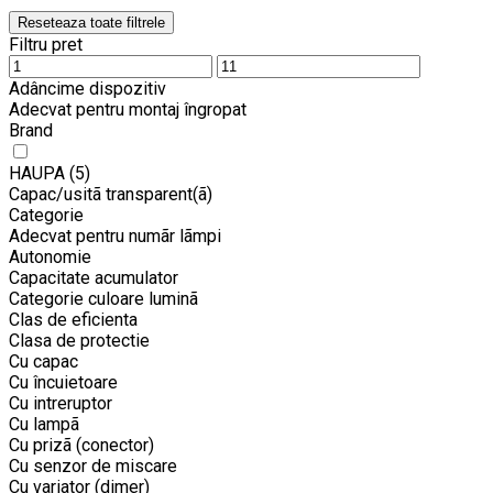
Reseteaza toate filtrele
Filtru pret
Adâncime dispozitiv
Adecvat pentru montaj îngropat
Brand
HAUPA
(5)
Capac/usitã transparent(ã)
Categorie
Adecvat pentru numãr lãmpi
Autonomie
Capacitate acumulator
Categorie culoare luminã
Clas de eficienta
Clasa de protectie
Cu capac
Cu încuietoare
Cu intreruptor
Cu lampã
Cu prizã (conector)
Cu senzor de miscare
Cu variator (dimer)