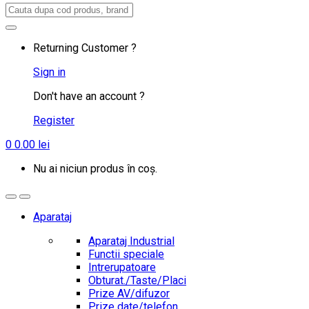
Search
for:
Returning Customer ?
Sign in
Don't have an account ?
Register
0
0.00
lei
Nu ai niciun produs în coș.
Aparataj
Aparataj Industrial
Functii speciale
Intrerupatoare
Obturat./Taste/Placi
Prize AV/difuzor
Prize date/telefon