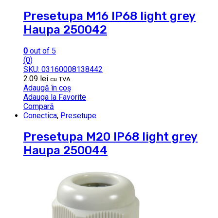
Presetupa M16 IP68 light grey
Haupa 250042
0
out of 5
(0)
SKU: 03160008138442
2.09
lei
cu TVA
Adaugă în coș
Adauga la Favorite
Compară
Conectica
,
Presetupe
Presetupa M20 IP68 light grey
Haupa 250044