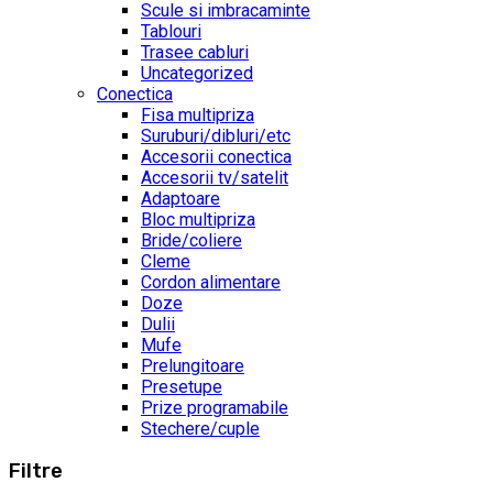
Scule si imbracaminte
Tablouri
Trasee cabluri
Uncategorized
Conectica
Fisa multipriza
Suruburi/dibluri/etc
Accesorii conectica
Accesorii tv/satelit
Adaptoare
Bloc multipriza
Bride/coliere
Cleme
Cordon alimentare
Doze
Dulii
Mufe
Prelungitoare
Presetupe
Prize programabile
Stechere/cuple
Filtre