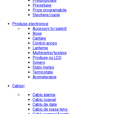
Prelungitoare
Presetupe
Prize programabile
Stechere/cuple
Produse electronice
Accesorii tv/satelit
Boxe
Cantare
Control acces
Lanterne
Multimetre/testere
Produse cu LCD
Sonerii
Statii meteo
Termostate
Aromaterapie
Cabluri
Cablu alarma
Cablu coaxial
Cablu de date
Cablu de joasa tens.