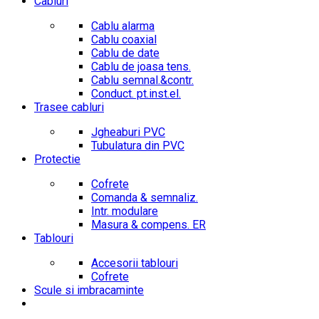
Cabluri
Cablu alarma
Cablu coaxial
Cablu de date
Cablu de joasa tens.
Cablu semnal.&contr.
Conduct. pt.inst.el.
Trasee cabluri
Jgheaburi PVC
Tubulatura din PVC
Protectie
Cofrete
Comanda & semnaliz.
Intr. modulare
Masura & compens. ER
Tablouri
Accesorii tablouri
Cofrete
Scule si imbracaminte