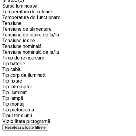
In stoc
(5)
Sursã luminoasã
Temperatura de culoare
Temperatura de functionare
Tensiune
Tensiune de alimentare
Tensiune de iesire de la/la
Tensiune iesire
Tensiune nominalã
Tensiune nominalã de la/la
Timp de reincarcare
Tip baterie
Tip cablu
Tip corp de iluminatt
Tip fixare
Tip întreruptor
Tip iluminat
Tip lampã
Tip montaj
Tip pictogramã
Tipul tensiunii
Vizibilitate pictogramã
Reseteaza toate filtrele