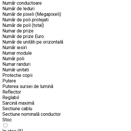
Numãr conductoare
Numãr de leduri
Numãr de pixeli (Megapixeli)
Numãr de poli protejati
Numãr de poli (total)
Numar de prize
Numãr de prize Euro
Numãr de unitãti pe orizontalã
Numãr iesiri
Numar module
Numãr poli
Numar randuri
Numãr unitati
Protectie copii
Putere
Puterea sursei de luminã
Reflector
Reglabil
Sarcinã maximã
Sectiune cablu
Sectiune nominalã conductor
Stoc