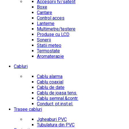
Accesorii tv/satelit
Boxe
Cantare
Control acces
Lanterne
Multimetre/testere
Produse cu LCD
Sonerii
Statii meteo
Termostate
Aromaterapie
Cabluri
Cablu alarma
Cablu coaxial
Cablu de date
Cablu de joasa tens.
Cablu semnal.&contr.
Conduct. pt.inst.el.
Trasee cabluri
Jgheaburi PVC
Tubulatura din PVC