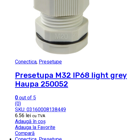
Conectica
,
Presetupe
Presetupa M32 IP68 light grey
Haupa 250052
0
out of 5
(0)
SKU: 03160008138449
6.56
lei
cu TVA
Adaugă în coș
Adauga la Favorite
Compară
Conectica
,
Presetupe