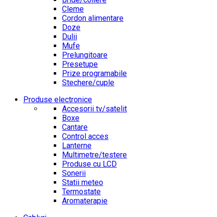
Cleme
Cordon alimentare
Doze
Dulii
Mufe
Prelungitoare
Presetupe
Prize programabile
Stechere/cuple
Produse electronice
Accesorii tv/satelit
Boxe
Cantare
Control acces
Lanterne
Multimetre/testere
Produse cu LCD
Sonerii
Statii meteo
Termostate
Aromaterapie