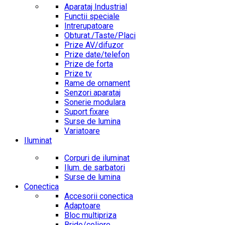
Aparataj Industrial
Functii speciale
Intrerupatoare
Obturat./Taste/Placi
Prize AV/difuzor
Prize date/telefon
Prize de forta
Prize tv
Rame de ornament
Senzori aparataj
Sonerie modulara
Suport fixare
Surse de lumina
Variatoare
Iluminat
Corpuri de iluminat
Ilum. de sarbatori
Surse de lumina
Conectica
Accesorii conectica
Adaptoare
Bloc multipriza
Bride/coliere