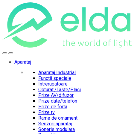
Skip
Skip
to
to
navigation
content
Aparataj
Aparataj Industrial
Functii speciale
Intrerupatoare
Obturat./Taste/Placi
Prize AV/difuzor
Prize date/telefon
Prize de forta
Prize tv
Rame de ornament
Senzori aparataj
Sonerie modulara