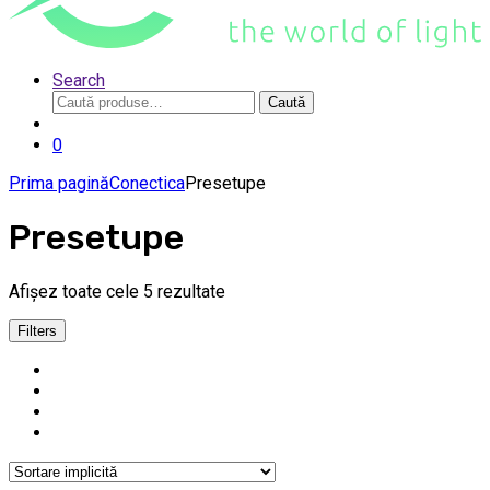
Search
Caută
Caută
după:
0
Prima pagină
Conectica
Presetupe
Presetupe
Afișez toate cele 5 rezultate
Filters