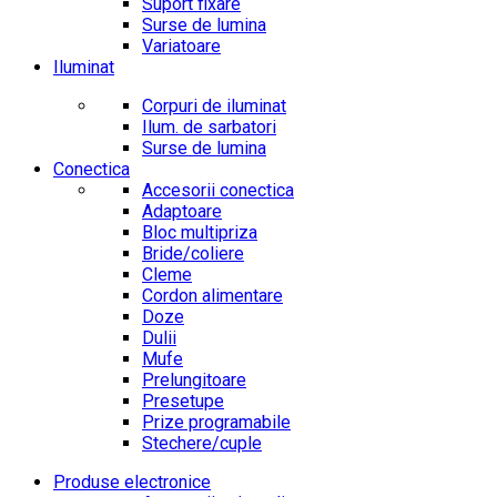
Suport fixare
Surse de lumina
Variatoare
Iluminat
Corpuri de iluminat
Ilum. de sarbatori
Surse de lumina
Conectica
Accesorii conectica
Adaptoare
Bloc multipriza
Bride/coliere
Cleme
Cordon alimentare
Doze
Dulii
Mufe
Prelungitoare
Presetupe
Prize programabile
Stechere/cuple
Produse electronice