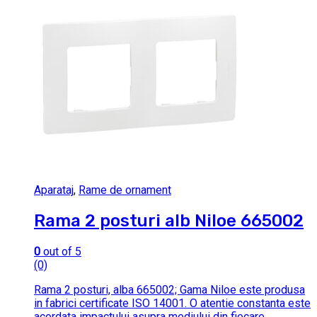
Aparataj
,
Rame de ornament
Rama 2 posturi alb Niloe 665002
0
out of 5
(0)
Rama 2 posturi, alba 665002; Gama Niloe este produsa
in fabrici certificate ISO 14001. O atentie constanta este
acordata impactului asupra mediului din fiecare