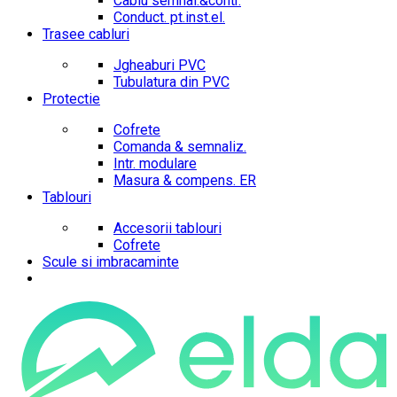
Cablu semnal.&contr.
Conduct. pt.inst.el.
Trasee cabluri
Jgheaburi PVC
Tubulatura din PVC
Protectie
Cofrete
Comanda & semnaliz.
Intr. modulare
Masura & compens. ER
Tablouri
Accesorii tablouri
Cofrete
Scule si imbracaminte