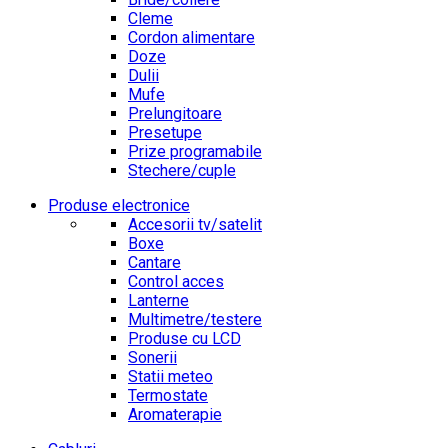
Cleme
Cordon alimentare
Doze
Dulii
Mufe
Prelungitoare
Presetupe
Prize programabile
Stechere/cuple
Produse electronice
Accesorii tv/satelit
Boxe
Cantare
Control acces
Lanterne
Multimetre/testere
Produse cu LCD
Sonerii
Statii meteo
Termostate
Aromaterapie