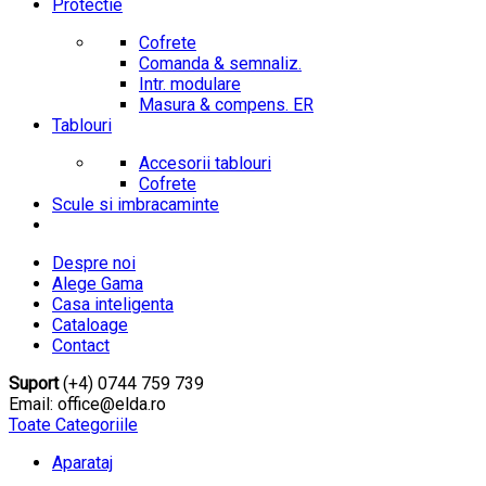
Protectie
Cofrete
Comanda & semnaliz.
Intr. modulare
Masura & compens. ER
Tablouri
Accesorii tablouri
Cofrete
Scule si imbracaminte
Despre noi
Alege Gama
Casa inteligenta
Cataloage
Contact
Suport
(+4) 0744 759 739
Email: office@elda.ro
Toate Categoriile
Aparataj