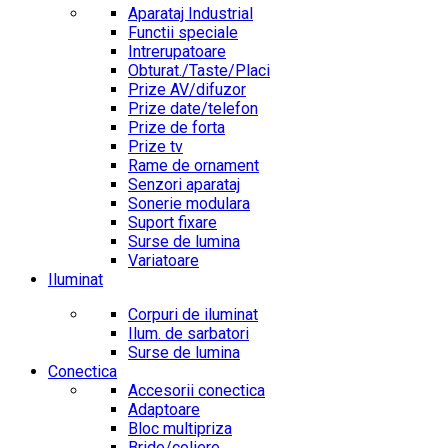
Aparataj Industrial
Functii speciale
Intrerupatoare
Obturat./Taste/Placi
Prize AV/difuzor
Prize date/telefon
Prize de forta
Prize tv
Rame de ornament
Senzori aparataj
Sonerie modulara
Suport fixare
Surse de lumina
Variatoare
Iluminat
Corpuri de iluminat
Ilum. de sarbatori
Surse de lumina
Conectica
Accesorii conectica
Adaptoare
Bloc multipriza
Bride/coliere