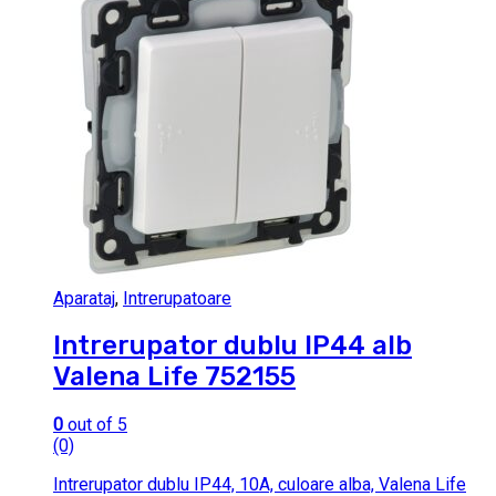
Aparataj
,
Intrerupatoare
Intrerupator dublu IP44 alb
Valena Life 752155
0
out of 5
(0)
Intrerupator dublu IP44, 10A, culoare alba, Valena Life