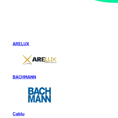
ARELUX
BACHMANN
Cablu