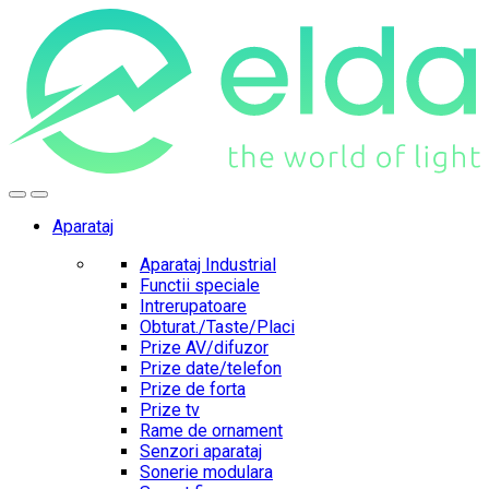
Skip
Skip
to
to
navigation
content
Aparataj
Aparataj Industrial
Functii speciale
Intrerupatoare
Obturat./Taste/Placi
Prize AV/difuzor
Prize date/telefon
Prize de forta
Prize tv
Rame de ornament
Senzori aparataj
Sonerie modulara