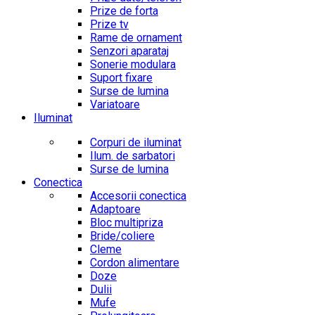
Prize de forta
Prize tv
Rame de ornament
Senzori aparataj
Sonerie modulara
Suport fixare
Surse de lumina
Variatoare
Iluminat
Corpuri de iluminat
Ilum. de sarbatori
Surse de lumina
Conectica
Accesorii conectica
Adaptoare
Bloc multipriza
Bride/coliere
Cleme
Cordon alimentare
Doze
Dulii
Mufe