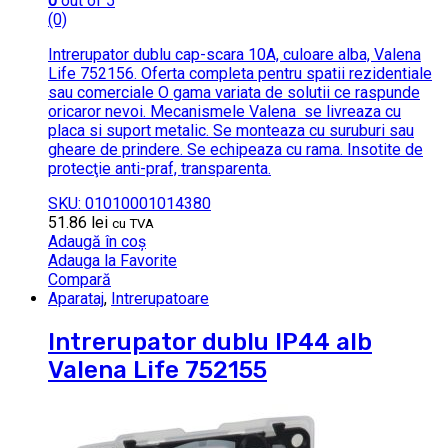
0
out of 5
(0)
Intrerupator dublu cap-scara 10A, culoare alba, Valena
Life 752156. Oferta completa pentru spatii rezidentiale
sau comerciale O gama variata de solutii ce raspunde
oricaror nevoi. Mecanismele Valena se livreaza cu
placa si suport metalic. Se monteaza cu suruburi sau
gheare de prindere. Se echipeaza cu rama. Insotite de
protecţie anti-praf, transparenta.
SKU: 01010001014380
51.86
lei
cu TVA
Adaugă în coș
Adauga la Favorite
Compară
Aparataj
,
Intrerupatoare
Intrerupator dublu IP44 alb
Valena Life 752155