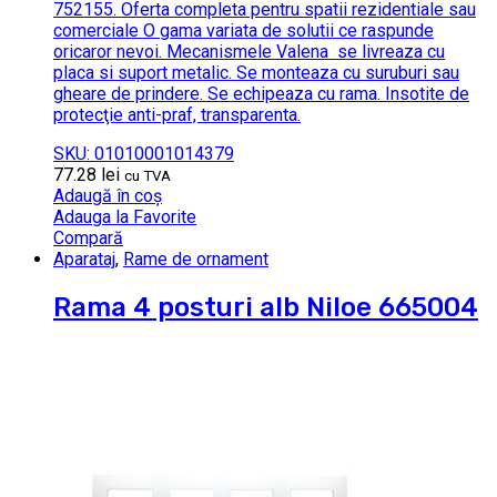
752155. Oferta completa pentru spatii rezidentiale sau
comerciale O gama variata de solutii ce raspunde
oricaror nevoi. Mecanismele Valena se livreaza cu
placa si suport metalic. Se monteaza cu suruburi sau
gheare de prindere. Se echipeaza cu rama. Insotite de
protecţie anti-praf, transparenta.
SKU: 01010001014379
77.28
lei
cu TVA
Adaugă în coș
Adauga la Favorite
Compară
Aparataj
,
Rame de ornament
Rama 4 posturi alb Niloe 665004