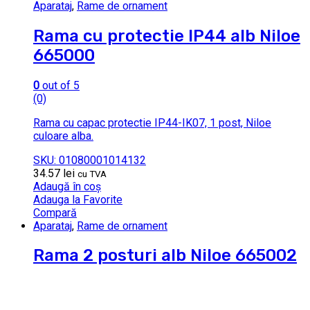
Aparataj
,
Rame de ornament
Rama cu protectie IP44 alb Niloe
665000
0
out of 5
(0)
Rama cu capac protectie IP44-IK07, 1 post, Niloe
culoare alba.
SKU: 01080001014132
34.57
lei
cu TVA
Adaugă în coș
Adauga la Favorite
Compară
Aparataj
,
Rame de ornament
Rama 2 posturi alb Niloe 665002