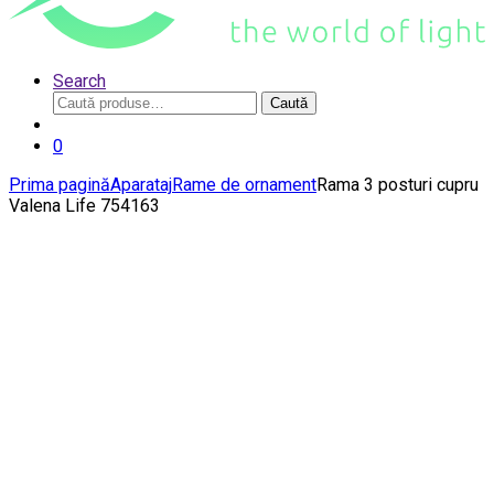
Search
Caută
Caută
după:
0
Prima pagină
Aparataj
Rame de ornament
Rama 3 posturi cupru
Valena Life 754163