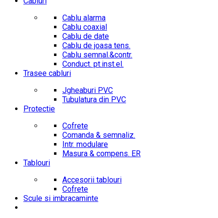
Cabluri
Cablu alarma
Cablu coaxial
Cablu de date
Cablu de joasa tens.
Cablu semnal.&contr.
Conduct. pt.inst.el.
Trasee cabluri
Jgheaburi PVC
Tubulatura din PVC
Protectie
Cofrete
Comanda & semnaliz.
Intr. modulare
Masura & compens. ER
Tablouri
Accesorii tablouri
Cofrete
Scule si imbracaminte