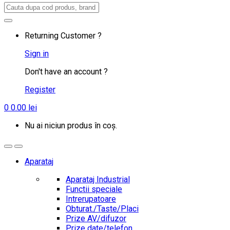
Search
for:
Returning Customer ?
Sign in
Don't have an account ?
Register
0
0.00
lei
Nu ai niciun produs în coș.
Aparataj
Aparataj Industrial
Functii speciale
Intrerupatoare
Obturat./Taste/Placi
Prize AV/difuzor
Prize date/telefon