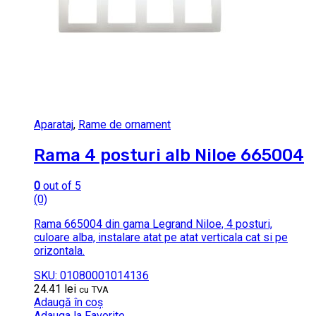
Aparataj
,
Rame de ornament
Rama 4 posturi alb Niloe 665004
0
out of 5
(0)
Rama 665004 din gama Legrand Niloe, 4 posturi,
culoare alba, instalare atat pe atat verticala cat si pe
orizontala.
SKU: 01080001014136
24.41
lei
cu TVA
Adaugă în coș
Adauga la Favorite