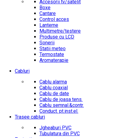
Accesorii tv/satelit
Boxe
Cantare
Control acces
Lanterne
Multimetre/testere
Produse cu LCD
Sonerii
Statii meteo
Termostate
Aromaterapie
Cabluri
Cablu alarma
Cablu coaxial
Cablu de date
Cablu de joasa tens.
Cablu semnal.&contr.
Conduct. pt.inst.el.
Trasee cabluri
Jgheaburi PVC
Tubulatura din PVC