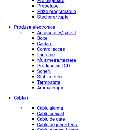
Prelungitoare
Presetupe
Prize programabile
Stechere/cuple
Produse electronice
Accesorii tv/satelit
Boxe
Cantare
Control acces
Lanterne
Multimetre/testere
Produse cu LCD
Sonerii
Statii meteo
Termostate
Aromaterapie
Cabluri
Cablu alarma
Cablu coaxial
Cablu de date
Cablu de joasa tens.