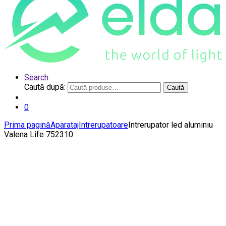
Search
Caută după:
Caută
0
Prima pagină
Aparataj
Intrerupatoare
Intrerupator led aluminiu
Valena Life 752310