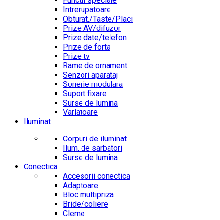
Functii speciale
Intrerupatoare
Obturat./Taste/Placi
Prize AV/difuzor
Prize date/telefon
Prize de forta
Prize tv
Rame de ornament
Senzori aparataj
Sonerie modulara
Suport fixare
Surse de lumina
Variatoare
Iluminat
Corpuri de iluminat
Ilum. de sarbatori
Surse de lumina
Conectica
Accesorii conectica
Adaptoare
Bloc multipriza
Bride/coliere
Cleme