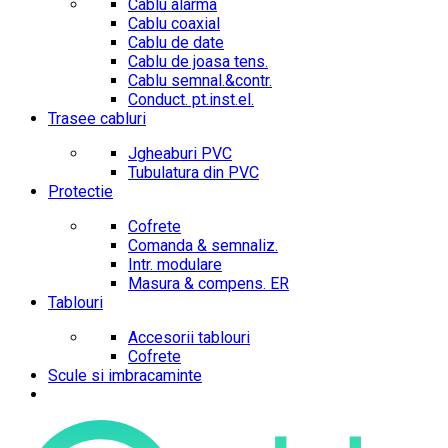
Cablu alarma
Cablu coaxial
Cablu de date
Cablu de joasa tens.
Cablu semnal.&contr.
Conduct. pt.inst.el.
Trasee cabluri
Jgheaburi PVC
Tubulatura din PVC
Protectie
Cofrete
Comanda & semnaliz.
Intr. modulare
Masura & compens. ER
Tablouri
Accesorii tablouri
Cofrete
Scule si imbracaminte