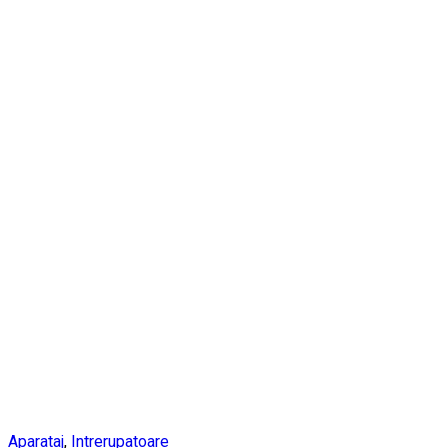
Aparataj
,
Intrerupatoare