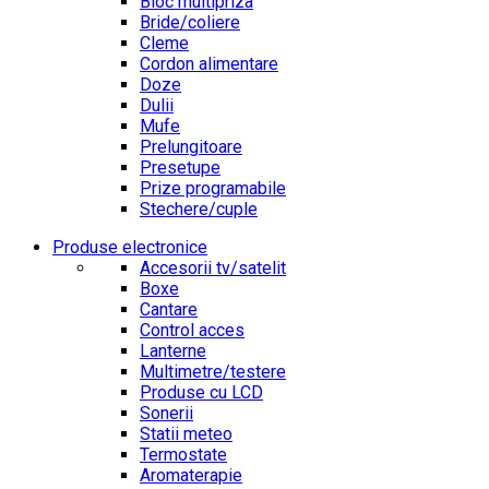
Bloc multipriza
Bride/coliere
Cleme
Cordon alimentare
Doze
Dulii
Mufe
Prelungitoare
Presetupe
Prize programabile
Stechere/cuple
Produse electronice
Accesorii tv/satelit
Boxe
Cantare
Control acces
Lanterne
Multimetre/testere
Produse cu LCD
Sonerii
Statii meteo
Termostate
Aromaterapie