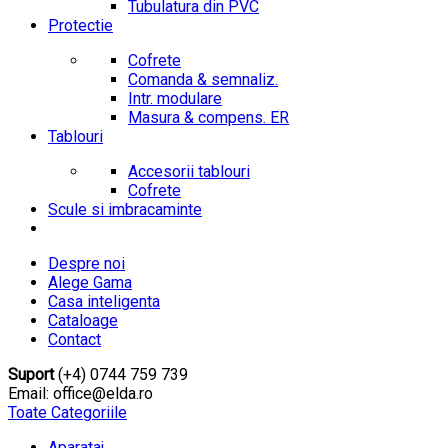
Tubulatura din PVC
Protectie
Cofrete
Comanda & semnaliz.
Intr. modulare
Masura & compens. ER
Tablouri
Accesorii tablouri
Cofrete
Scule si imbracaminte
Despre noi
Alege Gama
Casa inteligenta
Cataloage
Contact
Suport
(+4) 0744 759 739
Email: office@elda.ro
Toate Categoriile
Aparataj