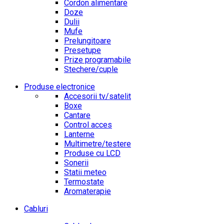
Cordon alimentare
Doze
Dulii
Mufe
Prelungitoare
Presetupe
Prize programabile
Stechere/cuple
Produse electronice
Accesorii tv/satelit
Boxe
Cantare
Control acces
Lanterne
Multimetre/testere
Produse cu LCD
Sonerii
Statii meteo
Termostate
Aromaterapie
Cabluri