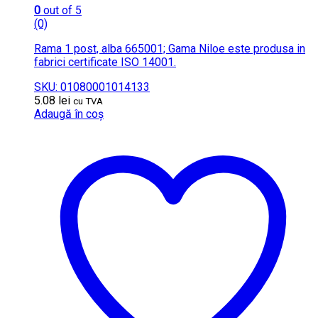
0
out of 5
(0)
Rama 1 post, alba 665001; Gama Niloe este produsa in
fabrici certificate ISO 14001.
SKU: 01080001014133
5.08
lei
cu TVA
Adaugă în coș