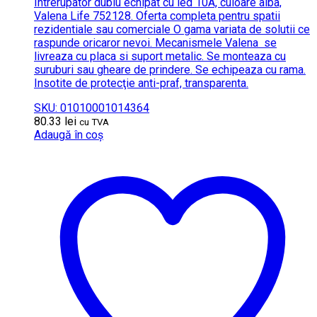
Intrerupator dublu echipat cu led 10A, culoare alba,
Valena Life 752128. Oferta completa pentru spatii
rezidentiale sau comerciale O gama variata de solutii ce
raspunde oricaror nevoi. Mecanismele Valena se
livreaza cu placa si suport metalic. Se monteaza cu
suruburi sau gheare de prindere. Se echipeaza cu rama.
Insotite de protecţie anti-praf, transparenta.
SKU: 01010001014364
80.33
lei
cu TVA
Adaugă în coș