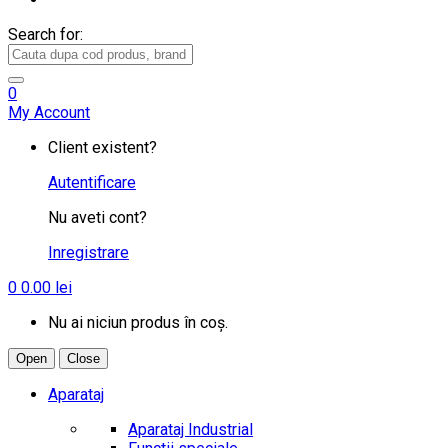
Search for:
0
My Account
Client existent?
Autentificare
Nu aveti cont?
Inregistrare
0
0.00
lei
Nu ai niciun produs în coș.
Open
Close
Aparataj
Aparataj Industrial