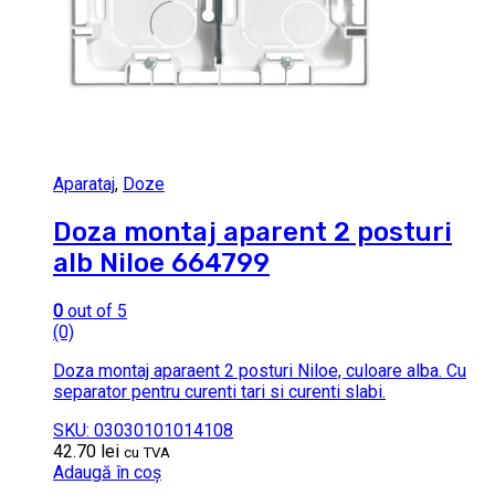
Aparataj
,
Doze
Doza montaj aparent 2 posturi
alb Niloe 664799
0
out of 5
(0)
Doza montaj aparaent 2 posturi Niloe, culoare alba. Cu
separator pentru curenti tari si curenti slabi.
SKU: 03030101014108
42.70
lei
cu TVA
Adaugă în coș