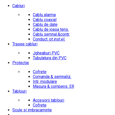
Cabluri
Cablu alarma
Cablu coaxial
Cablu de date
Cablu de joasa tens.
Cablu semnal.&contr.
Conduct. pt.inst.el.
Trasee cabluri
Jgheaburi PVC
Tubulatura din PVC
Protectie
Cofrete
Comanda & semnaliz.
Intr. modulare
Masura & compens. ER
Tablouri
Accesorii tablouri
Cofrete
Scule si imbracaminte