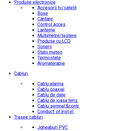
Produse electronice
Accesorii tv/satelit
Boxe
Cantare
Control acces
Lanterne
Multimetre/testere
Produse cu LCD
Sonerii
Statii meteo
Termostate
Aromaterapie
Cabluri
Cablu alarma
Cablu coaxial
Cablu de date
Cablu de joasa tens.
Cablu semnal.&contr.
Conduct. pt.inst.el.
Trasee cabluri
Jgheaburi PVC