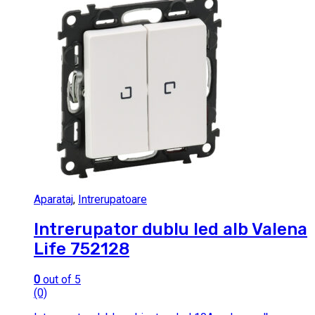
Aparataj
,
Intrerupatoare
Intrerupator dublu led alb Valena
Life 752128
0
out of 5
(0)