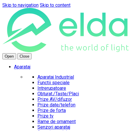
Skip to navigation
Skip to content
Open
Close
Aparataj
Aparataj Industrial
Functii speciale
Intrerupatoare
Obturat./Taste/Placi
Prize AV/difuzor
Prize date/telefon
Prize de forta
Prize tv
Rame de ornament
Senzori aparataj