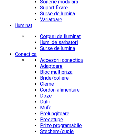
Sonerie modulara
Suport fixare
Surse de lumina
Variatoare
Iluminat
Corpuri de iluminat
Ilum. de sarbatori
Surse de lumina
Conectica
Accesorii conectica
Adaptoare
Bloc multipriza
Bride/coliere
Cleme
Cordon alimentare
Doze
Dulii
Mufe
Prelungitoare
Presetupe
Prize programabile
Stechere/cuple