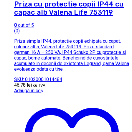
Priza cu protectie copii IP44 cu
capac alb Valena Life 753119
0
out of 5
(0)
Priza simpla IP44, protectie copii echipata cu capat,
culoare alba, Valena Life 753119. Prize standard
german 16 A – 250 VA, IP44 Schuko 2P cu protectie si
capac, borne automate. Beneficiind de cunostintele
acumulate in decenii de existenta Legrand, gama Valena
evolueaza odata cu tine.
SKU: 01020001014484
46.78
lei
cu TVA
Adaugă în coș