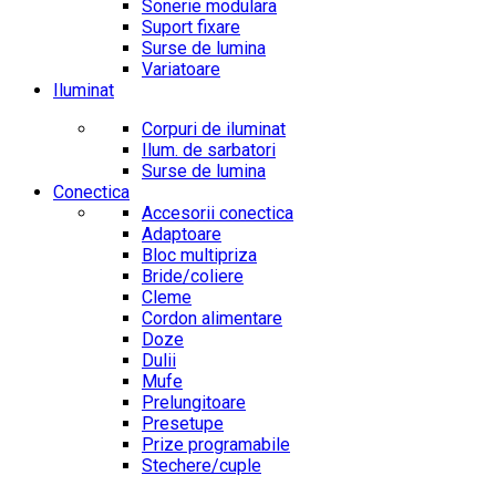
Sonerie modulara
Suport fixare
Surse de lumina
Variatoare
Iluminat
Corpuri de iluminat
Ilum. de sarbatori
Surse de lumina
Conectica
Accesorii conectica
Adaptoare
Bloc multipriza
Bride/coliere
Cleme
Cordon alimentare
Doze
Dulii
Mufe
Prelungitoare
Presetupe
Prize programabile
Stechere/cuple