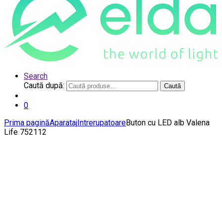
Search
Caută după:
Caută
0
Prima pagină
Aparataj
Intrerupatoare
Buton cu LED alb Valena
Life 752112