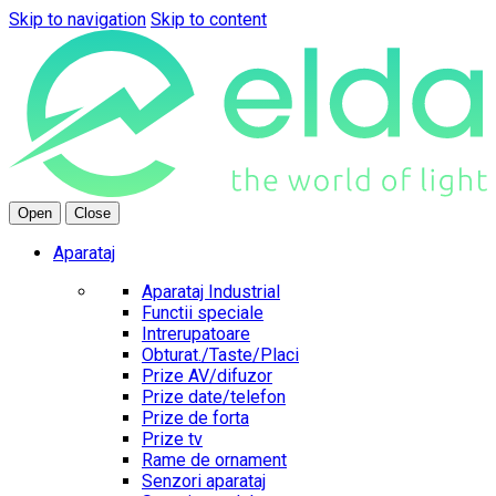
Skip to navigation
Skip to content
Open
Close
Aparataj
Aparataj Industrial
Functii speciale
Intrerupatoare
Obturat./Taste/Placi
Prize AV/difuzor
Prize date/telefon
Prize de forta
Prize tv
Rame de ornament
Senzori aparataj