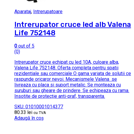
Aparataj
,
Intrerupatoare
Intrerupator cruce led alb Valena
Life 752148
0
out of 5
(0)
Intrerupator cruce echipat cu led 10A, culoare alba,
Valena Life 752148. Oferta completa pentru spatii
rezidentiale sau comerciale O gama variata de solutii ce
raspunde oricaror nevoi. Mecanismele Valena se
livreaza cu placa si suport metalic. Se monteaza cu
suruburi sau gheare de prindere. Se echipeaza cu rama.
Insotite de protecţie anti-praf, transparenta.
SKU: 01010001014377
80.33
lei
cu TVA
Adaugă în coș