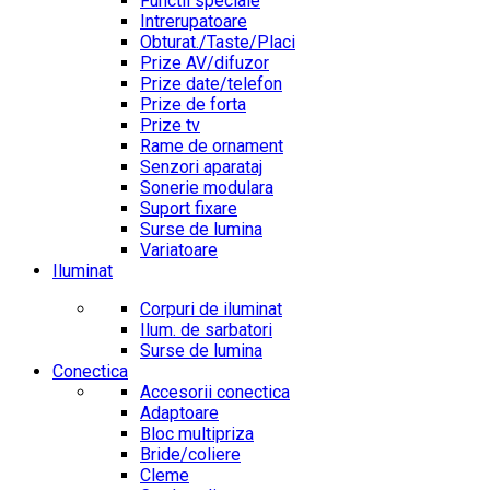
Functii speciale
Intrerupatoare
Obturat./Taste/Placi
Prize AV/difuzor
Prize date/telefon
Prize de forta
Prize tv
Rame de ornament
Senzori aparataj
Sonerie modulara
Suport fixare
Surse de lumina
Variatoare
Iluminat
Corpuri de iluminat
Ilum. de sarbatori
Surse de lumina
Conectica
Accesorii conectica
Adaptoare
Bloc multipriza
Bride/coliere
Cleme