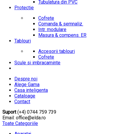
Tubulatura din PVC
Protectie
Cofrete
Comanda & semnaliz.
Intr. modulare
Masura & compens. ER
Tablouri
Accesorii tablouri
Cofrete
Scule si imbracaminte
Despre noi
Alege Gama
Casa inteligenta
Cataloage
Contact
Suport
(+4) 0744 759 739
Email: office@elda.ro
Toate Categoriile
Aparataj