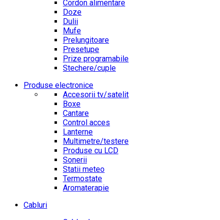
Cordon alimentare
Doze
Dulii
Mufe
Prelungitoare
Presetupe
Prize programabile
Stechere/cuple
Produse electronice
Accesorii tv/satelit
Boxe
Cantare
Control acces
Lanterne
Multimetre/testere
Produse cu LCD
Sonerii
Statii meteo
Termostate
Aromaterapie
Cabluri