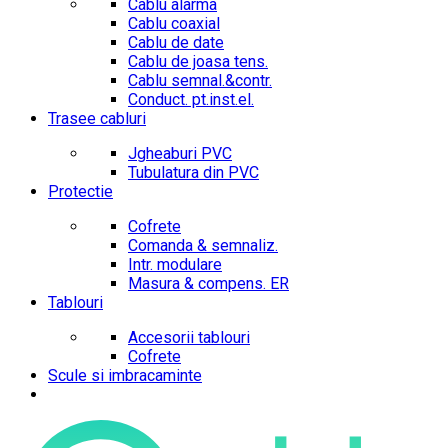
Cablu alarma
Cablu coaxial
Cablu de date
Cablu de joasa tens.
Cablu semnal.&contr.
Conduct. pt.inst.el.
Trasee cabluri
Jgheaburi PVC
Tubulatura din PVC
Protectie
Cofrete
Comanda & semnaliz.
Intr. modulare
Masura & compens. ER
Tablouri
Accesorii tablouri
Cofrete
Scule si imbracaminte