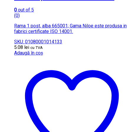
0
out of 5
(0)
Rama 1 post, alba 665001; Gama Niloe este produsa in
fabrici certificate ISO 14001.
SKU: 01080001014133
5.08
lei
cu TVA
Adaugă în coș