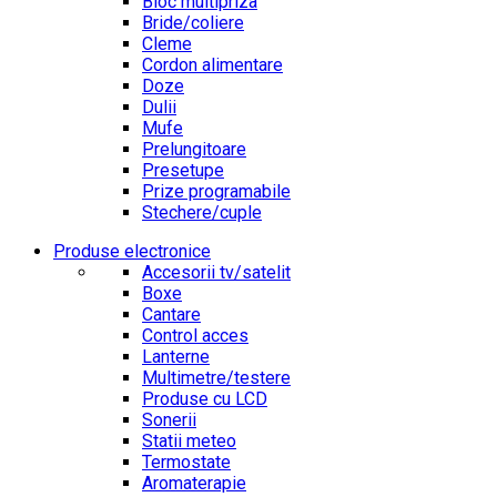
Bloc multipriza
Bride/coliere
Cleme
Cordon alimentare
Doze
Dulii
Mufe
Prelungitoare
Presetupe
Prize programabile
Stechere/cuple
Produse electronice
Accesorii tv/satelit
Boxe
Cantare
Control acces
Lanterne
Multimetre/testere
Produse cu LCD
Sonerii
Statii meteo
Termostate
Aromaterapie