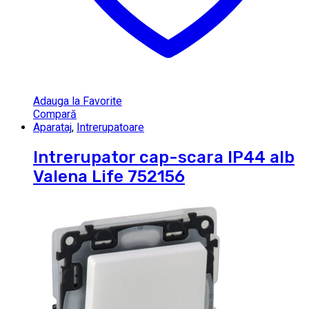
Adauga la Favorite
Compară
Aparataj
,
Intrerupatoare
Intrerupator cap-scara IP44 alb
Valena Life 752156