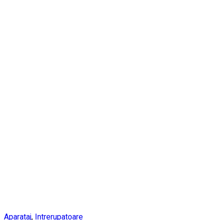
Aparataj
,
Intrerupatoare