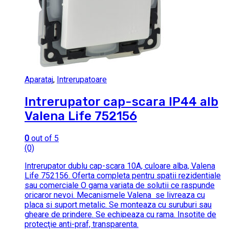
Aparataj
,
Intrerupatoare
Intrerupator cap-scara IP44 alb
Valena Life 752156
0
out of 5
(0)
Intrerupator dublu cap-scara 10A, culoare alba, Valena
Life 752156. Oferta completa pentru spatii rezidentiale
sau comerciale O gama variata de solutii ce raspunde
oricaror nevoi. Mecanismele Valena se livreaza cu
placa si suport metalic. Se monteaza cu suruburi sau
gheare de prindere. Se echipeaza cu rama. Insotite de
protecţie anti-praf, transparenta.