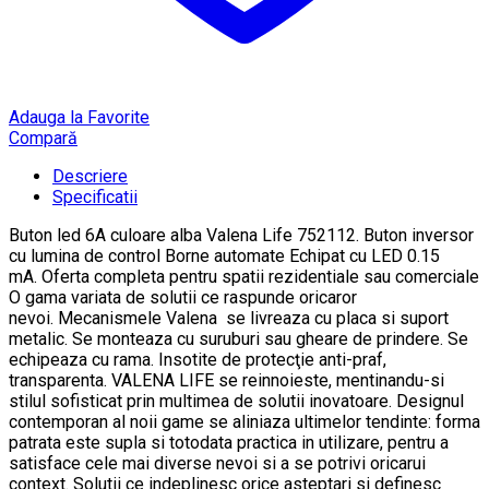
Adauga la Favorite
Compară
Descriere
Specificatii
Buton led 6A culoare alba Valena Life 752112. Buton inversor
cu lumina de control Borne automate Echipat cu LED 0.15
mA. Oferta completa pentru spatii rezidentiale sau comerciale
O gama variata de solutii ce raspunde oricaror
nevoi. Mecanismele Valena se livreaza cu placa si suport
metalic. Se monteaza cu suruburi sau gheare de prindere. Se
echipeaza cu rama. Insotite de protecţie anti-praf,
transparenta. VALENA LIFE se reinnoieste, mentinandu-si
stilul sofisticat prin multimea de solutii inovatoare. Designul
contemporan al noii game se aliniaza ultimelor tendinte: forma
patrata este supla si totodata practica in utilizare, pentru a
satisface cele mai diverse nevoi si a se potrivi oricarui
context. Solutii ce indeplinesc orice asteptari si definesc