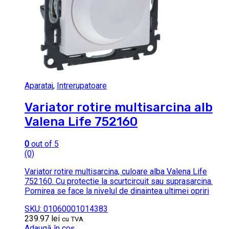
Aparataj
,
Intrerupatoare
Variator rotire multisarcina alb
Valena Life 752160
0
out of 5
(0)
Variator rotire multisarcina, culoare alba Valena Life
752160. Cu protectie la scurtcircuit sau suprasarcina.
Pornirea se face la nivelul de dinaintea ultimei opriri
SKU: 01060001014383
239.97
lei
cu TVA
Adaugă în coș