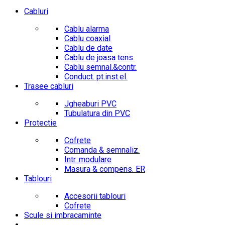
Cabluri
Cablu alarma
Cablu coaxial
Cablu de date
Cablu de joasa tens.
Cablu semnal.&contr.
Conduct. pt.inst.el.
Trasee cabluri
Jgheaburi PVC
Tubulatura din PVC
Protectie
Cofrete
Comanda & semnaliz.
Intr. modulare
Masura & compens. ER
Tablouri
Accesorii tablouri
Cofrete
Scule si imbracaminte