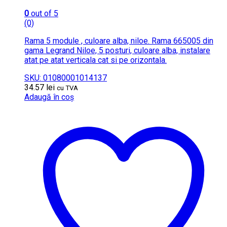
0
out of 5
(0)
Rama 5 module , culoare alba, niloe. Rama 665005 din
gama Legrand Niloe, 5 posturi, culoare alba, instalare
atat pe atat verticala cat si pe orizontala.
SKU: 01080001014137
34.57
lei
cu TVA
Adaugă în coș