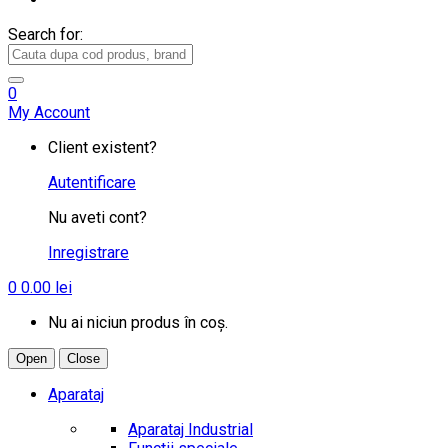
Search for:
0
My Account
Client existent?
Autentificare
Nu aveti cont?
Inregistrare
0
0.00
lei
Nu ai niciun produs în coș.
Open
Close
Aparataj
Aparataj Industrial