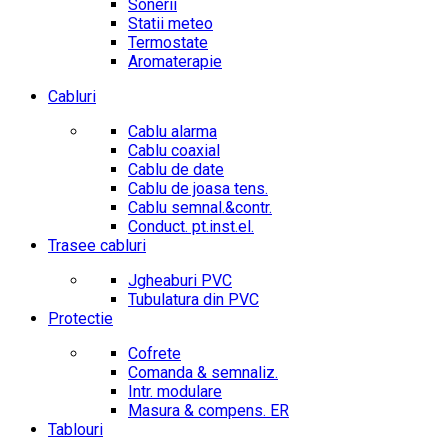
Sonerii
Statii meteo
Termostate
Aromaterapie
Cabluri
Cablu alarma
Cablu coaxial
Cablu de date
Cablu de joasa tens.
Cablu semnal.&contr.
Conduct. pt.inst.el.
Trasee cabluri
Jgheaburi PVC
Tubulatura din PVC
Protectie
Cofrete
Comanda & semnaliz.
Intr. modulare
Masura & compens. ER
Tablouri