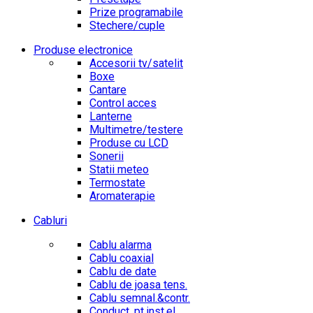
Prize programabile
Stechere/cuple
Produse electronice
Accesorii tv/satelit
Boxe
Cantare
Control acces
Lanterne
Multimetre/testere
Produse cu LCD
Sonerii
Statii meteo
Termostate
Aromaterapie
Cabluri
Cablu alarma
Cablu coaxial
Cablu de date
Cablu de joasa tens.
Cablu semnal.&contr.
Conduct. pt.inst.el.