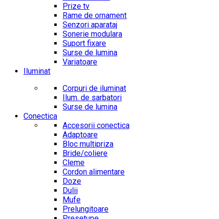
Prize tv
Rame de ornament
Senzori aparataj
Sonerie modulara
Suport fixare
Surse de lumina
Variatoare
Iluminat
Corpuri de iluminat
Ilum. de sarbatori
Surse de lumina
Conectica
Accesorii conectica
Adaptoare
Bloc multipriza
Bride/coliere
Cleme
Cordon alimentare
Doze
Dulii
Mufe
Prelungitoare
Presetupe