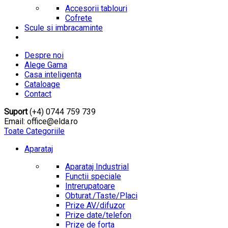
Accesorii tablouri
Cofrete
Scule si imbracaminte
Despre noi
Alege Gama
Casa inteligenta
Cataloage
Contact
Suport
(+4) 0744 759 739
Email: office@elda.ro
Toate Categoriile
Aparataj
Aparataj Industrial
Functii speciale
Intrerupatoare
Obturat./Taste/Placi
Prize AV/difuzor
Prize date/telefon
Prize de forta