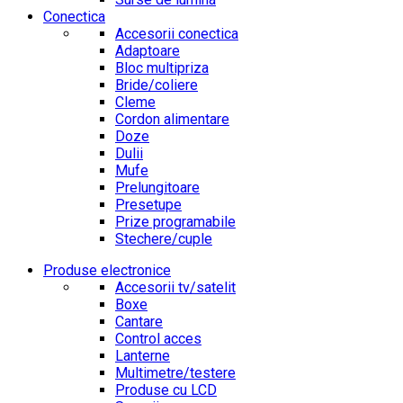
Conectica
Accesorii conectica
Adaptoare
Bloc multipriza
Bride/coliere
Cleme
Cordon alimentare
Doze
Dulii
Mufe
Prelungitoare
Presetupe
Prize programabile
Stechere/cuple
Produse electronice
Accesorii tv/satelit
Boxe
Cantare
Control acces
Lanterne
Multimetre/testere
Produse cu LCD