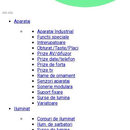
Aparataj
Aparataj Industrial
Functii speciale
Intrerupatoare
Obturat./Taste/Placi
Prize AV/difuzor
Prize date/telefon
Prize de forta
Prize tv
Rame de ornament
Senzori aparataj
Sonerie modulara
Suport fixare
Surse de lumina
Variatoare
Iluminat
Corpuri de iluminat
Ilum. de sarbatori
Surse de lumina