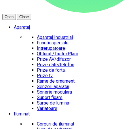
Open
Close
Aparataj
Aparataj Industrial
Functii speciale
Intrerupatoare
Obturat./Taste/Placi
Prize AV/difuzor
Prize date/telefon
Prize de forta
Prize tv
Rame de ornament
Senzori aparataj
Sonerie modulara
Suport fixare
Surse de lumina
Variatoare
Iluminat
Corpuri de iluminat