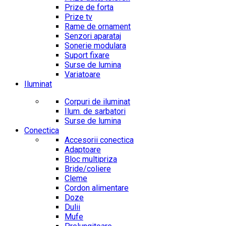
Prize de forta
Prize tv
Rame de ornament
Senzori aparataj
Sonerie modulara
Suport fixare
Surse de lumina
Variatoare
Iluminat
Corpuri de iluminat
Ilum. de sarbatori
Surse de lumina
Conectica
Accesorii conectica
Adaptoare
Bloc multipriza
Bride/coliere
Cleme
Cordon alimentare
Doze
Dulii
Mufe