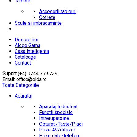
Tablouri
Accesorii tablouri
Cofrete
Scule si imbracaminte
Despre noi
Alege Gama
Casa inteligenta
Cataloage
Contact
Suport
(+4) 0744 759 739
Email: office@elda.ro
Toate Categoriile
Aparataj
Aparataj Industrial
Functii speciale
Intrerupatoare
Obturat./Taste/Placi
Prize AV/difuzor
Prize date/telefon