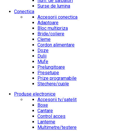
Ilum. de sarbatori
Surse de lumina
Conectica
Accesorii conectica
Adaptoare
Bloc multipriza
Bride/coliere
Cleme
Cordon alimentare
Doze
Dulii
Mufe
Prelungitoare
Presetupe
Prize programabile
Stechere/cuple
Produse electronice
Accesorii tv/satelit
Boxe
Cantare
Control acces
Lanterne
Multimetre/testere