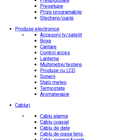
Prelungitoare
Presetupe
Prize programabile
Stechere/cuple
Produse electronice
Accesorii tv/satelit
Boxe
Cantare
Control acces
Lanterne
Multimetre/testere
Produse cu LCD
Sonerii
Statii meteo
Termostate
Aromaterapie
Cabluri
Cablu alarma
Cablu coaxial
Cablu de date
Cablu de joasa tens.
Cablu semnal.&contr.