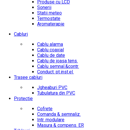
Produse cu LCD
Sonerii
Statii meteo
Termostate
Aromaterapie
Cabluri
Cablu alarma
Cablu coaxial
Cablu de date
Cablu de joasa tens.
Cablu semnal.&contr.
Conduct. pt.inst.el.
Trasee cabluri
Jgheaburi PVC
Tubulatura din PVC
Protectie
Cofrete
Comanda & semnaliz.
Intr. modulare
Masura & compens. ER