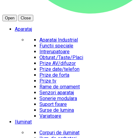
Open
Close
Aparataj
Aparataj Industrial
Functii speciale
Intrerupatoare
Obturat./Taste/Placi
Prize AV/difuzor
Prize date/telefon
Prize de forta
Prize tv
Rame de ornament
Senzori aparataj
Sonerie modulara
Suport fixare
Surse de lumina
Variatoare
Iluminat
Corpuri de iluminat