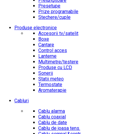
Prelungitoare
Presetupe
Prize programabile
Stechere/cuple
Produse electronice
Accesorii tv/satelit
Boxe
Cantare
Control acces
Lanterne
Multimetre/testere
Produse cu LCD
Sonerii
Statii meteo
Termostate
Aromaterapie
Cabluri
Cablu alarma
Cablu coaxial
Cablu de date
Cablu de joasa tens.
Cablu semnal.&contr.