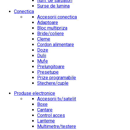
Ilum. de sarbatori
Surse de lumina
Conectica
Accesorii conectica
Adaptoare
Bloc multipriza
Bride/coliere
Cleme
Cordon alimentare
Doze
Dulii
Mufe
Prelungitoare
Presetupe
Prize programabile
Stechere/cuple
Produse electronice
Accesorii tv/satelit
Boxe
Cantare
Control acces
Lanterne
Multimetre/testere