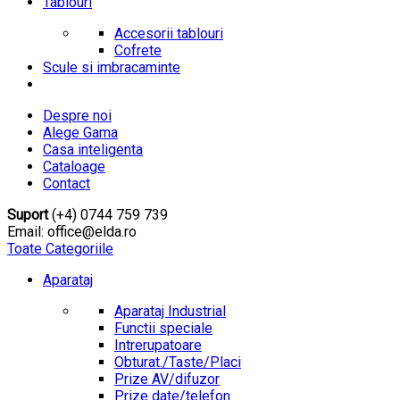
Tablouri
Accesorii tablouri
Cofrete
Scule si imbracaminte
Despre noi
Alege Gama
Casa inteligenta
Cataloage
Contact
Suport
(+4) 0744 759 739
Email: office@elda.ro
Toate Categoriile
Aparataj
Aparataj Industrial
Functii speciale
Intrerupatoare
Obturat./Taste/Placi
Prize AV/difuzor
Prize date/telefon