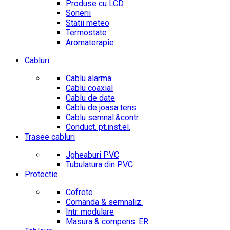
Produse cu LCD
Sonerii
Statii meteo
Termostate
Aromaterapie
Cabluri
Cablu alarma
Cablu coaxial
Cablu de date
Cablu de joasa tens.
Cablu semnal.&contr.
Conduct. pt.inst.el.
Trasee cabluri
Jgheaburi PVC
Tubulatura din PVC
Protectie
Cofrete
Comanda & semnaliz.
Intr. modulare
Masura & compens. ER