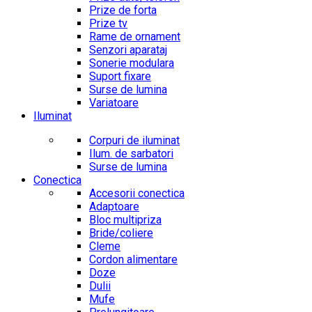
Prize de forta
Prize tv
Rame de ornament
Senzori aparataj
Sonerie modulara
Suport fixare
Surse de lumina
Variatoare
Iluminat
Corpuri de iluminat
Ilum. de sarbatori
Surse de lumina
Conectica
Accesorii conectica
Adaptoare
Bloc multipriza
Bride/coliere
Cleme
Cordon alimentare
Doze
Dulii
Mufe