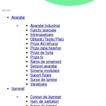
Aparataj
Aparataj Industrial
Functii speciale
Intrerupatoare
Obturat./Taste/Placi
Prize AV/difuzor
Prize date/telefon
Prize de forta
Prize tv
Rame de ornament
Senzori aparataj
Sonerie modulara
Suport fixare
Surse de lumina
Variatoare
Iluminat
Corpuri de iluminat
Ilum. de sarbatori
Surse de lumina