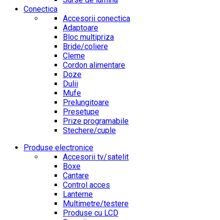
Conectica
Accesorii conectica
Adaptoare
Bloc multipriza
Bride/coliere
Cleme
Cordon alimentare
Doze
Dulii
Mufe
Prelungitoare
Presetupe
Prize programabile
Stechere/cuple
Produse electronice
Accesorii tv/satelit
Boxe
Cantare
Control acces
Lanterne
Multimetre/testere
Produse cu LCD