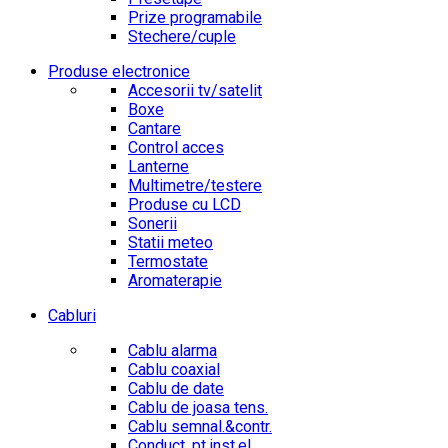
Prize programabile
Stechere/cuple
Produse electronice
Accesorii tv/satelit
Boxe
Cantare
Control acces
Lanterne
Multimetre/testere
Produse cu LCD
Sonerii
Statii meteo
Termostate
Aromaterapie
Cabluri
Cablu alarma
Cablu coaxial
Cablu de date
Cablu de joasa tens.
Cablu semnal.&contr.
Conduct. pt.inst.el.