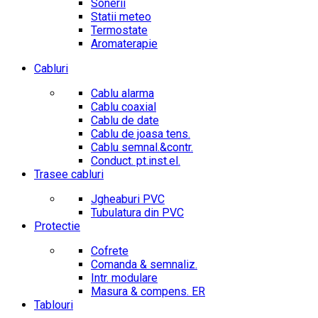
Sonerii
Statii meteo
Termostate
Aromaterapie
Cabluri
Cablu alarma
Cablu coaxial
Cablu de date
Cablu de joasa tens.
Cablu semnal.&contr.
Conduct. pt.inst.el.
Trasee cabluri
Jgheaburi PVC
Tubulatura din PVC
Protectie
Cofrete
Comanda & semnaliz.
Intr. modulare
Masura & compens. ER
Tablouri