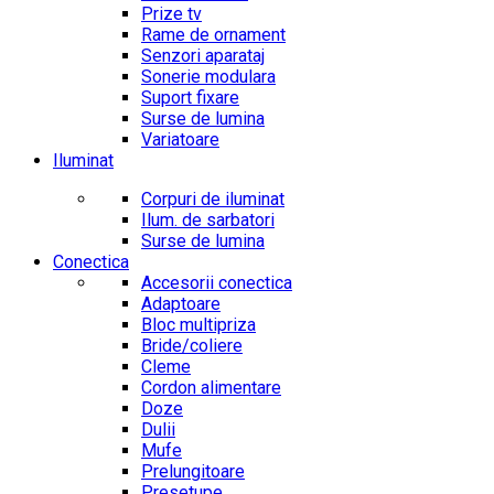
Prize tv
Rame de ornament
Senzori aparataj
Sonerie modulara
Suport fixare
Surse de lumina
Variatoare
Iluminat
Corpuri de iluminat
Ilum. de sarbatori
Surse de lumina
Conectica
Accesorii conectica
Adaptoare
Bloc multipriza
Bride/coliere
Cleme
Cordon alimentare
Doze
Dulii
Mufe
Prelungitoare
Presetupe