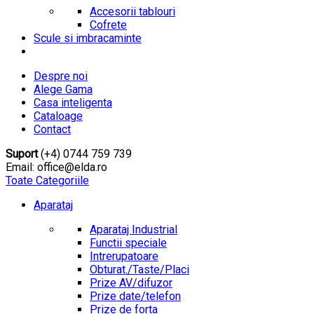
Accesorii tablouri
Cofrete
Scule si imbracaminte
Despre noi
Alege Gama
Casa inteligenta
Cataloage
Contact
Suport
(+4) 0744 759 739
Email: office@elda.ro
Toate Categoriile
Aparataj
Aparataj Industrial
Functii speciale
Intrerupatoare
Obturat./Taste/Placi
Prize AV/difuzor
Prize date/telefon
Prize de forta