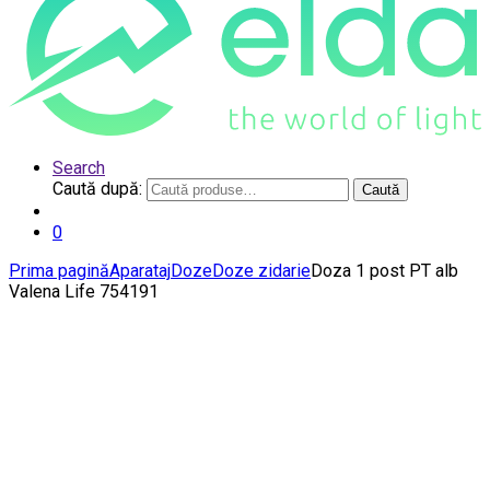
Search
Caută după:
Caută
0
Prima pagină
Aparataj
Doze
Doze zidarie
Doza 1 post PT alb
Valena Life 754191