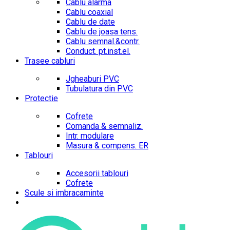
Cablu alarma
Cablu coaxial
Cablu de date
Cablu de joasa tens.
Cablu semnal.&contr.
Conduct. pt.inst.el.
Trasee cabluri
Jgheaburi PVC
Tubulatura din PVC
Protectie
Cofrete
Comanda & semnaliz.
Intr. modulare
Masura & compens. ER
Tablouri
Accesorii tablouri
Cofrete
Scule si imbracaminte