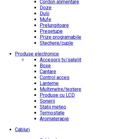
Cordon alimentare
Doze
Dulii
Mufe
Prelungitoare
Presetupe
Prize programabile
Stechere/cuple
Produse electronice
Accesorii tv/satelit
Boxe
Cantare
Control acces
Lanterne
Multimetre/testere
Produse cu LCD
Sonerii
Statii meteo
Termostate
Aromaterapie
Cabluri