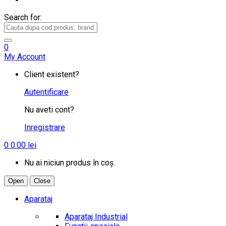
Search for:
0
My Account
Client existent?
Autentificare
Nu aveti cont?
Inregistrare
0
0.00
lei
Nu ai niciun produs în coș.
Open
Close
Aparataj
Aparataj Industrial