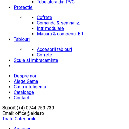
Tubulatura din PVC
Protectie
Cofrete
Comanda & semnaliz.
Intr. modulare
Masura & compens. ER
Tablouri
Accesorii tablouri
Cofrete
Scule si imbracaminte
Despre noi
Alege Gama
Casa inteligenta
Cataloage
Contact
Suport
(+4) 0744 759 739
Email: office@elda.ro
Toate Categoriile
Aparataj