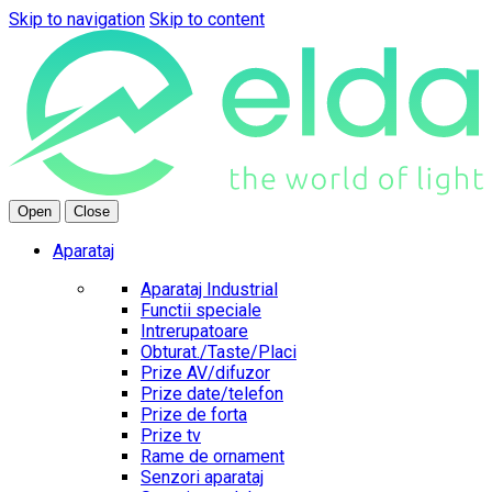
Skip to navigation
Skip to content
Open
Close
Aparataj
Aparataj Industrial
Functii speciale
Intrerupatoare
Obturat./Taste/Placi
Prize AV/difuzor
Prize date/telefon
Prize de forta
Prize tv
Rame de ornament
Senzori aparataj