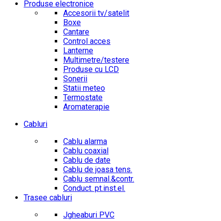
Produse electronice
Accesorii tv/satelit
Boxe
Cantare
Control acces
Lanterne
Multimetre/testere
Produse cu LCD
Sonerii
Statii meteo
Termostate
Aromaterapie
Cabluri
Cablu alarma
Cablu coaxial
Cablu de date
Cablu de joasa tens.
Cablu semnal.&contr.
Conduct. pt.inst.el.
Trasee cabluri
Jgheaburi PVC