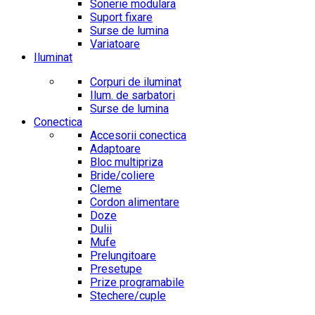
Sonerie modulara
Suport fixare
Surse de lumina
Variatoare
Iluminat
Corpuri de iluminat
Ilum. de sarbatori
Surse de lumina
Conectica
Accesorii conectica
Adaptoare
Bloc multipriza
Bride/coliere
Cleme
Cordon alimentare
Doze
Dulii
Mufe
Prelungitoare
Presetupe
Prize programabile
Stechere/cuple