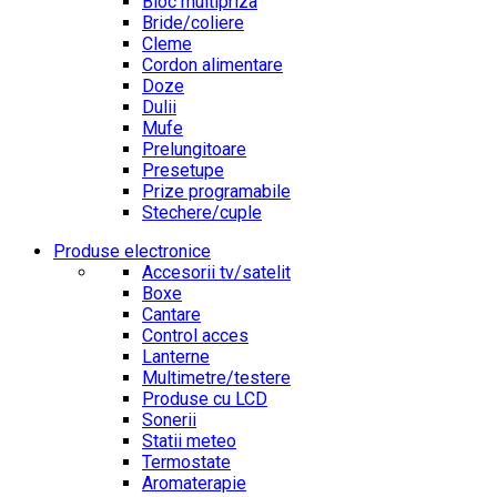
Bloc multipriza
Bride/coliere
Cleme
Cordon alimentare
Doze
Dulii
Mufe
Prelungitoare
Presetupe
Prize programabile
Stechere/cuple
Produse electronice
Accesorii tv/satelit
Boxe
Cantare
Control acces
Lanterne
Multimetre/testere
Produse cu LCD
Sonerii
Statii meteo
Termostate
Aromaterapie