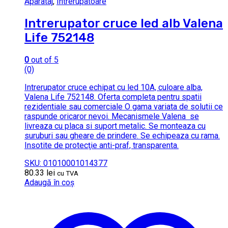
Aparataj
,
Intrerupatoare
Intrerupator cruce led alb Valena
Life 752148
0
out of 5
(0)
Intrerupator cruce echipat cu led 10A, culoare alba,
Valena Life 752148. Oferta completa pentru spatii
rezidentiale sau comerciale O gama variata de solutii ce
raspunde oricaror nevoi. Mecanismele Valena se
livreaza cu placa si suport metalic. Se monteaza cu
suruburi sau gheare de prindere. Se echipeaza cu rama.
Insotite de protecţie anti-praf, transparenta.
SKU: 01010001014377
80.33
lei
cu TVA
Adaugă în coș