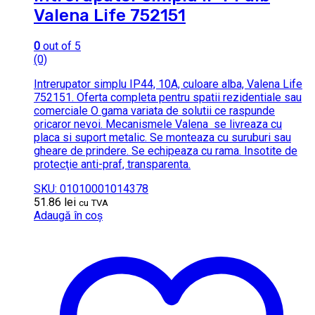
Valena Life 752151
0
out of 5
(0)
Intrerupator simplu IP44, 10A, culoare alba, Valena Life
752151. Oferta completa pentru spatii rezidentiale sau
comerciale O gama variata de solutii ce raspunde
oricaror nevoi. Mecanismele Valena se livreaza cu
placa si suport metalic. Se monteaza cu suruburi sau
gheare de prindere. Se echipeaza cu rama. Insotite de
protecţie anti-praf, transparenta.
SKU: 01010001014378
51.86
lei
cu TVA
Adaugă în coș