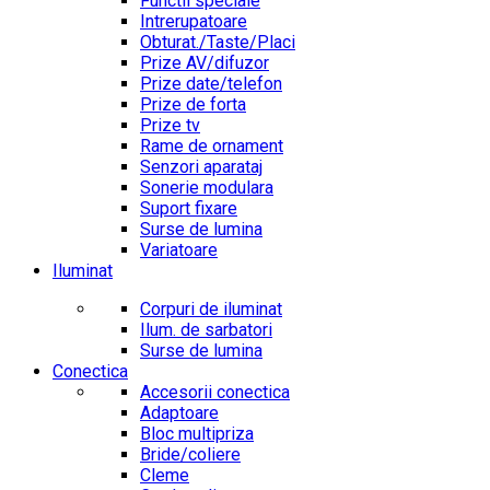
Functii speciale
Intrerupatoare
Obturat./Taste/Placi
Prize AV/difuzor
Prize date/telefon
Prize de forta
Prize tv
Rame de ornament
Senzori aparataj
Sonerie modulara
Suport fixare
Surse de lumina
Variatoare
Iluminat
Corpuri de iluminat
Ilum. de sarbatori
Surse de lumina
Conectica
Accesorii conectica
Adaptoare
Bloc multipriza
Bride/coliere
Cleme