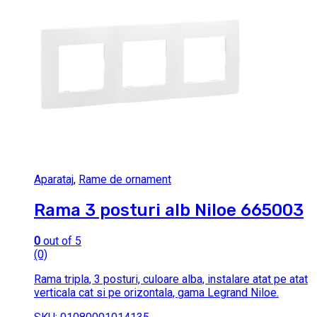
Aparataj
,
Rame de ornament
Rama 3 posturi alb Niloe 665003
0
out of 5
(0)
Rama tripla, 3 posturi, culoare alba, instalare atat pe atat
verticala cat si pe orizontala, gama Legrand Niloe.