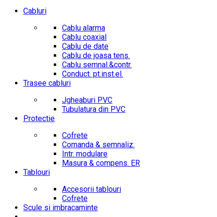
Cabluri
Cablu alarma
Cablu coaxial
Cablu de date
Cablu de joasa tens.
Cablu semnal.&contr.
Conduct. pt.inst.el.
Trasee cabluri
Jgheaburi PVC
Tubulatura din PVC
Protectie
Cofrete
Comanda & semnaliz.
Intr. modulare
Masura & compens. ER
Tablouri
Accesorii tablouri
Cofrete
Scule si imbracaminte