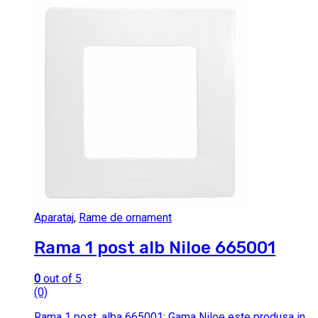
Aparataj
,
Rame de ornament
Rama 1 post alb Niloe 665001
0
out of 5
(0)
Rama 1 post, alba 665001; Gama Niloe este produsa in