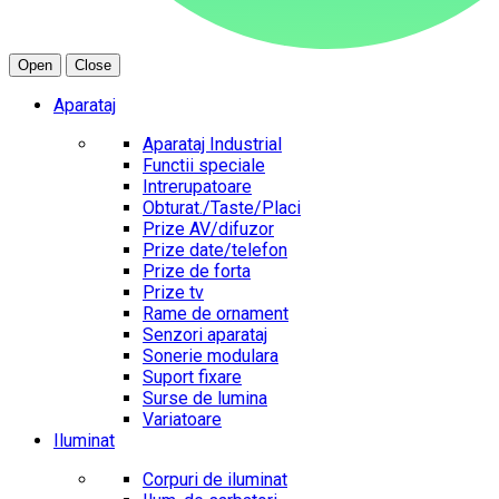
Open
Close
Aparataj
Aparataj Industrial
Functii speciale
Intrerupatoare
Obturat./Taste/Placi
Prize AV/difuzor
Prize date/telefon
Prize de forta
Prize tv
Rame de ornament
Senzori aparataj
Sonerie modulara
Suport fixare
Surse de lumina
Variatoare
Iluminat
Corpuri de iluminat