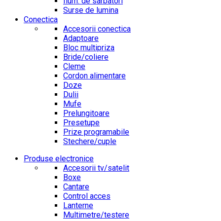
Ilum. de sarbatori
Surse de lumina
Conectica
Accesorii conectica
Adaptoare
Bloc multipriza
Bride/coliere
Cleme
Cordon alimentare
Doze
Dulii
Mufe
Prelungitoare
Presetupe
Prize programabile
Stechere/cuple
Produse electronice
Accesorii tv/satelit
Boxe
Cantare
Control acces
Lanterne
Multimetre/testere