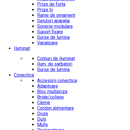
Prize de forta
Prize tv
Rame de ornament
Senzori aparataj
Sonerie modulara
Suport fixare
Surse de lumina
Variatoare
Iluminat
Corpuri de iluminat
Ilum. de sarbatori
Surse de lumina
Conectica
Accesorii conectica
Adaptoare
Bloc multipriza
Bride/coliere
Cleme
Cordon alimentare
Doze
Dulii
Mufe