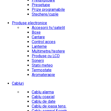
Prelungitoare
Presetupe
Prize programabile
Stechere/cuple
Produse electronice
Accesorii tv/satelit
Boxe
Cantare
Control acces
Lanterne
Multimetre/testere
Produse cu LCD
Sonerii
Statii meteo
Termostate
Aromaterapie
Cabluri
Cablu alarma
Cablu coaxial
Cablu de date
Cablu de joasa tens.
Cablu semnal.&contr.