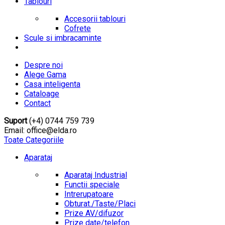
Tablouri
Accesorii tablouri
Cofrete
Scule si imbracaminte
Despre noi
Alege Gama
Casa inteligenta
Cataloage
Contact
Suport
(+4) 0744 759 739
Email: office@elda.ro
Toate Categoriile
Aparataj
Aparataj Industrial
Functii speciale
Intrerupatoare
Obturat./Taste/Placi
Prize AV/difuzor
Prize date/telefon