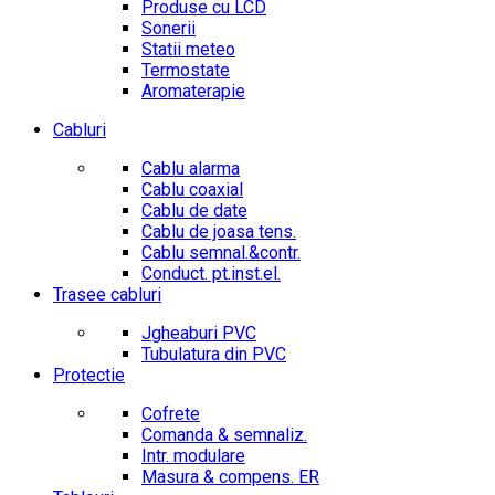
Produse cu LCD
Sonerii
Statii meteo
Termostate
Aromaterapie
Cabluri
Cablu alarma
Cablu coaxial
Cablu de date
Cablu de joasa tens.
Cablu semnal.&contr.
Conduct. pt.inst.el.
Trasee cabluri
Jgheaburi PVC
Tubulatura din PVC
Protectie
Cofrete
Comanda & semnaliz.
Intr. modulare
Masura & compens. ER