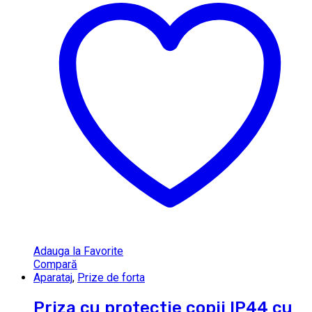
Adauga la Favorite
Compară
Aparataj
,
Prize de forta
Priza cu protectie copii IP44 cu