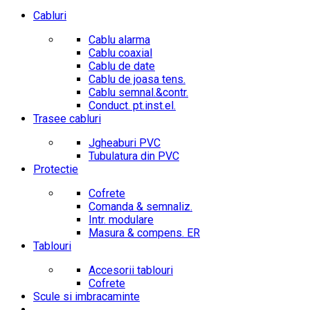
Cabluri
Cablu alarma
Cablu coaxial
Cablu de date
Cablu de joasa tens.
Cablu semnal.&contr.
Conduct. pt.inst.el.
Trasee cabluri
Jgheaburi PVC
Tubulatura din PVC
Protectie
Cofrete
Comanda & semnaliz.
Intr. modulare
Masura & compens. ER
Tablouri
Accesorii tablouri
Cofrete
Scule si imbracaminte