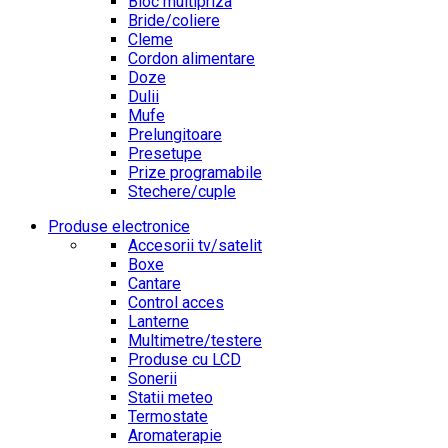
Bloc multipriza
Bride/coliere
Cleme
Cordon alimentare
Doze
Dulii
Mufe
Prelungitoare
Presetupe
Prize programabile
Stechere/cuple
Produse electronice
Accesorii tv/satelit
Boxe
Cantare
Control acces
Lanterne
Multimetre/testere
Produse cu LCD
Sonerii
Statii meteo
Termostate
Aromaterapie