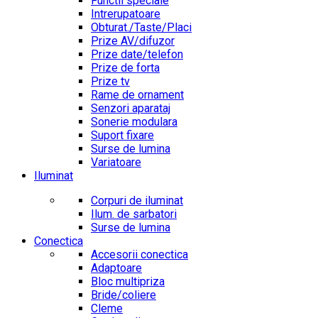
Functii speciale
Intrerupatoare
Obturat./Taste/Placi
Prize AV/difuzor
Prize date/telefon
Prize de forta
Prize tv
Rame de ornament
Senzori aparataj
Sonerie modulara
Suport fixare
Surse de lumina
Variatoare
Iluminat
Corpuri de iluminat
Ilum. de sarbatori
Surse de lumina
Conectica
Accesorii conectica
Adaptoare
Bloc multipriza
Bride/coliere
Cleme