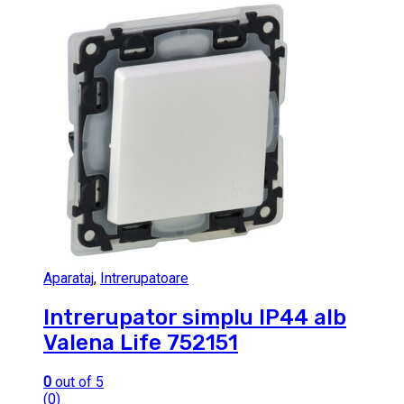
Aparataj
,
Intrerupatoare
Intrerupator simplu IP44 alb
Valena Life 752151
0
out of 5
(0)