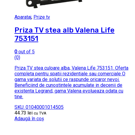
Aparataj
,
Prize tv
Priza TV stea alb Valena Life
753151
0
out of 5
(0)
Priza TV stea culoare alba, Valena Life 753151. Oferta
completa pentru spatii rezidentiale sau comerciale O
gama variata de solutii ce raspunde oricaror nevoi.
Beneficiind de cunostintele acumulate in decenii de
existenta Legrand, gama Valena evolueaza odata cu
tine.
SKU: 01040001014505
44.73
lei
cu TVA
Adaugă în coș