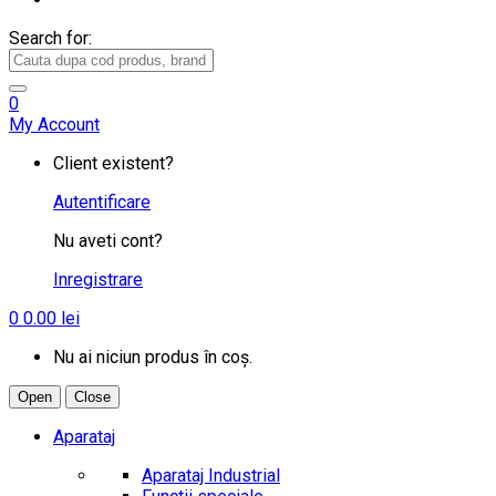
Search for:
0
My Account
Client existent?
Autentificare
Nu aveti cont?
Inregistrare
0
0.00
lei
Nu ai niciun produs în coș.
Open
Close
Aparataj
Aparataj Industrial