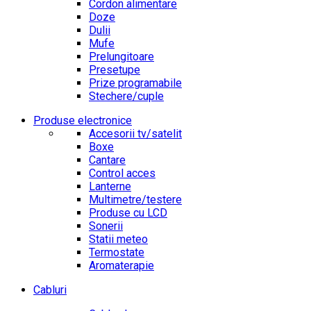
Cordon alimentare
Doze
Dulii
Mufe
Prelungitoare
Presetupe
Prize programabile
Stechere/cuple
Produse electronice
Accesorii tv/satelit
Boxe
Cantare
Control acces
Lanterne
Multimetre/testere
Produse cu LCD
Sonerii
Statii meteo
Termostate
Aromaterapie
Cabluri