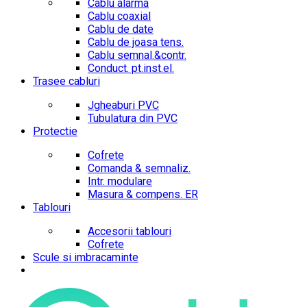
Cablu alarma
Cablu coaxial
Cablu de date
Cablu de joasa tens.
Cablu semnal.&contr.
Conduct. pt.inst.el.
Trasee cabluri
Jgheaburi PVC
Tubulatura din PVC
Protectie
Cofrete
Comanda & semnaliz.
Intr. modulare
Masura & compens. ER
Tablouri
Accesorii tablouri
Cofrete
Scule si imbracaminte