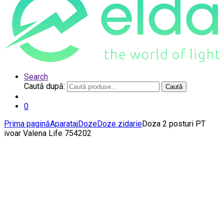
Search
Caută după:
Caută
0
Prima pagină
Aparataj
Doze
Doze zidarie
Doza 2 posturi PT
ivoar Valena Life 754202