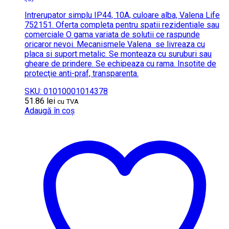
Intrerupator simplu IP44, 10A, culoare alba, Valena Life
752151. Oferta completa pentru spatii rezidentiale sau
comerciale O gama variata de solutii ce raspunde
oricaror nevoi. Mecanismele Valena se livreaza cu
placa si suport metalic. Se monteaza cu suruburi sau
gheare de prindere. Se echipeaza cu rama. Insotite de
protecţie anti-praf, transparenta.
SKU: 01010001014378
51.86
lei
cu TVA
Adaugă în coș