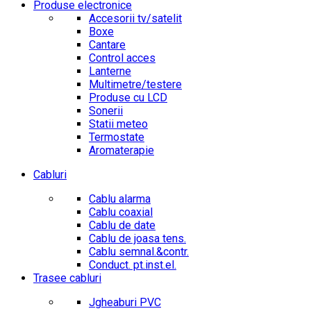
Produse electronice
Accesorii tv/satelit
Boxe
Cantare
Control acces
Lanterne
Multimetre/testere
Produse cu LCD
Sonerii
Statii meteo
Termostate
Aromaterapie
Cabluri
Cablu alarma
Cablu coaxial
Cablu de date
Cablu de joasa tens.
Cablu semnal.&contr.
Conduct. pt.inst.el.
Trasee cabluri
Jgheaburi PVC