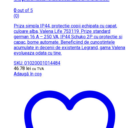
0
out of 5
(0)
Priza simpla IP44, protectie copii echipata cu capat,
culoare alba, Valena Life 753119. Prize standard
german 16 A – 250 VA, IP44 Schuko 2P cu protectie si
capac, borne automate. Beneficiind de cunostintele
acumulate in decenii de existenta Legrand, gama Valena
evolueaza odata cu tine.
SKU: 01020001014484
46.78
lei
cu TVA
Adaugă în coș