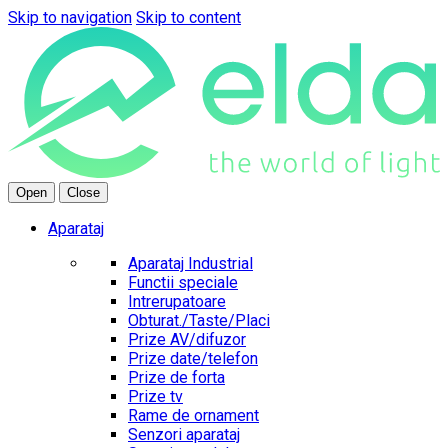
Skip to navigation
Skip to content
Open
Close
Aparataj
Aparataj Industrial
Functii speciale
Intrerupatoare
Obturat./Taste/Placi
Prize AV/difuzor
Prize date/telefon
Prize de forta
Prize tv
Rame de ornament
Senzori aparataj