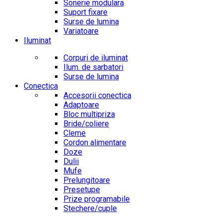
Sonerie modulara
Suport fixare
Surse de lumina
Variatoare
Iluminat
Corpuri de iluminat
Ilum. de sarbatori
Surse de lumina
Conectica
Accesorii conectica
Adaptoare
Bloc multipriza
Bride/coliere
Cleme
Cordon alimentare
Doze
Dulii
Mufe
Prelungitoare
Presetupe
Prize programabile
Stechere/cuple