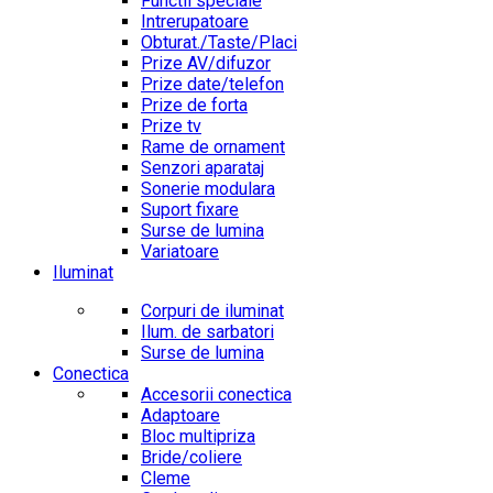
Functii speciale
Intrerupatoare
Obturat./Taste/Placi
Prize AV/difuzor
Prize date/telefon
Prize de forta
Prize tv
Rame de ornament
Senzori aparataj
Sonerie modulara
Suport fixare
Surse de lumina
Variatoare
Iluminat
Corpuri de iluminat
Ilum. de sarbatori
Surse de lumina
Conectica
Accesorii conectica
Adaptoare
Bloc multipriza
Bride/coliere
Cleme