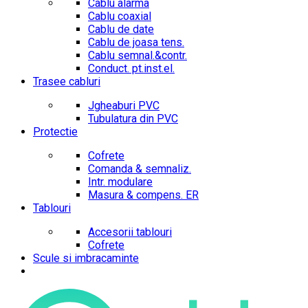
Cablu alarma
Cablu coaxial
Cablu de date
Cablu de joasa tens.
Cablu semnal.&contr.
Conduct. pt.inst.el.
Trasee cabluri
Jgheaburi PVC
Tubulatura din PVC
Protectie
Cofrete
Comanda & semnaliz.
Intr. modulare
Masura & compens. ER
Tablouri
Accesorii tablouri
Cofrete
Scule si imbracaminte