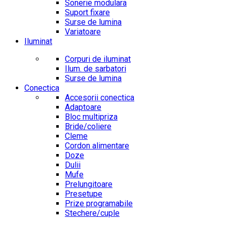
Sonerie modulara
Suport fixare
Surse de lumina
Variatoare
Iluminat
Corpuri de iluminat
Ilum. de sarbatori
Surse de lumina
Conectica
Accesorii conectica
Adaptoare
Bloc multipriza
Bride/coliere
Cleme
Cordon alimentare
Doze
Dulii
Mufe
Prelungitoare
Presetupe
Prize programabile
Stechere/cuple