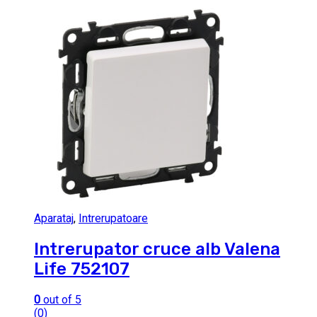
Aparataj
,
Intrerupatoare
Intrerupator cruce alb Valena
Life 752107
0
out of 5
(0)