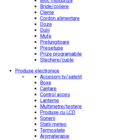
Bloc multipriza
Bride/coliere
Cleme
Cordon alimentare
Doze
Dulii
Mufe
Prelungitoare
Presetupe
Prize programabile
Stechere/cuple
Produse electronice
Accesorii tv/satelit
Boxe
Cantare
Control acces
Lanterne
Multimetre/testere
Produse cu LCD
Sonerii
Statii meteo
Termostate
Aromaterapie