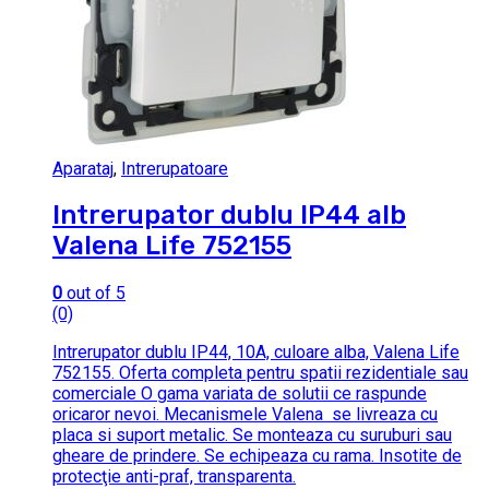
Aparataj
,
Intrerupatoare
Intrerupator dublu IP44 alb
Valena Life 752155
0
out of 5
(0)
Intrerupator dublu IP44, 10A, culoare alba, Valena Life
752155. Oferta completa pentru spatii rezidentiale sau
comerciale O gama variata de solutii ce raspunde
oricaror nevoi. Mecanismele Valena se livreaza cu
placa si suport metalic. Se monteaza cu suruburi sau
gheare de prindere. Se echipeaza cu rama. Insotite de
protecţie anti-praf, transparenta.