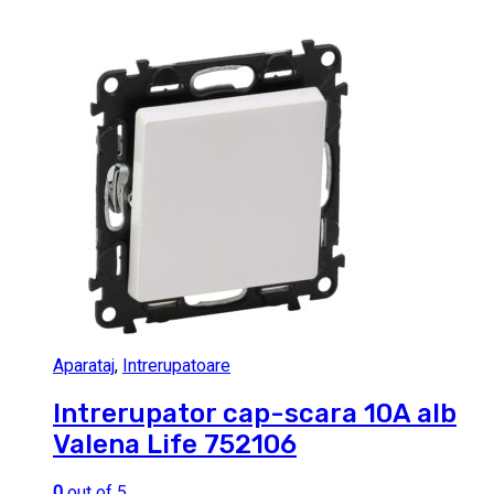
Aparataj
,
Intrerupatoare
Intrerupator cap-scara 10A alb
Valena Life 752106
0
out of 5