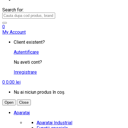
Search for:
0
My Account
Client existent?
Autentificare
Nu aveti cont?
Inregistrare
0
0.00
lei
Nu ai niciun produs în coș.
Open
Close
Aparataj
Aparataj Industrial