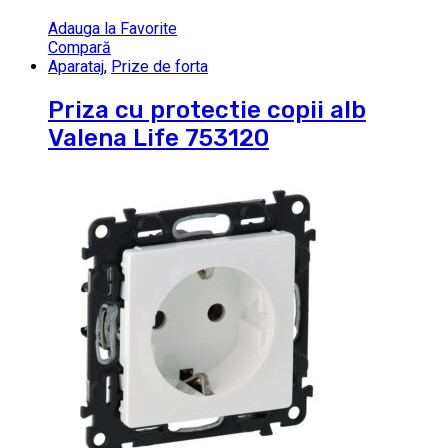
Adauga la Favorite
Compară
Aparataj
,
Prize de forta
Priza cu protectie copii alb
Valena Life 753120