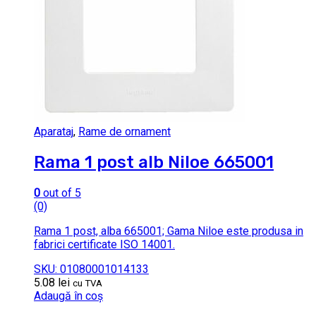
Aparataj
,
Rame de ornament
Rama 1 post alb Niloe 665001
0
out of 5
(0)
Rama 1 post, alba 665001; Gama Niloe este produsa in
fabrici certificate ISO 14001.
SKU: 01080001014133
5.08
lei
cu TVA
Adaugă în coș