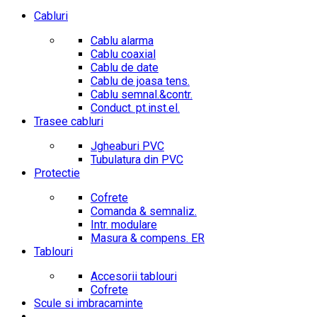
Cabluri
Cablu alarma
Cablu coaxial
Cablu de date
Cablu de joasa tens.
Cablu semnal.&contr.
Conduct. pt.inst.el.
Trasee cabluri
Jgheaburi PVC
Tubulatura din PVC
Protectie
Cofrete
Comanda & semnaliz.
Intr. modulare
Masura & compens. ER
Tablouri
Accesorii tablouri
Cofrete
Scule si imbracaminte