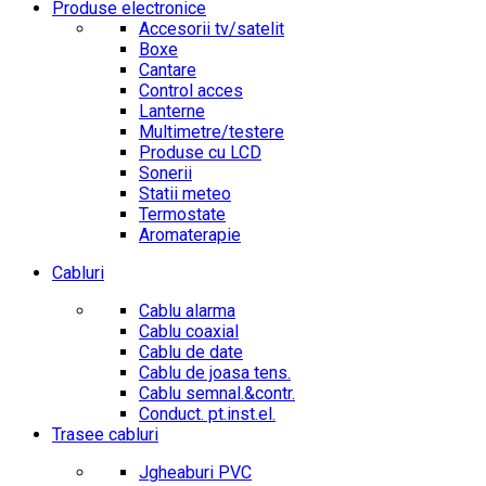
Produse electronice
Accesorii tv/satelit
Boxe
Cantare
Control acces
Lanterne
Multimetre/testere
Produse cu LCD
Sonerii
Statii meteo
Termostate
Aromaterapie
Cabluri
Cablu alarma
Cablu coaxial
Cablu de date
Cablu de joasa tens.
Cablu semnal.&contr.
Conduct. pt.inst.el.
Trasee cabluri
Jgheaburi PVC