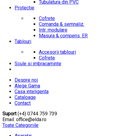
Tubulatura din PVC
Protectie
Cofrete
Comanda & semnaliz.
Intr. modulare
Masura & compens. ER
Tablouri
Accesorii tablouri
Cofrete
Scule si imbracaminte
Despre noi
Alege Gama
Casa inteligenta
Cataloage
Contact
Suport
(+4) 0744 759 739
Email: office@elda.ro
Toate Categoriile
Aparataj