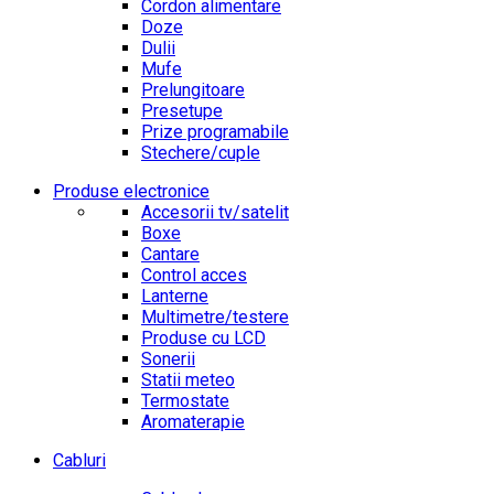
Cordon alimentare
Doze
Dulii
Mufe
Prelungitoare
Presetupe
Prize programabile
Stechere/cuple
Produse electronice
Accesorii tv/satelit
Boxe
Cantare
Control acces
Lanterne
Multimetre/testere
Produse cu LCD
Sonerii
Statii meteo
Termostate
Aromaterapie
Cabluri