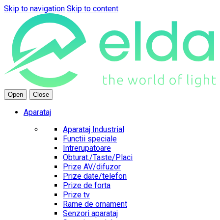
Skip to navigation
Skip to content
Open
Close
Aparataj
Aparataj Industrial
Functii speciale
Intrerupatoare
Obturat./Taste/Placi
Prize AV/difuzor
Prize date/telefon
Prize de forta
Prize tv
Rame de ornament
Senzori aparataj