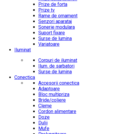
Prize de forta
Prize tv
Rame de ornament
Senzori aparataj
Sonerie modulara
Suport fixare
Surse de lumina
Variatoare
Iluminat
Corpuri de iluminat
Ilum. de sarbatori
Surse de lumina
Conectica
Accesorii conectica
Adaptoare
Bloc multipriza
Bride/coliere
Cleme
Cordon alimentare
Doze
Dulii
Mufe