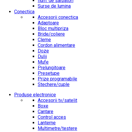
Ilum. de sarbatori
Surse de lumina
Conectica
Accesorii conectica
Adaptoare
Bloc multipriza
Bride/coliere
Cleme
Cordon alimentare
Doze
Dulii
Mufe
Prelungitoare
Presetupe
Prize programabile
Stechere/cuple
Produse electronice
Accesorii tv/satelit
Boxe
Cantare
Control acces
Lanterne
Multimetre/testere