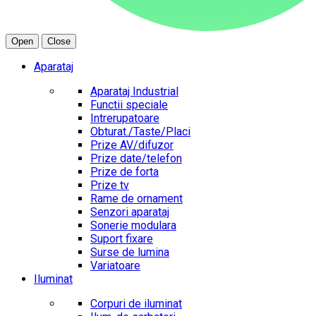
Open
Close
Aparataj
Aparataj Industrial
Functii speciale
Intrerupatoare
Obturat./Taste/Placi
Prize AV/difuzor
Prize date/telefon
Prize de forta
Prize tv
Rame de ornament
Senzori aparataj
Sonerie modulara
Suport fixare
Surse de lumina
Variatoare
Iluminat
Corpuri de iluminat