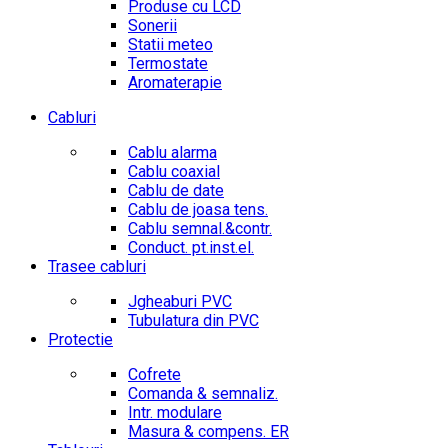
Produse cu LCD
Sonerii
Statii meteo
Termostate
Aromaterapie
Cabluri
Cablu alarma
Cablu coaxial
Cablu de date
Cablu de joasa tens.
Cablu semnal.&contr.
Conduct. pt.inst.el.
Trasee cabluri
Jgheaburi PVC
Tubulatura din PVC
Protectie
Cofrete
Comanda & semnaliz.
Intr. modulare
Masura & compens. ER