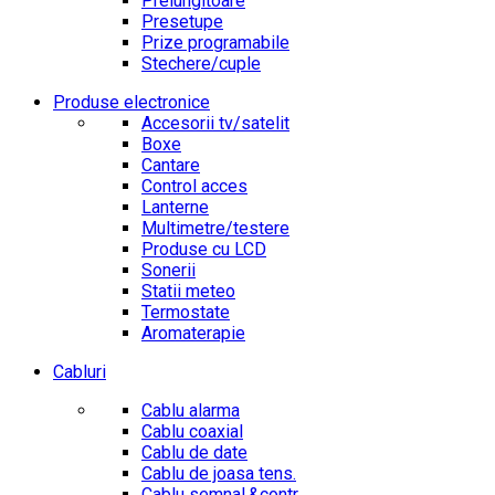
Prelungitoare
Presetupe
Prize programabile
Stechere/cuple
Produse electronice
Accesorii tv/satelit
Boxe
Cantare
Control acces
Lanterne
Multimetre/testere
Produse cu LCD
Sonerii
Statii meteo
Termostate
Aromaterapie
Cabluri
Cablu alarma
Cablu coaxial
Cablu de date
Cablu de joasa tens.
Cablu semnal.&contr.