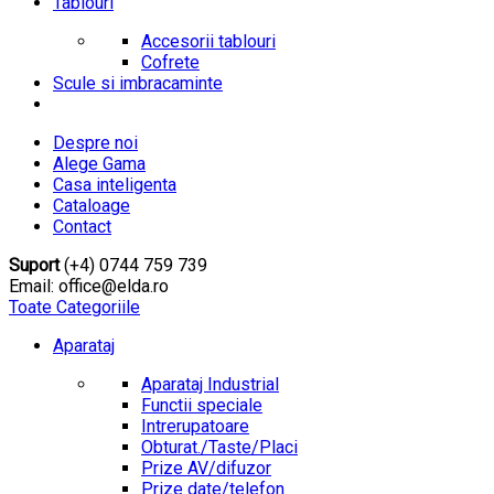
Tablouri
Accesorii tablouri
Cofrete
Scule si imbracaminte
Despre noi
Alege Gama
Casa inteligenta
Cataloage
Contact
Suport
(+4) 0744 759 739
Email: office@elda.ro
Toate Categoriile
Aparataj
Aparataj Industrial
Functii speciale
Intrerupatoare
Obturat./Taste/Placi
Prize AV/difuzor
Prize date/telefon