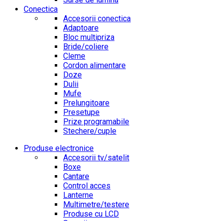
Conectica
Accesorii conectica
Adaptoare
Bloc multipriza
Bride/coliere
Cleme
Cordon alimentare
Doze
Dulii
Mufe
Prelungitoare
Presetupe
Prize programabile
Stechere/cuple
Produse electronice
Accesorii tv/satelit
Boxe
Cantare
Control acces
Lanterne
Multimetre/testere
Produse cu LCD