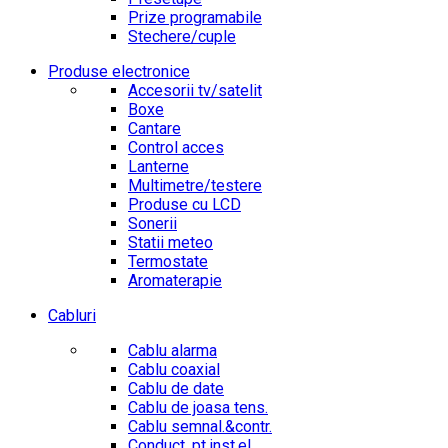
Prize programabile
Stechere/cuple
Produse electronice
Accesorii tv/satelit
Boxe
Cantare
Control acces
Lanterne
Multimetre/testere
Produse cu LCD
Sonerii
Statii meteo
Termostate
Aromaterapie
Cabluri
Cablu alarma
Cablu coaxial
Cablu de date
Cablu de joasa tens.
Cablu semnal.&contr.
Conduct. pt.inst.el.