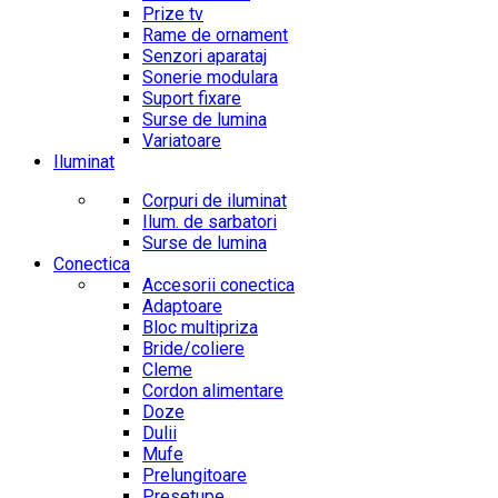
Prize tv
Rame de ornament
Senzori aparataj
Sonerie modulara
Suport fixare
Surse de lumina
Variatoare
Iluminat
Corpuri de iluminat
Ilum. de sarbatori
Surse de lumina
Conectica
Accesorii conectica
Adaptoare
Bloc multipriza
Bride/coliere
Cleme
Cordon alimentare
Doze
Dulii
Mufe
Prelungitoare
Presetupe