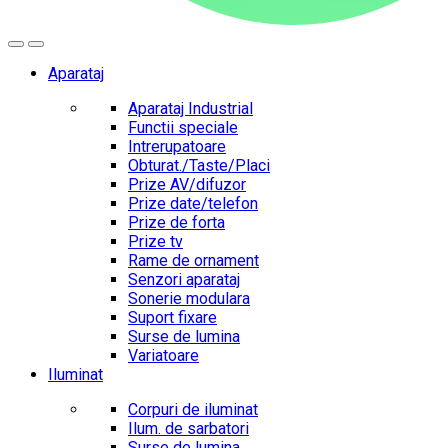
Aparataj
Aparataj Industrial
Functii speciale
Intrerupatoare
Obturat./Taste/Placi
Prize AV/difuzor
Prize date/telefon
Prize de forta
Prize tv
Rame de ornament
Senzori aparataj
Sonerie modulara
Suport fixare
Surse de lumina
Variatoare
Iluminat
Corpuri de iluminat
Ilum. de sarbatori
Surse de lumina