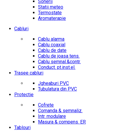
Sonerii
Statii meteo
Termostate
Aromaterapie
Cabluri
Cablu alarma
Cablu coaxial
Cablu de date
Cablu de joasa tens.
Cablu semnal.&contr.
Conduct. pt.inst.el.
Trasee cabluri
Jgheaburi PVC
Tubulatura din PVC
Protectie
Cofrete
Comanda & semnaliz.
Intr. modulare
Masura & compens. ER
Tablouri