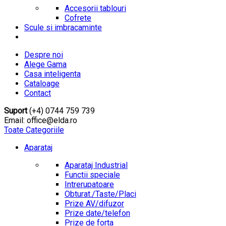
Accesorii tablouri
Cofrete
Scule si imbracaminte
Despre noi
Alege Gama
Casa inteligenta
Cataloage
Contact
Suport
(+4) 0744 759 739
Email: office@elda.ro
Toate Categoriile
Aparataj
Aparataj Industrial
Functii speciale
Intrerupatoare
Obturat./Taste/Placi
Prize AV/difuzor
Prize date/telefon
Prize de forta