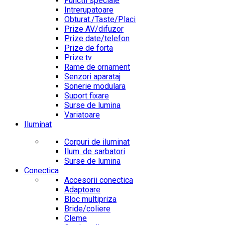
Functii speciale
Intrerupatoare
Obturat./Taste/Placi
Prize AV/difuzor
Prize date/telefon
Prize de forta
Prize tv
Rame de ornament
Senzori aparataj
Sonerie modulara
Suport fixare
Surse de lumina
Variatoare
Iluminat
Corpuri de iluminat
Ilum. de sarbatori
Surse de lumina
Conectica
Accesorii conectica
Adaptoare
Bloc multipriza
Bride/coliere
Cleme