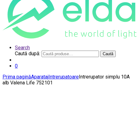
Search
Caută după:
Caută
0
Prima pagină
Aparataj
Intrerupatoare
Intrerupator simplu 10A
alb Valena Life 752101