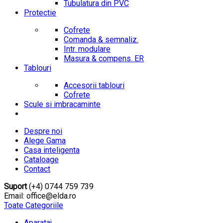
Tubulatura din PVC
Protectie
Cofrete
Comanda & semnaliz.
Intr. modulare
Masura & compens. ER
Tablouri
Accesorii tablouri
Cofrete
Scule si imbracaminte
Despre noi
Alege Gama
Casa inteligenta
Cataloage
Contact
Suport
(+4) 0744 759 739
Email: office@elda.ro
Toate Categoriile
Aparataj