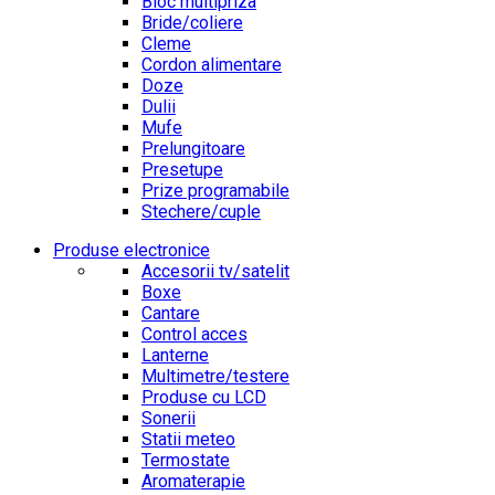
Bloc multipriza
Bride/coliere
Cleme
Cordon alimentare
Doze
Dulii
Mufe
Prelungitoare
Presetupe
Prize programabile
Stechere/cuple
Produse electronice
Accesorii tv/satelit
Boxe
Cantare
Control acces
Lanterne
Multimetre/testere
Produse cu LCD
Sonerii
Statii meteo
Termostate
Aromaterapie