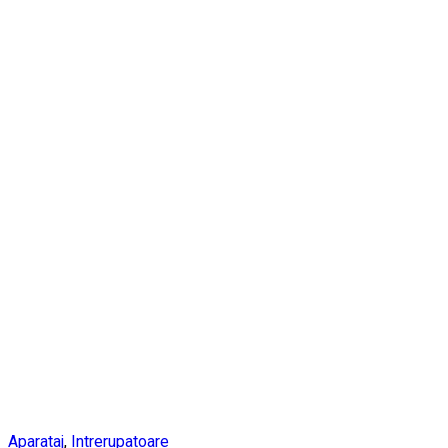
Aparataj
,
Intrerupatoare