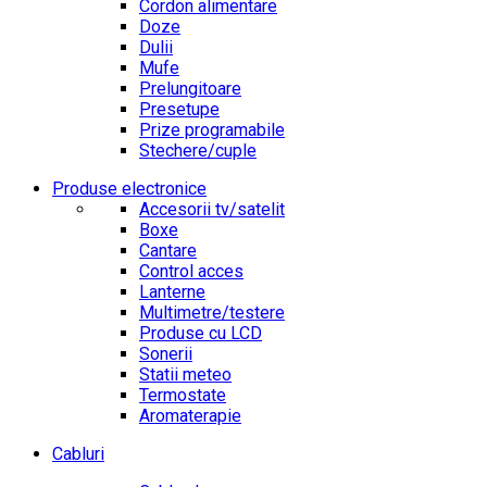
Cordon alimentare
Doze
Dulii
Mufe
Prelungitoare
Presetupe
Prize programabile
Stechere/cuple
Produse electronice
Accesorii tv/satelit
Boxe
Cantare
Control acces
Lanterne
Multimetre/testere
Produse cu LCD
Sonerii
Statii meteo
Termostate
Aromaterapie
Cabluri