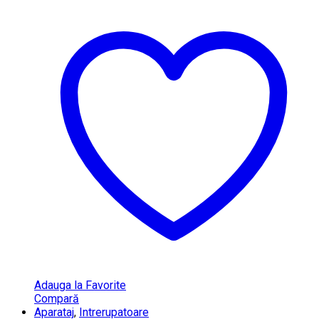
Adauga la Favorite
Compară
Aparataj
,
Intrerupatoare