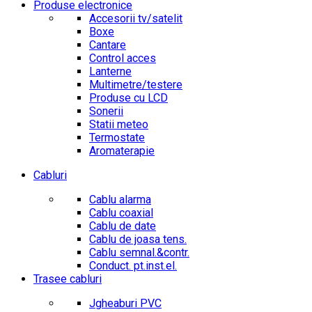
Produse electronice
Accesorii tv/satelit
Boxe
Cantare
Control acces
Lanterne
Multimetre/testere
Produse cu LCD
Sonerii
Statii meteo
Termostate
Aromaterapie
Cabluri
Cablu alarma
Cablu coaxial
Cablu de date
Cablu de joasa tens.
Cablu semnal.&contr.
Conduct. pt.inst.el.
Trasee cabluri
Jgheaburi PVC