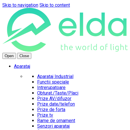
Skip to navigation
Skip to content
Open
Close
Aparataj
Aparataj Industrial
Functii speciale
Intrerupatoare
Obturat./Taste/Placi
Prize AV/difuzor
Prize date/telefon
Prize de forta
Prize tv
Rame de ornament
Senzori aparataj