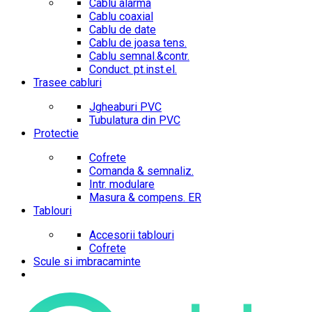
Cablu alarma
Cablu coaxial
Cablu de date
Cablu de joasa tens.
Cablu semnal.&contr.
Conduct. pt.inst.el.
Trasee cabluri
Jgheaburi PVC
Tubulatura din PVC
Protectie
Cofrete
Comanda & semnaliz.
Intr. modulare
Masura & compens. ER
Tablouri
Accesorii tablouri
Cofrete
Scule si imbracaminte