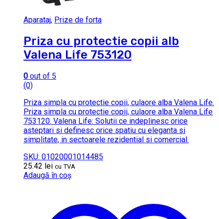
Aparataj
,
Prize de forta
Priza cu protectie copii alb
Valena Life 753120
0
out of 5
(0)
Priza simpla cu protectie copii, culaore alba Valena Life.
Priza simpla cu protectie copii, culaore alba Valena Life
753120. Valena Life: Solutii ce indeplinesc orice
asteptari si definesc orice spatiu cu eleganta si
simplitate, in sectoarele rezidential si comercial.
SKU: 01020001014485
25.42
lei
cu TVA
Adaugă în coș