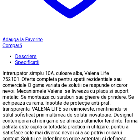
Adauga la Favorite
Compară
Descriere
Specificatii
Intrerupator simplu 10A, culoare alba, Valena Life
752101. Oferta completa pentru spatii rezidentiale sau
comerciale O gama variata de solutii ce raspunde oricaror
nevoi. Mecanismele Valena se livreaza cu placa si suport
metalic. Se monteaza cu suruburi sau gheare de prindere. Se
echipeaza cu rama. Insotite de protecţie anti-praf,
transparenta. VALENA LIFE se reinnoieste, mentinandu-si
stilul sofisticat prin multimea de solutii inovatoare. Designul
contemporan al noii game se aliniaza ultimelor tendinte: forma
patrata este supla si totodata practica in utilizare, pentru a
satisface cele mai diverse nevoi si a se potrivi oricarui
context. Solutii ce indeplinesc orice asteptari si definesc