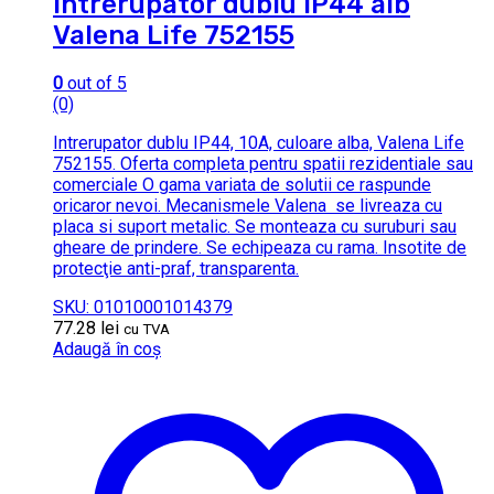
Intrerupator dublu IP44 alb
Valena Life 752155
0
out of 5
(0)
Intrerupator dublu IP44, 10A, culoare alba, Valena Life
752155. Oferta completa pentru spatii rezidentiale sau
comerciale O gama variata de solutii ce raspunde
oricaror nevoi. Mecanismele Valena se livreaza cu
placa si suport metalic. Se monteaza cu suruburi sau
gheare de prindere. Se echipeaza cu rama. Insotite de
protecţie anti-praf, transparenta.
SKU: 01010001014379
77.28
lei
cu TVA
Adaugă în coș