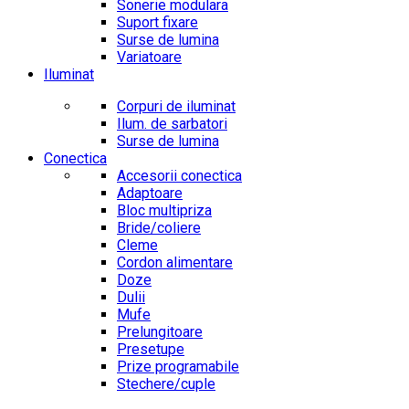
Sonerie modulara
Suport fixare
Surse de lumina
Variatoare
Iluminat
Corpuri de iluminat
Ilum. de sarbatori
Surse de lumina
Conectica
Accesorii conectica
Adaptoare
Bloc multipriza
Bride/coliere
Cleme
Cordon alimentare
Doze
Dulii
Mufe
Prelungitoare
Presetupe
Prize programabile
Stechere/cuple