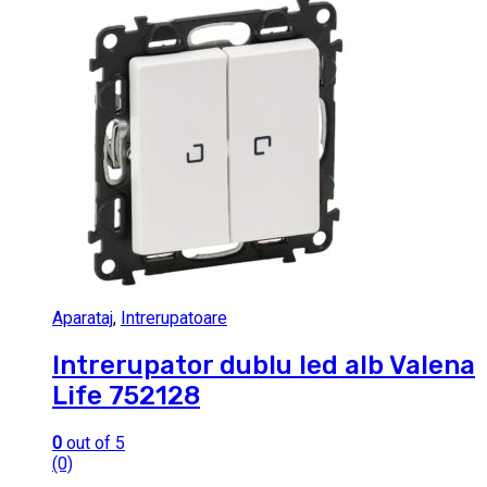
Aparataj
,
Intrerupatoare
Intrerupator dublu led alb Valena
Life 752128
0
out of 5
(0)