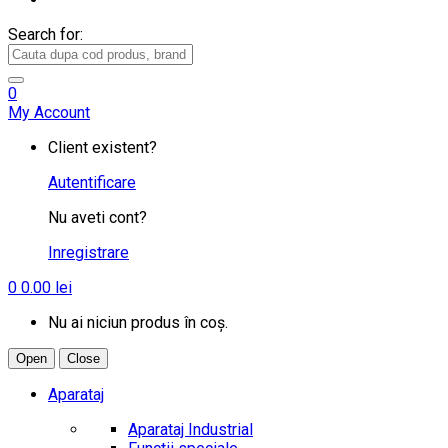
Search for:
0
My Account
Client existent?
Autentificare
Nu aveti cont?
Inregistrare
0
0.00
lei
Nu ai niciun produs în coș.
Open
Close
Aparataj
Aparataj Industrial