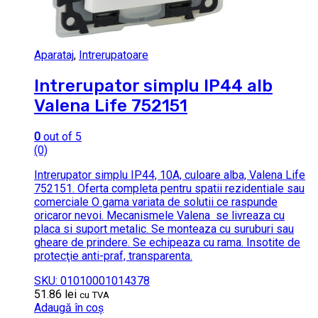
Aparataj
,
Intrerupatoare
Intrerupator simplu IP44 alb
Valena Life 752151
0
out of 5
(0)
Intrerupator simplu IP44, 10A, culoare alba, Valena Life
752151. Oferta completa pentru spatii rezidentiale sau
comerciale O gama variata de solutii ce raspunde
oricaror nevoi. Mecanismele Valena se livreaza cu
placa si suport metalic. Se monteaza cu suruburi sau
gheare de prindere. Se echipeaza cu rama. Insotite de
protecţie anti-praf, transparenta.
SKU: 01010001014378
51.86
lei
cu TVA
Adaugă în coș