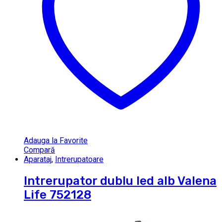
Adauga la Favorite
Compară
Aparataj
,
Intrerupatoare
Intrerupator dublu led alb Valena
Life 752128