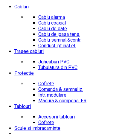
Cabluri
Cablu alarma
Cablu coaxial
Cablu de date
Cablu de joasa tens.
Cablu semnal.&contr.
Conduct. pt.inst.el.
Trasee cabluri
Jgheaburi PVC
Tubulatura din PVC
Protectie
Cofrete
Comanda & semnaliz.
Intr. modulare
Masura & compens. ER
Tablouri
Accesorii tablouri
Cofrete
Scule si imbracaminte