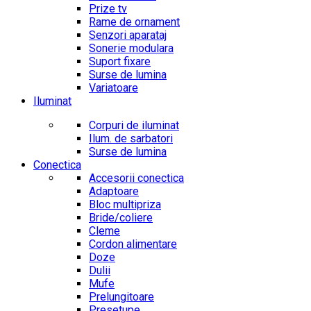
Prize tv
Rame de ornament
Senzori aparataj
Sonerie modulara
Suport fixare
Surse de lumina
Variatoare
Iluminat
Corpuri de iluminat
Ilum. de sarbatori
Surse de lumina
Conectica
Accesorii conectica
Adaptoare
Bloc multipriza
Bride/coliere
Cleme
Cordon alimentare
Doze
Dulii
Mufe
Prelungitoare
Presetupe