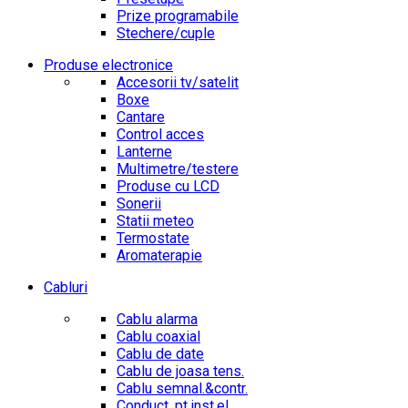
Prize programabile
Stechere/cuple
Produse electronice
Accesorii tv/satelit
Boxe
Cantare
Control acces
Lanterne
Multimetre/testere
Produse cu LCD
Sonerii
Statii meteo
Termostate
Aromaterapie
Cabluri
Cablu alarma
Cablu coaxial
Cablu de date
Cablu de joasa tens.
Cablu semnal.&contr.
Conduct. pt.inst.el.