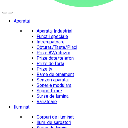
Aparataj
Aparataj Industrial
Functii speciale
Intrerupatoare
Obturat./Taste/Placi
Prize AV/difuzor
Prize date/telefon
Prize de forta
Prize tv
Rame de ornament
Senzori aparataj
Sonerie modulara
Suport fixare
Surse de lumina
Variatoare
Iluminat
Corpuri de iluminat
Ilum. de sarbatori
Surse de lumina