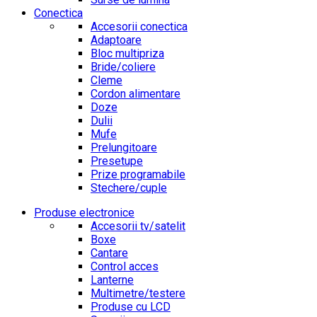
Conectica
Accesorii conectica
Adaptoare
Bloc multipriza
Bride/coliere
Cleme
Cordon alimentare
Doze
Dulii
Mufe
Prelungitoare
Presetupe
Prize programabile
Stechere/cuple
Produse electronice
Accesorii tv/satelit
Boxe
Cantare
Control acces
Lanterne
Multimetre/testere
Produse cu LCD