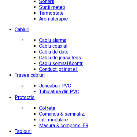
Sonerii
Statii meteo
Termostate
Aromaterapie
Cabluri
Cablu alarma
Cablu coaxial
Cablu de date
Cablu de joasa tens.
Cablu semnal.&contr.
Conduct. pt.inst.el.
Trasee cabluri
Jgheaburi PVC
Tubulatura din PVC
Protectie
Cofrete
Comanda & semnaliz.
Intr. modulare
Masura & compens. ER
Tablouri