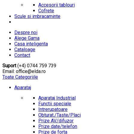
Accesorii tablouri
Cofrete
Scule si imbracaminte
Despre noi
Alege Gama
Casa inteligenta
Cataloage
Contact
Suport
(+4) 0744 759 739
Email: office@elda.ro
Toate Categoriile
Aparataj
Aparataj Industrial
Functii speciale
Intrerupatoare
Obturat./Taste/Placi
Prize AV/difuzor
Prize date/telefon
Prize de forta