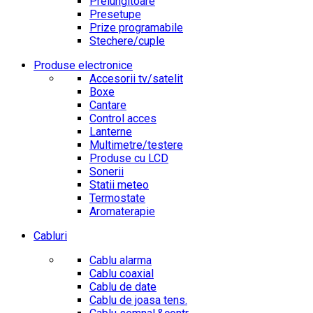
Prelungitoare
Presetupe
Prize programabile
Stechere/cuple
Produse electronice
Accesorii tv/satelit
Boxe
Cantare
Control acces
Lanterne
Multimetre/testere
Produse cu LCD
Sonerii
Statii meteo
Termostate
Aromaterapie
Cabluri
Cablu alarma
Cablu coaxial
Cablu de date
Cablu de joasa tens.