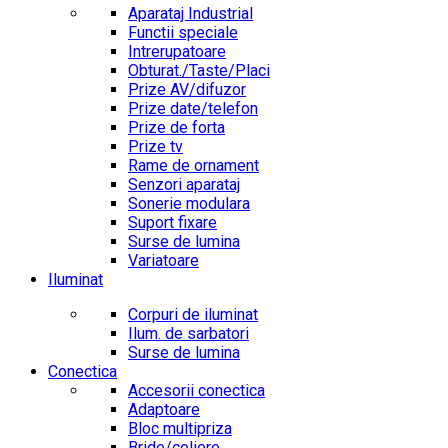
Aparataj Industrial
Functii speciale
Intrerupatoare
Obturat./Taste/Placi
Prize AV/difuzor
Prize date/telefon
Prize de forta
Prize tv
Rame de ornament
Senzori aparataj
Sonerie modulara
Suport fixare
Surse de lumina
Variatoare
Iluminat
Corpuri de iluminat
Ilum. de sarbatori
Surse de lumina
Conectica
Accesorii conectica
Adaptoare
Bloc multipriza
Bride/coliere