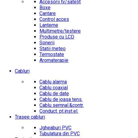
Accesorii tv/satelit
Boxe
Cantare
Control acces
Lanterne
Multimetre/testere
Produse cu LCD
Sonerii
Statii meteo
Termostate
Aromaterapie
Cabluri
Cablu alarma
Cablu coaxial
Cablu de date
Cablu de joasa tens.
Cablu semnal.&contr.
Conduct. pt.inst.el.
Trasee cabluri
Jgheaburi PVC
Tubulatura din PVC