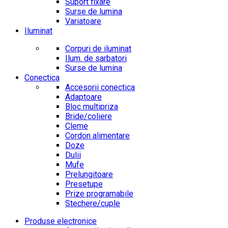
Suport fixare
Surse de lumina
Variatoare
Iluminat
Corpuri de iluminat
Ilum. de sarbatori
Surse de lumina
Conectica
Accesorii conectica
Adaptoare
Bloc multipriza
Bride/coliere
Cleme
Cordon alimentare
Doze
Dulii
Mufe
Prelungitoare
Presetupe
Prize programabile
Stechere/cuple
Produse electronice