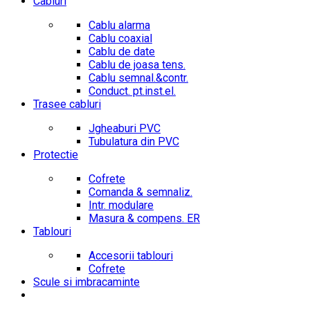
Cabluri
Cablu alarma
Cablu coaxial
Cablu de date
Cablu de joasa tens.
Cablu semnal.&contr.
Conduct. pt.inst.el.
Trasee cabluri
Jgheaburi PVC
Tubulatura din PVC
Protectie
Cofrete
Comanda & semnaliz.
Intr. modulare
Masura & compens. ER
Tablouri
Accesorii tablouri
Cofrete
Scule si imbracaminte