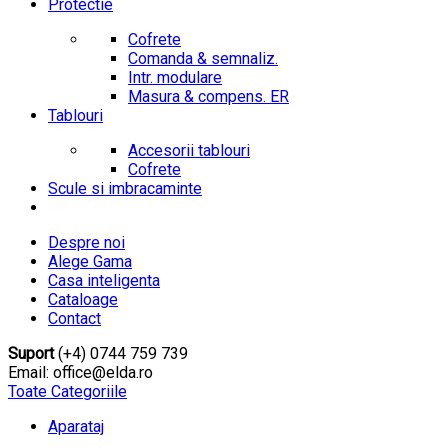
Protectie
Cofrete
Comanda & semnaliz.
Intr. modulare
Masura & compens. ER
Tablouri
Accesorii tablouri
Cofrete
Scule si imbracaminte
Despre noi
Alege Gama
Casa inteligenta
Cataloage
Contact
Suport
(+4) 0744 759 739
Email: office@elda.ro
Toate Categoriile
Aparataj