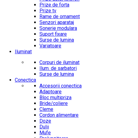
Prize de forta
Prize tv
Rame de ornament
Senzori aparataj
Sonerie modulara
Suport fixare
Surse de lumina
Variatoare
Iluminat
Corpuri de iluminat
Ilum. de sarbatori
Surse de lumina
Conectica
Accesorii conectica
Adaptoare
Bloc multipriza
Bride/coliere
Cleme
Cordon alimentare
Doze
Dulii
Mufe