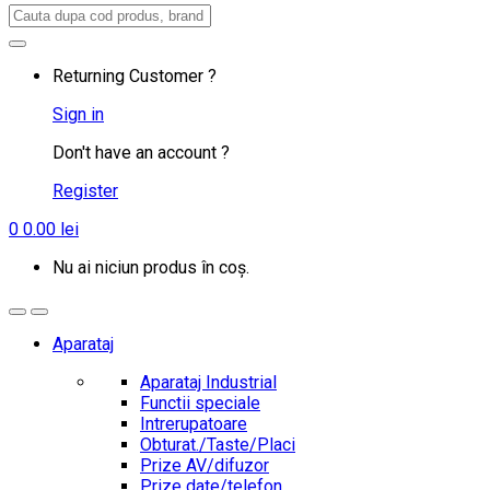
Search
for:
Returning Customer ?
Sign in
Don't have an account ?
Register
0
0.00
lei
Nu ai niciun produs în coș.
Aparataj
Aparataj Industrial
Functii speciale
Intrerupatoare
Obturat./Taste/Placi
Prize AV/difuzor
Prize date/telefon