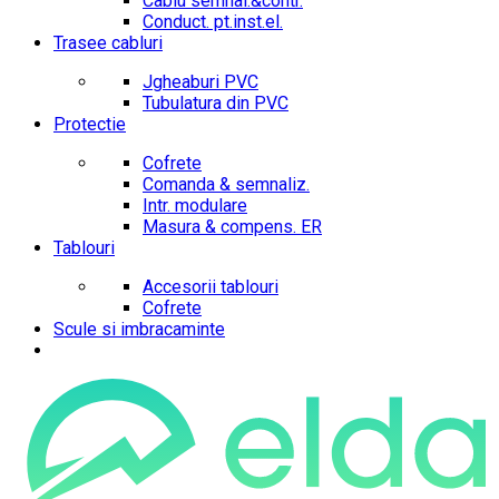
Cablu semnal.&contr.
Conduct. pt.inst.el.
Trasee cabluri
Jgheaburi PVC
Tubulatura din PVC
Protectie
Cofrete
Comanda & semnaliz.
Intr. modulare
Masura & compens. ER
Tablouri
Accesorii tablouri
Cofrete
Scule si imbracaminte