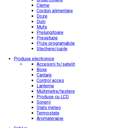
Cleme
Cordon alimentare
Doze
Dulii
Mufe
Prelungitoare
Presetupe
Prize programabile
Stechere/cuple
Produse electronice
Accesorii tv/satelit
Boxe
Cantare
Control acces
Lanterne
Multimetre/testere
Produse cu LCD
Sonerii
Statii meteo
Termostate
Aromaterapie