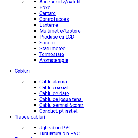
Accesorii tv/satelit
Boxe
Cantare
Control acces
Lanterne
Multimetre/testere
Produse cu LCD
Sonerii
Statii meteo
Termostate
Aromaterapie
Cabluri
Cablu alarma
Cablu coaxial
Cablu de date
Cablu de joasa tens.
Cablu semnal.&contr.
Conduct. pt.inst.el.
Trasee cabluri
Jgheaburi PVC
Tubulatura din PVC