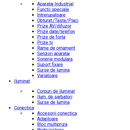
Aparataj Industrial
Functii speciale
Intrerupatoare
Obturat./Taste/Placi
Prize AV/difuzor
Prize date/telefon
Prize de forta
Prize tv
Rame de ornament
Senzori aparataj
Sonerie modulara
Suport fixare
Surse de lumina
Variatoare
Iluminat
Corpuri de iluminat
Ilum. de sarbatori
Surse de lumina
Conectica
Accesorii conectica
Adaptoare
Bloc multipriza
Bride/coliere