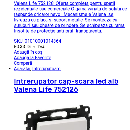
Valena Life 752128. Oferta completa pentru spatii
rezidentiale sau comerciale O gama variata de solutii ce
raspunde oricaror nevoi. Mecanismele Valena se
livreaza cu placa si suport metalic. Se monteaza cu
suruburi sau gheare de prindere. Se echipeaza cu rama.
Insotite de protecţie anti-praf, transparenta.
SKU: 01010001014364
80.33
lei
cu TVA
Adaugă în coș
Adauga la Favorite
Compară
Aparataj
,
Intrerupatoare
Intrerupator cap-scara led alb
Valena Life 752126