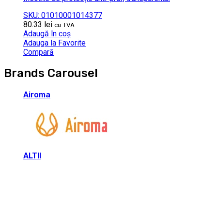
SKU: 01010001014377
80.33
lei
cu TVA
Adaugă în coș
Adauga la Favorite
Compară
Brands Carousel
Airoma
ALTII