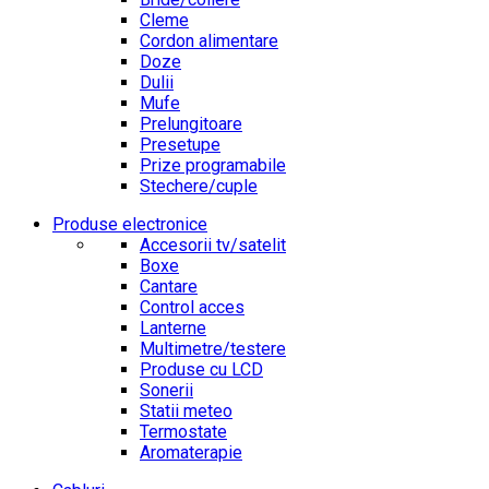
Cleme
Cordon alimentare
Doze
Dulii
Mufe
Prelungitoare
Presetupe
Prize programabile
Stechere/cuple
Produse electronice
Accesorii tv/satelit
Boxe
Cantare
Control acces
Lanterne
Multimetre/testere
Produse cu LCD
Sonerii
Statii meteo
Termostate
Aromaterapie