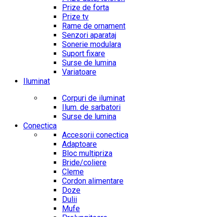
Prize de forta
Prize tv
Rame de ornament
Senzori aparataj
Sonerie modulara
Suport fixare
Surse de lumina
Variatoare
Iluminat
Corpuri de iluminat
Ilum. de sarbatori
Surse de lumina
Conectica
Accesorii conectica
Adaptoare
Bloc multipriza
Bride/coliere
Cleme
Cordon alimentare
Doze
Dulii
Mufe