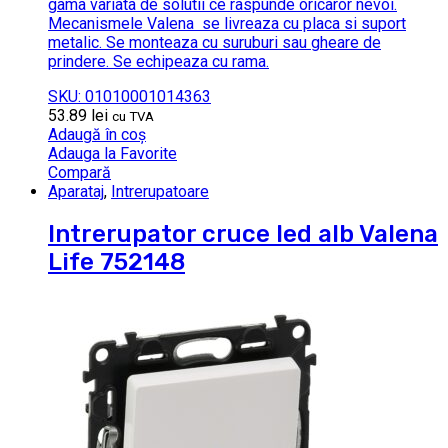
gama variata de solutii ce raspunde oricaror nevoi.
Mecanismele Valena se livreaza cu placa si suport
metalic. Se monteaza cu suruburi sau gheare de
prindere. Se echipeaza cu rama.
SKU: 01010001014363
53.89
lei
cu TVA
Adaugă în coș
Adauga la Favorite
Compară
Aparataj
,
Intrerupatoare
Intrerupator cruce led alb Valena
Life 752148