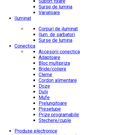
Suport fixare
Surse de lumina
Variatoare
Iluminat
Corpuri de iluminat
Ilum. de sarbatori
Surse de lumina
Conectica
Accesorii conectica
Adaptoare
Bloc multipriza
Bride/coliere
Cleme
Cordon alimentare
Doze
Dulii
Mufe
Prelungitoare
Presetupe
Prize programabile
Stechere/cuple
Produse electronice