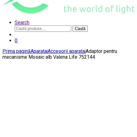
Search
Caută
Caută
după:
0
Prima pagină
Aparataj
Accesorii aparataj
Adaptor pentru
mecanisme Mosaic alb Valena Life 752144