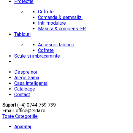
Protectie
Cofrete
Comanda & semnaliz.
Intr. modulare
Masura & compens. ER
Tablouri
Accesorii tablouri
Cofrete
Scule si imbracaminte
Despre noi
Alege Gama
Casa inteligenta
Cataloage
Contact
Suport
(+4) 0744 759 739
Email: office@elda.ro
Toate Categoriile
Aparataj