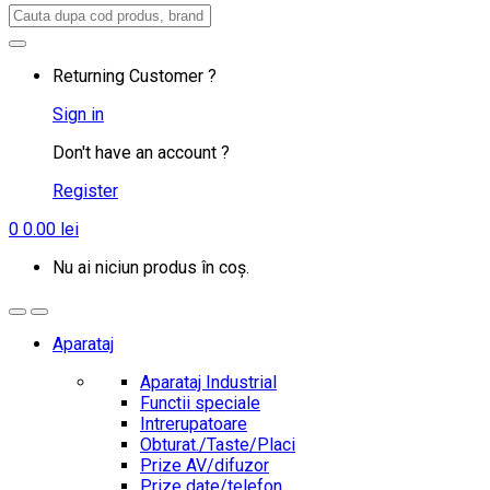
Search
for:
Returning Customer ?
Sign in
Don't have an account ?
Register
0
0.00
lei
Nu ai niciun produs în coș.
Aparataj
Aparataj Industrial
Functii speciale
Intrerupatoare
Obturat./Taste/Placi
Prize AV/difuzor
Prize date/telefon