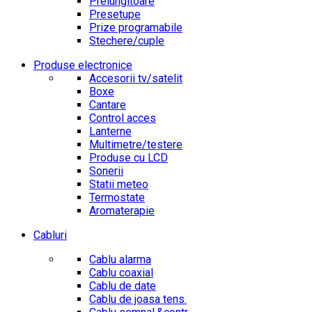
Prelungitoare
Presetupe
Prize programabile
Stechere/cuple
Produse electronice
Accesorii tv/satelit
Boxe
Cantare
Control acces
Lanterne
Multimetre/testere
Produse cu LCD
Sonerii
Statii meteo
Termostate
Aromaterapie
Cabluri
Cablu alarma
Cablu coaxial
Cablu de date
Cablu de joasa tens.