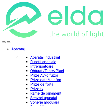
Skip
Skip
to
to
navigation
content
Aparataj
Aparataj Industrial
Functii speciale
Intrerupatoare
Obturat./Taste/Placi
Prize AV/difuzor
Prize date/telefon
Prize de forta
Prize tv
Rame de ornament
Senzori aparataj
Sonerie modulara