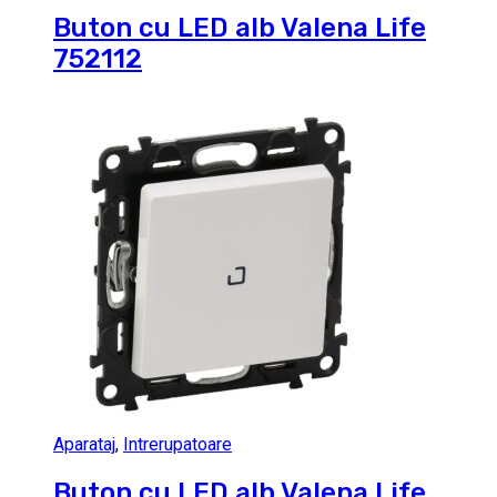
Buton cu LED alb Valena Life
752112
Aparataj
,
Intrerupatoare
Buton cu LED alb Valena Life