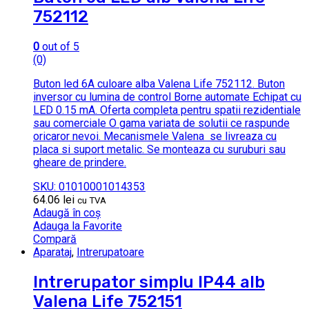
752112
0
out of 5
(0)
Buton led 6A culoare alba Valena Life 752112. Buton
inversor cu lumina de control Borne automate Echipat cu
LED 0.15 mA. Oferta completa pentru spatii rezidentiale
sau comerciale O gama variata de solutii ce raspunde
oricaror nevoi. Mecanismele Valena se livreaza cu
placa si suport metalic. Se monteaza cu suruburi sau
gheare de prindere.
SKU: 01010001014353
64.06
lei
cu TVA
Adaugă în coș
Adauga la Favorite
Compară
Aparataj
,
Intrerupatoare
Intrerupator simplu IP44 alb
Valena Life 752151