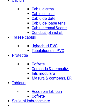
Cabluri
Cablu alarma
Cablu coaxial
Cablu de date
Cablu de joasa tens.
Cablu semnal.&contr.
Conduct. pt.inst.el.
Trasee cabluri
Jgheaburi PVC
Tubulatura din PVC
Protectie
Cofrete
Comanda & semnaliz.
Intr. modulare
Masura & compens. ER
Tablouri
Accesorii tablouri
Cofrete
Scule si imbracaminte