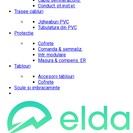
Cablu semnal.&contr.
Conduct. pt.inst.el.
Trasee cabluri
Jgheaburi PVC
Tubulatura din PVC
Protectie
Cofrete
Comanda & semnaliz.
Intr. modulare
Masura & compens. ER
Tablouri
Accesorii tablouri
Cofrete
Scule si imbracaminte