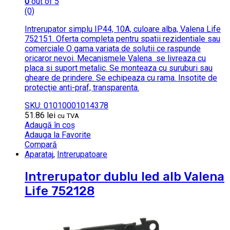
0
out of 5
(0)
Intrerupator simplu IP44, 10A, culoare alba, Valena Life
752151. Oferta completa pentru spatii rezidentiale sau
comerciale O gama variata de solutii ce raspunde
oricaror nevoi. Mecanismele Valena se livreaza cu
placa si suport metalic. Se monteaza cu suruburi sau
gheare de prindere. Se echipeaza cu rama. Insotite de
protecţie anti-praf, transparenta.
SKU: 01010001014378
51.86
lei
cu TVA
Adaugă în coș
Adauga la Favorite
Compară
Aparataj
,
Intrerupatoare
Intrerupator dublu led alb Valena
Life 752128