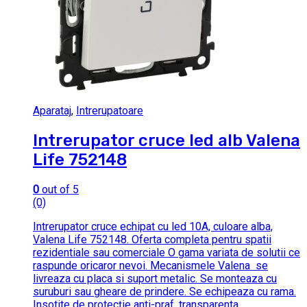
Aparataj
,
Intrerupatoare
Intrerupator cruce led alb Valena
Life 752148
0
out of 5
(0)
Intrerupator cruce echipat cu led 10A, culoare alba,
Valena Life 752148. Oferta completa pentru spatii
rezidentiale sau comerciale O gama variata de solutii ce
raspunde oricaror nevoi. Mecanismele Valena se
livreaza cu placa si suport metalic. Se monteaza cu
suruburi sau gheare de prindere. Se echipeaza cu rama.
Insotite de protecţie anti-praf, transparenta.