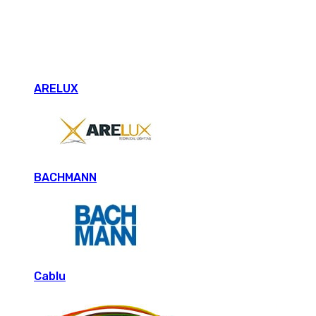
ARELUX
BACHMANN
Cablu