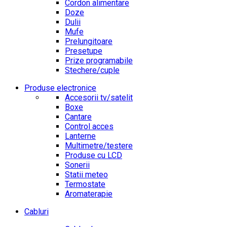
Cordon alimentare
Doze
Dulii
Mufe
Prelungitoare
Presetupe
Prize programabile
Stechere/cuple
Produse electronice
Accesorii tv/satelit
Boxe
Cantare
Control acces
Lanterne
Multimetre/testere
Produse cu LCD
Sonerii
Statii meteo
Termostate
Aromaterapie
Cabluri