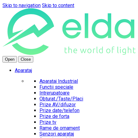
Skip to navigation
Skip to content
Open
Close
Aparataj
Aparataj Industrial
Functii speciale
Intrerupatoare
Obturat./Taste/Placi
Prize AV/difuzor
Prize date/telefon
Prize de forta
Prize tv
Rame de ornament
Senzori aparataj