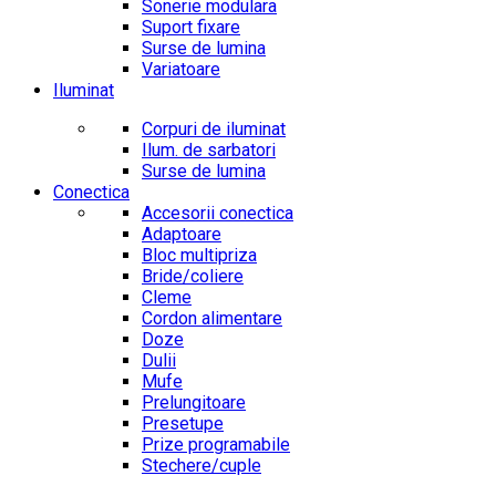
Sonerie modulara
Suport fixare
Surse de lumina
Variatoare
Iluminat
Corpuri de iluminat
Ilum. de sarbatori
Surse de lumina
Conectica
Accesorii conectica
Adaptoare
Bloc multipriza
Bride/coliere
Cleme
Cordon alimentare
Doze
Dulii
Mufe
Prelungitoare
Presetupe
Prize programabile
Stechere/cuple