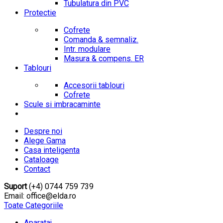
Tubulatura din PVC
Protectie
Cofrete
Comanda & semnaliz.
Intr. modulare
Masura & compens. ER
Tablouri
Accesorii tablouri
Cofrete
Scule si imbracaminte
Despre noi
Alege Gama
Casa inteligenta
Cataloage
Contact
Suport
(+4) 0744 759 739
Email: office@elda.ro
Toate Categoriile
Aparataj