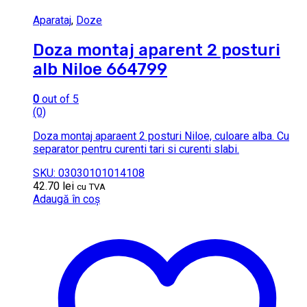
Aparataj
,
Doze
Doza montaj aparent 2 posturi
alb Niloe 664799
0
out of 5
(0)
Doza montaj aparaent 2 posturi Niloe, culoare alba. Cu
separator pentru curenti tari si curenti slabi.
SKU: 03030101014108
42.70
lei
cu TVA
Adaugă în coș