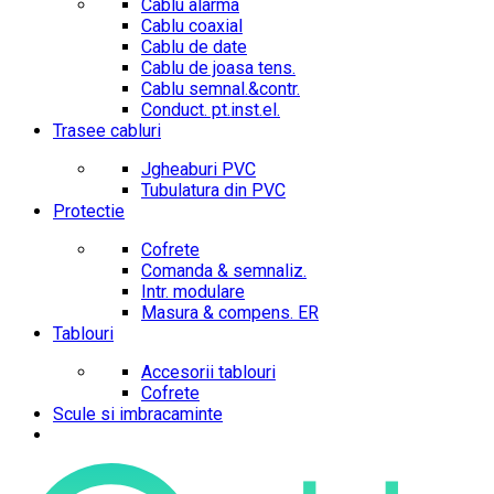
Cablu alarma
Cablu coaxial
Cablu de date
Cablu de joasa tens.
Cablu semnal.&contr.
Conduct. pt.inst.el.
Trasee cabluri
Jgheaburi PVC
Tubulatura din PVC
Protectie
Cofrete
Comanda & semnaliz.
Intr. modulare
Masura & compens. ER
Tablouri
Accesorii tablouri
Cofrete
Scule si imbracaminte