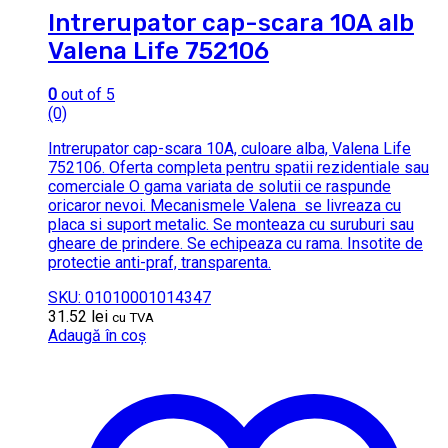
Intrerupator cap-scara 10A alb
Valena Life 752106
0
out of 5
(0)
Intrerupator cap-scara 10A, culoare alba, Valena Life
752106. Oferta completa pentru spatii rezidentiale sau
comerciale O gama variata de solutii ce raspunde
oricaror nevoi. Mecanismele Valena se livreaza cu
placa si suport metalic. Se monteaza cu suruburi sau
gheare de prindere. Se echipeaza cu rama. Insotite de
protectie anti-praf, transparenta.
SKU: 01010001014347
31.52
lei
cu TVA
Adaugă în coș