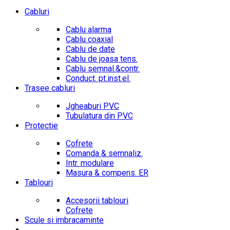
Cabluri
Cablu alarma
Cablu coaxial
Cablu de date
Cablu de joasa tens.
Cablu semnal.&contr.
Conduct. pt.inst.el.
Trasee cabluri
Jgheaburi PVC
Tubulatura din PVC
Protectie
Cofrete
Comanda & semnaliz.
Intr. modulare
Masura & compens. ER
Tablouri
Accesorii tablouri
Cofrete
Scule si imbracaminte