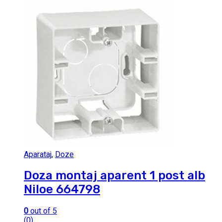
Aparataj
,
Doze
Doza montaj aparent 1 post alb
Niloe 664798
0
out of 5
(0)