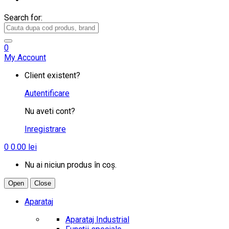
Search for:
0
My Account
Client existent?
Autentificare
Nu aveti cont?
Inregistrare
0
0.00
lei
Nu ai niciun produs în coș.
Open
Close
Aparataj
Aparataj Industrial