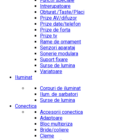
Functii speciale
Intrerupatoare
Obturat./Taste/Placi
Prize AV/difuzor
Prize date/telefon
Prize de forta
Prize tv
Rame de ornament
Senzori aparataj
Sonerie modulara
Suport fixare
Surse de lumina
Variatoare
Iluminat
Corpuri de iluminat
Ilum. de sarbatori
Surse de lumina
Conectica
Accesorii conectica
Adaptoare
Bloc multipriza
Bride/coliere
Cleme