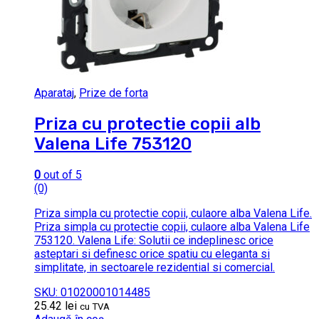
Aparataj
,
Prize de forta
Priza cu protectie copii alb
Valena Life 753120
0
out of 5
(0)
Priza simpla cu protectie copii, culaore alba Valena Life.
Priza simpla cu protectie copii, culaore alba Valena Life
753120. Valena Life: Solutii ce indeplinesc orice
asteptari si definesc orice spatiu cu eleganta si
simplitate, in sectoarele rezidential si comercial.
SKU: 01020001014485
25.42
lei
cu TVA