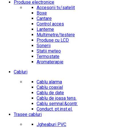
Produse electronice
Accesorii tv/satelit
Boxe
Cantare
Control acces
Lanterne
Multimetre/testere
Produse cu LCD
Sonerii
Statii meteo
Termostate
Aromaterapie
Cabluri
Cablu alarma
Cablu coaxial
Cablu de date
Cablu de joasa tens.
Cablu semnal.&contr.
Conduct. pt.inst.el.
Trasee cabluri
Jgheaburi PVC