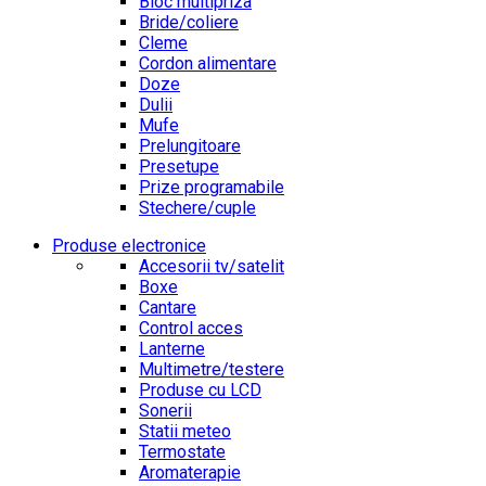
Bloc multipriza
Bride/coliere
Cleme
Cordon alimentare
Doze
Dulii
Mufe
Prelungitoare
Presetupe
Prize programabile
Stechere/cuple
Produse electronice
Accesorii tv/satelit
Boxe
Cantare
Control acces
Lanterne
Multimetre/testere
Produse cu LCD
Sonerii
Statii meteo
Termostate
Aromaterapie