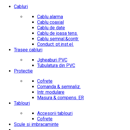
Cabluri
Cablu alarma
Cablu coaxial
Cablu de date
Cablu de joasa tens.
Cablu semnal.&contr.
Conduct. pt.inst.el.
Trasee cabluri
Jgheaburi PVC
Tubulatura din PVC
Protectie
Cofrete
Comanda & semnaliz.
Intr. modulare
Masura & compens. ER
Tablouri
Accesorii tablouri
Cofrete
Scule si imbracaminte