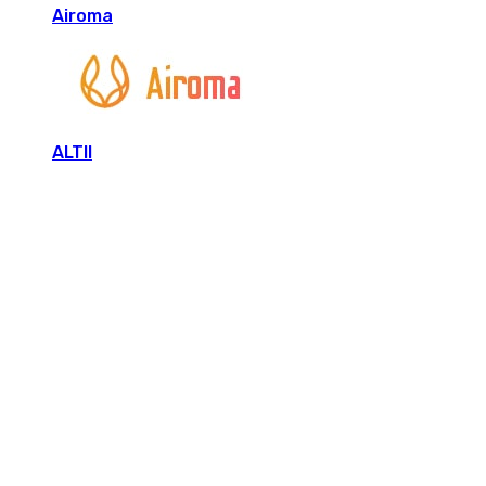
Airoma
ALTII