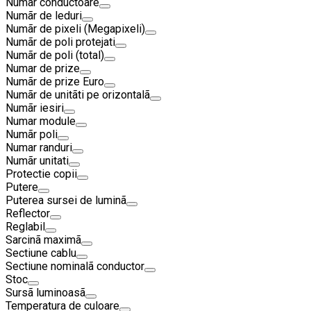
Numãr conductoare
Numãr de leduri
Numãr de pixeli (Megapixeli)
Numãr de poli protejati
Numãr de poli (total)
Numar de prize
Numãr de prize Euro
Numãr de unitãti pe orizontalã
Numãr iesiri
Numar module
Numãr poli
Numar randuri
Numãr unitati
Protectie copii
Putere
Puterea sursei de luminã
Reflector
Reglabil
Sarcinã maximã
Sectiune cablu
Sectiune nominalã conductor
Stoc
Sursã luminoasã
Temperatura de culoare