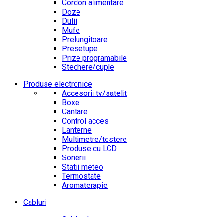
Cordon alimentare
Doze
Dulii
Mufe
Prelungitoare
Presetupe
Prize programabile
Stechere/cuple
Produse electronice
Accesorii tv/satelit
Boxe
Cantare
Control acces
Lanterne
Multimetre/testere
Produse cu LCD
Sonerii
Statii meteo
Termostate
Aromaterapie
Cabluri