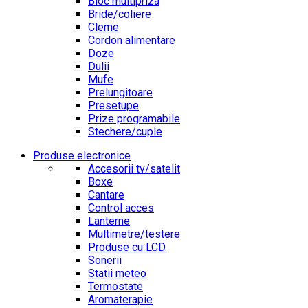
Bloc multipriza
Bride/coliere
Cleme
Cordon alimentare
Doze
Dulii
Mufe
Prelungitoare
Presetupe
Prize programabile
Stechere/cuple
Produse electronice
Accesorii tv/satelit
Boxe
Cantare
Control acces
Lanterne
Multimetre/testere
Produse cu LCD
Sonerii
Statii meteo
Termostate
Aromaterapie