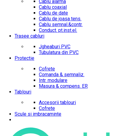
Cablu alarma
Cablu coaxial
Cablu de date
Cablu de joasa tens.
Cablu semnal.&contr.
Conduct. pt.inst.el.
Trasee cabluri
Jgheaburi PVC
Tubulatura din PVC
Protectie
Cofrete
Comanda & semnaliz.
Intr. modulare
Masura & compens. ER
Tablouri
Accesorii tablouri
Cofrete
Scule si imbracaminte