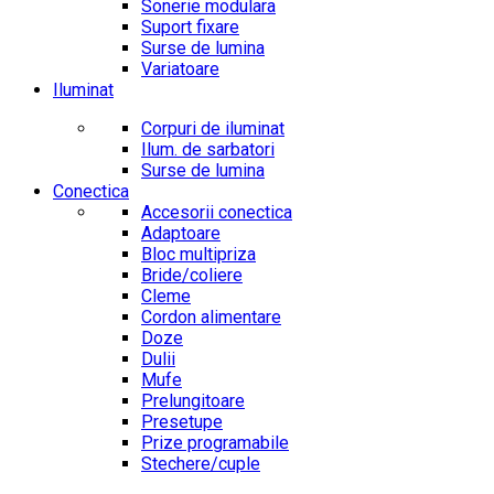
Sonerie modulara
Suport fixare
Surse de lumina
Variatoare
Iluminat
Corpuri de iluminat
Ilum. de sarbatori
Surse de lumina
Conectica
Accesorii conectica
Adaptoare
Bloc multipriza
Bride/coliere
Cleme
Cordon alimentare
Doze
Dulii
Mufe
Prelungitoare
Presetupe
Prize programabile
Stechere/cuple