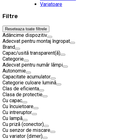
Variatoare
Filtre
Reseteaza toate filtrele
Adâncime dispozitiv
Adecvat pentru montaj îngropat
Brand
Capac/usitã transparent(ã)
Categorie
Adecvat pentru numãr lãmpi
Autonomie
Capacitate acumulator
Categorie culoare luminã
Clas de eficienta
Clasa de protectie
Cu capac
Cu încuietoare
Cu intreruptor
Cu lampã
Cu prizã (conector)
Cu senzor de miscare
Cu variator (dimer)