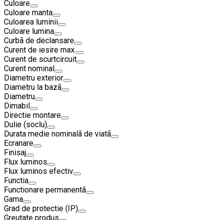
Culoare
Culoare manta
Culoarea luminii
Culoare lumina
Curbã de declansare
Curent de iesire max.
Curent de scurtcircuit
Curent nominal
Diametru exterior
Diametru la bazã
Diametru
Dimabil
Directie montare
Dulie (soclu)
Durata medie nominalã de viatã
Ecranare
Finisaj
Flux luminos
Flux luminos efectiv
Functia
Functionare permanentã
Gama
Grad de protectie (IP)
Greutate produs