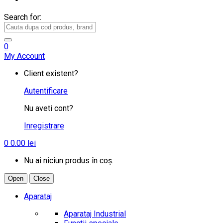
Search for:
0
My Account
Client existent?
Autentificare
Nu aveti cont?
Inregistrare
0
0.00
lei
Nu ai niciun produs în coș.
Open
Close
Aparataj
Aparataj Industrial