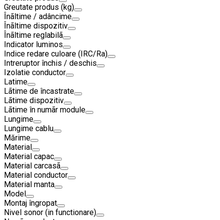
Greutate produs (kg)
Înãltime / adâncime
Înãltime dispozitiv
Înãltime reglabilã
Indicator luminos
Indice redare culoare (IRC/Ra)
Intreruptor închis / deschis
Izolatie conductor
Latime
Lãtime de încastrate
Lãtime dispozitiv
Lãtime în numãr module
Lungime
Lungime cablu
Mărime
Material
Material capac
Material carcasã
Material conductor
Material manta
Model
Montaj îngropat
Nivel sonor (in functionare)