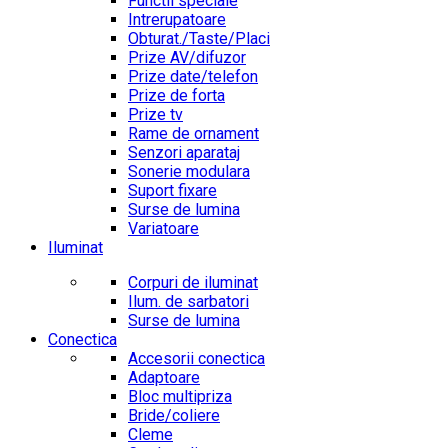
Functii speciale
Intrerupatoare
Obturat./Taste/Placi
Prize AV/difuzor
Prize date/telefon
Prize de forta
Prize tv
Rame de ornament
Senzori aparataj
Sonerie modulara
Suport fixare
Surse de lumina
Variatoare
Iluminat
Corpuri de iluminat
Ilum. de sarbatori
Surse de lumina
Conectica
Accesorii conectica
Adaptoare
Bloc multipriza
Bride/coliere
Cleme