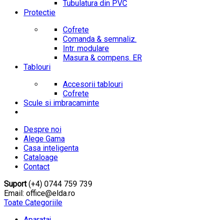
Tubulatura din PVC
Protectie
Cofrete
Comanda & semnaliz.
Intr. modulare
Masura & compens. ER
Tablouri
Accesorii tablouri
Cofrete
Scule si imbracaminte
Despre noi
Alege Gama
Casa inteligenta
Cataloage
Contact
Suport
(+4) 0744 759 739
Email: office@elda.ro
Toate Categoriile
Aparataj