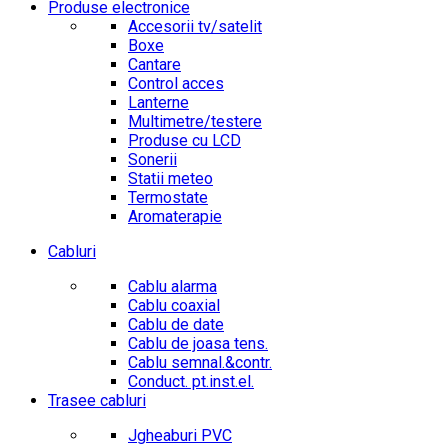
Produse electronice
Accesorii tv/satelit
Boxe
Cantare
Control acces
Lanterne
Multimetre/testere
Produse cu LCD
Sonerii
Statii meteo
Termostate
Aromaterapie
Cabluri
Cablu alarma
Cablu coaxial
Cablu de date
Cablu de joasa tens.
Cablu semnal.&contr.
Conduct. pt.inst.el.
Trasee cabluri
Jgheaburi PVC