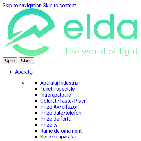
Skip to navigation
Skip to content
Open
Close
Aparataj
Aparataj Industrial
Functii speciale
Intrerupatoare
Obturat./Taste/Placi
Prize AV/difuzor
Prize date/telefon
Prize de forta
Prize tv
Rame de ornament
Senzori aparataj