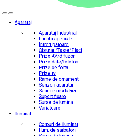
Aparataj
Aparataj Industrial
Functii speciale
Intrerupatoare
Obturat./Taste/Placi
Prize AV/difuzor
Prize date/telefon
Prize de forta
Prize tv
Rame de ornament
Senzori aparataj
Sonerie modulara
Suport fixare
Surse de lumina
Variatoare
Iluminat
Corpuri de iluminat
Ilum. de sarbatori
Surse de lumina