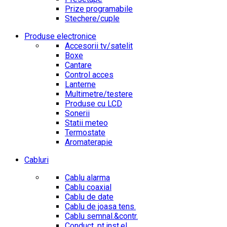
Prize programabile
Stechere/cuple
Produse electronice
Accesorii tv/satelit
Boxe
Cantare
Control acces
Lanterne
Multimetre/testere
Produse cu LCD
Sonerii
Statii meteo
Termostate
Aromaterapie
Cabluri
Cablu alarma
Cablu coaxial
Cablu de date
Cablu de joasa tens.
Cablu semnal.&contr.
Conduct. pt.inst.el.