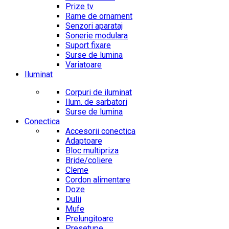
Prize tv
Rame de ornament
Senzori aparataj
Sonerie modulara
Suport fixare
Surse de lumina
Variatoare
Iluminat
Corpuri de iluminat
Ilum. de sarbatori
Surse de lumina
Conectica
Accesorii conectica
Adaptoare
Bloc multipriza
Bride/coliere
Cleme
Cordon alimentare
Doze
Dulii
Mufe
Prelungitoare
Presetupe