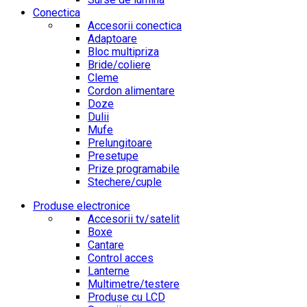
Conectica
Accesorii conectica
Adaptoare
Bloc multipriza
Bride/coliere
Cleme
Cordon alimentare
Doze
Dulii
Mufe
Prelungitoare
Presetupe
Prize programabile
Stechere/cuple
Produse electronice
Accesorii tv/satelit
Boxe
Cantare
Control acces
Lanterne
Multimetre/testere
Produse cu LCD