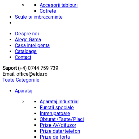
Accesorii tablouri
Cofrete
Scule si imbracaminte
Despre noi
Alege Gama
Casa inteligenta
Cataloage
Contact
Suport
(+4) 0744 759 739
Email: office@elda.ro
Toate Categoriile
Aparataj
Aparataj Industrial
Functii speciale
Intrerupatoare
Obturat./Taste/Placi
Prize AV/difuzor
Prize date/telefon
Prize de forta