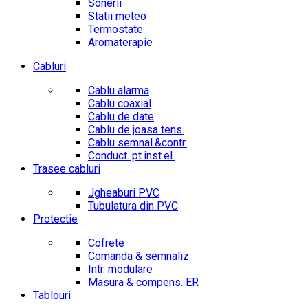
Sonerii
Statii meteo
Termostate
Aromaterapie
Cabluri
Cablu alarma
Cablu coaxial
Cablu de date
Cablu de joasa tens.
Cablu semnal.&contr.
Conduct. pt.inst.el.
Trasee cabluri
Jgheaburi PVC
Tubulatura din PVC
Protectie
Cofrete
Comanda & semnaliz.
Intr. modulare
Masura & compens. ER
Tablouri