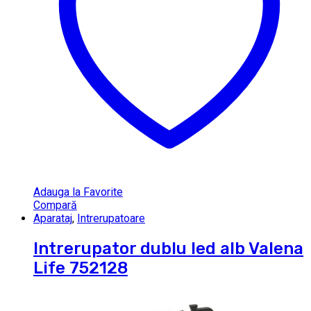
Adauga la Favorite
Compară
Aparataj
,
Intrerupatoare
Intrerupator dublu led alb Valena
Life 752128