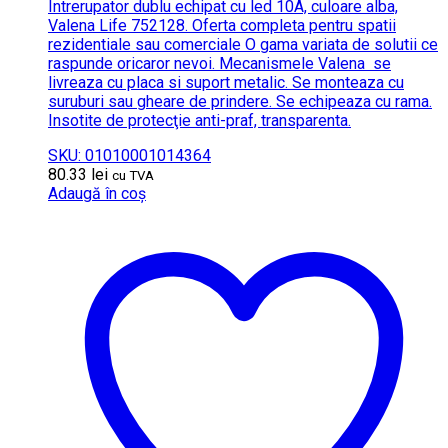
Intrerupator dublu echipat cu led 10A, culoare alba,
Valena Life 752128. Oferta completa pentru spatii
rezidentiale sau comerciale O gama variata de solutii ce
raspunde oricaror nevoi. Mecanismele Valena se
livreaza cu placa si suport metalic. Se monteaza cu
suruburi sau gheare de prindere. Se echipeaza cu rama.
Insotite de protecţie anti-praf, transparenta.
SKU: 01010001014364
80.33
lei
cu TVA
Adaugă în coș