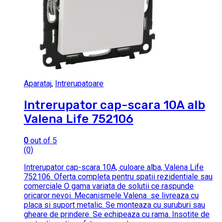
Aparataj
,
Intrerupatoare
Intrerupator cap-scara 10A alb
Valena Life 752106
0
out of 5
(0)
Intrerupator cap-scara 10A, culoare alba, Valena Life
752106. Oferta completa pentru spatii rezidentiale sau
comerciale O gama variata de solutii ce raspunde
oricaror nevoi. Mecanismele Valena se livreaza cu
placa si suport metalic. Se monteaza cu suruburi sau
gheare de prindere. Se echipeaza cu rama. Insotite de