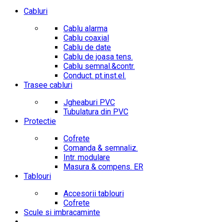
Cabluri
Cablu alarma
Cablu coaxial
Cablu de date
Cablu de joasa tens.
Cablu semnal.&contr.
Conduct. pt.inst.el.
Trasee cabluri
Jgheaburi PVC
Tubulatura din PVC
Protectie
Cofrete
Comanda & semnaliz.
Intr. modulare
Masura & compens. ER
Tablouri
Accesorii tablouri
Cofrete
Scule si imbracaminte