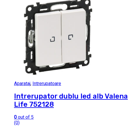
Aparataj
,
Intrerupatoare
Intrerupator dublu led alb Valena
Life 752128
0
out of 5
(0)