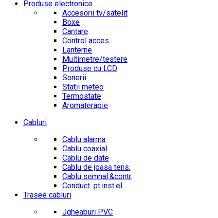
Produse electronice
Accesorii tv/satelit
Boxe
Cantare
Control acces
Lanterne
Multimetre/testere
Produse cu LCD
Sonerii
Statii meteo
Termostate
Aromaterapie
Cabluri
Cablu alarma
Cablu coaxial
Cablu de date
Cablu de joasa tens.
Cablu semnal.&contr.
Conduct. pt.inst.el.
Trasee cabluri
Jgheaburi PVC