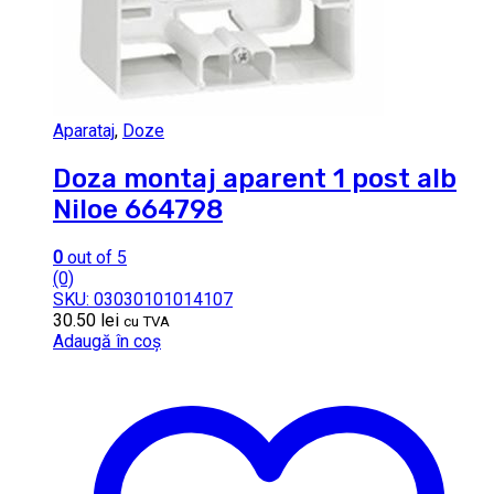
Aparataj
,
Doze
Doza montaj aparent 1 post alb
Niloe 664798
0
out of 5
(0)
SKU: 03030101014107
30.50
lei
cu TVA
Adaugă în coș