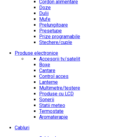
Cordon alimentare
Doze
Dulii
Mufe
Prelungitoare
Presetupe
Prize programabile
Stechere/cuple
Produse electronice
Accesorii tv/satelit
Boxe
Cantare
Control acces
Lanterne
Multimetre/testere
Produse cu LCD
Sonerii
Statii meteo
Termostate
Aromaterapie
Cabluri