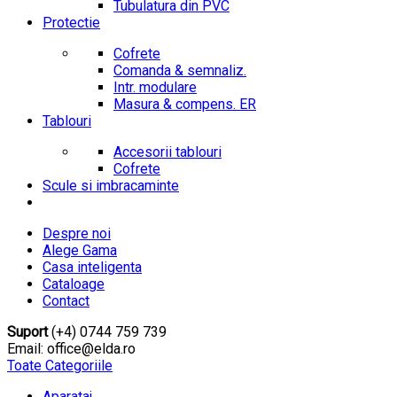
Tubulatura din PVC
Protectie
Cofrete
Comanda & semnaliz.
Intr. modulare
Masura & compens. ER
Tablouri
Accesorii tablouri
Cofrete
Scule si imbracaminte
Despre noi
Alege Gama
Casa inteligenta
Cataloage
Contact
Suport
(+4) 0744 759 739
Email: office@elda.ro
Toate Categoriile
Aparataj