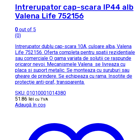
Intrerupator cap-scara IP44 alb
Valena Life 752156
0
out of 5
(0)
Intrerupator dublu cap-scara 10A, culoare alba, Valena
Life 752156. Oferta completa pentru spatii rezidentiale
sau comerciale O gama variata de solutii ce raspunde
oricaror nevoi. Mecanismele Valena se livreaza cu
placa si suport metalic. Se monteaza cu suruburi sau
gheare de prindere. Se echipeaza cu rama. Insotite de
protecţie anti-praf, transparenta.
SKU: 01010001014380
51.86
lei
cu TVA
Adaugă în coș