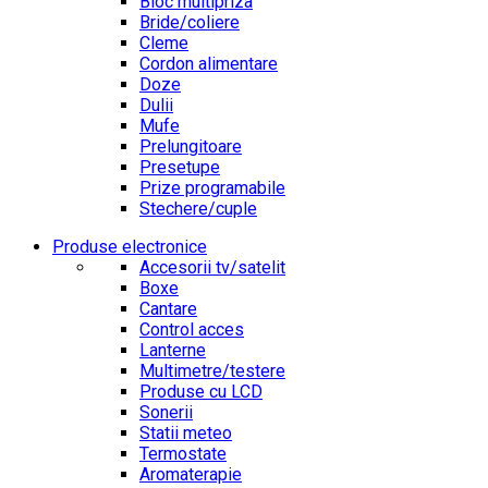
Bloc multipriza
Bride/coliere
Cleme
Cordon alimentare
Doze
Dulii
Mufe
Prelungitoare
Presetupe
Prize programabile
Stechere/cuple
Produse electronice
Accesorii tv/satelit
Boxe
Cantare
Control acces
Lanterne
Multimetre/testere
Produse cu LCD
Sonerii
Statii meteo
Termostate
Aromaterapie