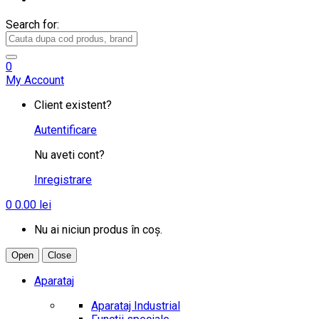
Search for:
0
My Account
Client existent?
Autentificare
Nu aveti cont?
Inregistrare
0
0.00
lei
Nu ai niciun produs în coș.
Open
Close
Aparataj
Aparataj Industrial