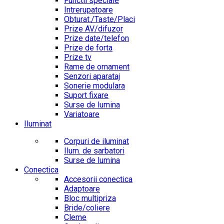
Functii speciale
Intrerupatoare
Obturat./Taste/Placi
Prize AV/difuzor
Prize date/telefon
Prize de forta
Prize tv
Rame de ornament
Senzori aparataj
Sonerie modulara
Suport fixare
Surse de lumina
Variatoare
Iluminat
Corpuri de iluminat
Ilum. de sarbatori
Surse de lumina
Conectica
Accesorii conectica
Adaptoare
Bloc multipriza
Bride/coliere
Cleme