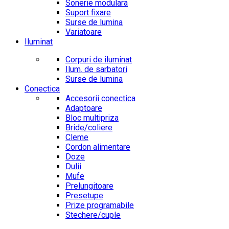
Sonerie modulara
Suport fixare
Surse de lumina
Variatoare
Iluminat
Corpuri de iluminat
Ilum. de sarbatori
Surse de lumina
Conectica
Accesorii conectica
Adaptoare
Bloc multipriza
Bride/coliere
Cleme
Cordon alimentare
Doze
Dulii
Mufe
Prelungitoare
Presetupe
Prize programabile
Stechere/cuple