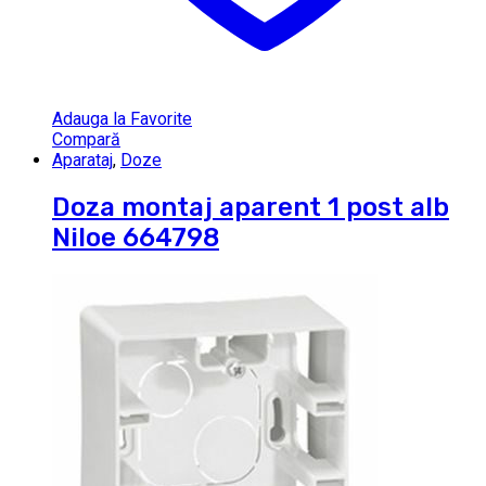
Adauga la Favorite
Compară
Aparataj
,
Doze
Doza montaj aparent 1 post alb
Niloe 664798