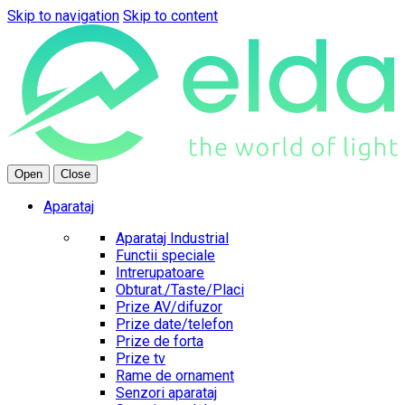
Skip to navigation
Skip to content
Open
Close
Aparataj
Aparataj Industrial
Functii speciale
Intrerupatoare
Obturat./Taste/Placi
Prize AV/difuzor
Prize date/telefon
Prize de forta
Prize tv
Rame de ornament
Senzori aparataj