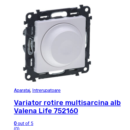
Aparataj
,
Intrerupatoare
Variator rotire multisarcina alb
Valena Life 752160
0
out of 5
(0)