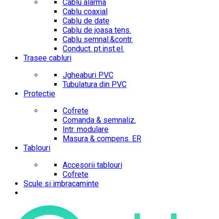
Cablu alarma
Cablu coaxial
Cablu de date
Cablu de joasa tens.
Cablu semnal.&contr.
Conduct. pt.inst.el.
Trasee cabluri
Jgheaburi PVC
Tubulatura din PVC
Protectie
Cofrete
Comanda & semnaliz.
Intr. modulare
Masura & compens. ER
Tablouri
Accesorii tablouri
Cofrete
Scule si imbracaminte