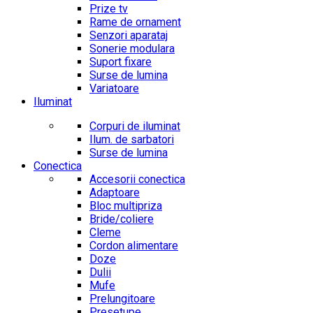
Prize tv
Rame de ornament
Senzori aparataj
Sonerie modulara
Suport fixare
Surse de lumina
Variatoare
Iluminat
Corpuri de iluminat
Ilum. de sarbatori
Surse de lumina
Conectica
Accesorii conectica
Adaptoare
Bloc multipriza
Bride/coliere
Cleme
Cordon alimentare
Doze
Dulii
Mufe
Prelungitoare
Presetupe