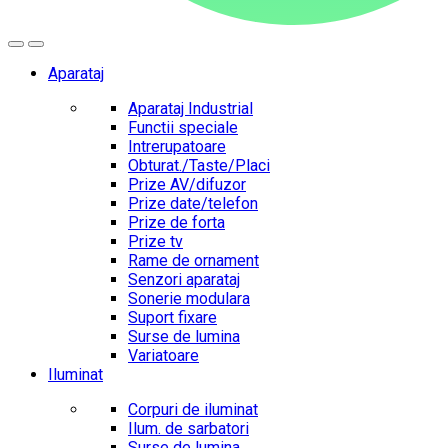
Aparataj
Aparataj Industrial
Functii speciale
Intrerupatoare
Obturat./Taste/Placi
Prize AV/difuzor
Prize date/telefon
Prize de forta
Prize tv
Rame de ornament
Senzori aparataj
Sonerie modulara
Suport fixare
Surse de lumina
Variatoare
Iluminat
Corpuri de iluminat
Ilum. de sarbatori
Surse de lumina