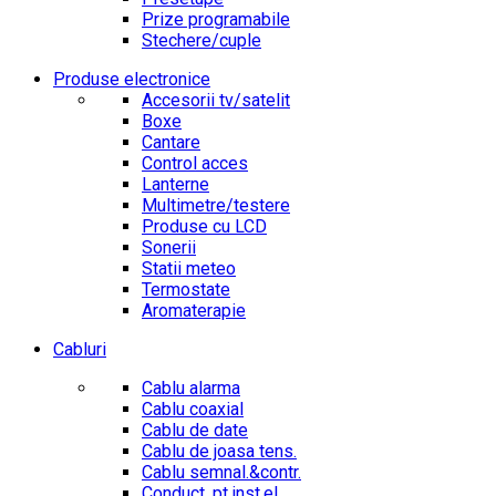
Prize programabile
Stechere/cuple
Produse electronice
Accesorii tv/satelit
Boxe
Cantare
Control acces
Lanterne
Multimetre/testere
Produse cu LCD
Sonerii
Statii meteo
Termostate
Aromaterapie
Cabluri
Cablu alarma
Cablu coaxial
Cablu de date
Cablu de joasa tens.
Cablu semnal.&contr.
Conduct. pt.inst.el.