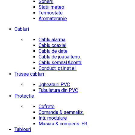
Sonerii
Statii meteo
Termostate
Aromaterapie
Cabluri
Cablu alarma
Cablu coaxial
Cablu de date
Cablu de joasa tens.
Cablu semnal.&contr.
Conduct. pt.inst.el.
Trasee cabluri
Jgheaburi PVC
Tubulatura din PVC
Protectie
Cofrete
Comanda & semnaliz.
Intr. modulare
Masura & compens. ER
Tablouri