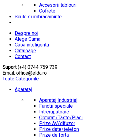
Accesorii tablouri
Cofrete
Scule si imbracaminte
Despre noi
Alege Gama
Casa inteligenta
Cataloage
Contact
Suport
(+4) 0744 759 739
Email: office@elda.ro
Toate Categoriile
Aparataj
Aparataj Industrial
Functii speciale
Intrerupatoare
Obturat./Taste/Placi
Prize AV/difuzor
Prize date/telefon
Prize de forta