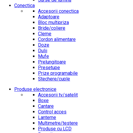
Conectica
Accesorii conectica
Adaptoare
Bloc multipriza
Bride/coliere
Cleme
Cordon alimentare
Doze
Dulii
Mufe
Prelungitoare
Presetupe
Prize programabile
Stechere/cuple
Produse electronice
Accesorii tv/satelit
Boxe
Cantare
Control acces
Lanterne
Multimetre/testere
Produse cu LCD