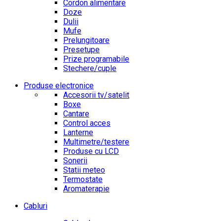
Cordon alimentare
Doze
Dulii
Mufe
Prelungitoare
Presetupe
Prize programabile
Stechere/cuple
Produse electronice
Accesorii tv/satelit
Boxe
Cantare
Control acces
Lanterne
Multimetre/testere
Produse cu LCD
Sonerii
Statii meteo
Termostate
Aromaterapie
Cabluri