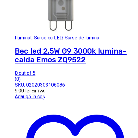
Iluminat
,
Surse cu LED
,
Surse de lumina
Bec led 2.5W G9 3000k lumina-
calda Emos ZQ9522
0
out of 5
(0)
SKU: 02020303106086
9.00
lei
cu TVA
Adaugă în coș