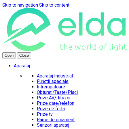
Skip to navigation
Skip to content
Open
Close
Aparataj
Aparataj Industrial
Functii speciale
Intrerupatoare
Obturat./Taste/Placi
Prize AV/difuzor
Prize date/telefon
Prize de forta
Prize tv
Rame de ornament
Senzori aparataj