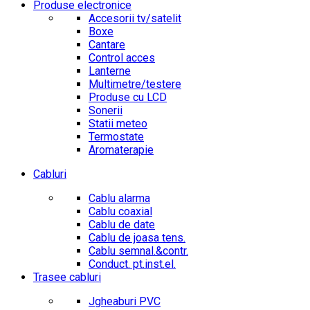
Produse electronice
Accesorii tv/satelit
Boxe
Cantare
Control acces
Lanterne
Multimetre/testere
Produse cu LCD
Sonerii
Statii meteo
Termostate
Aromaterapie
Cabluri
Cablu alarma
Cablu coaxial
Cablu de date
Cablu de joasa tens.
Cablu semnal.&contr.
Conduct. pt.inst.el.
Trasee cabluri
Jgheaburi PVC