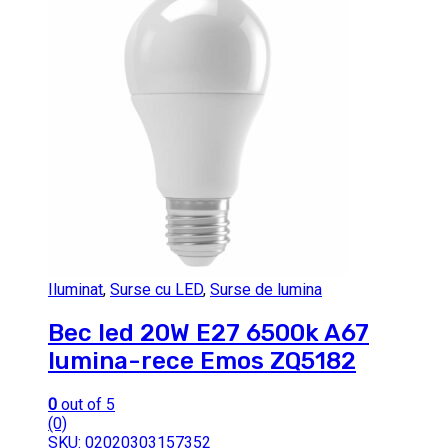
Iluminat
,
Surse cu LED
,
Surse de lumina
Bec led 20W E27 6500k A67
lumina-rece Emos ZQ5182
0
out of 5
(0)
SKU: 02020303157352