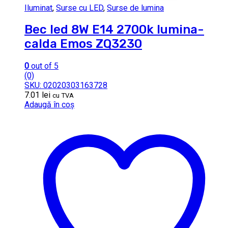
Iluminat
,
Surse cu LED
,
Surse de lumina
Bec led 8W E14 2700k lumina-
calda Emos ZQ3230
0
out of 5
(0)
SKU: 02020303163728
7.01
lei
cu TVA
Adaugă în coș