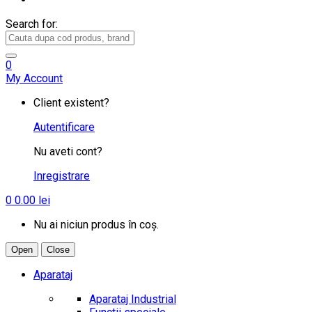
Search for:
0
My Account
Client existent?
Autentificare
Nu aveti cont?
Inregistrare
0
0.00
lei
Nu ai niciun produs în coș.
Open
Close
Aparataj
Aparataj Industrial