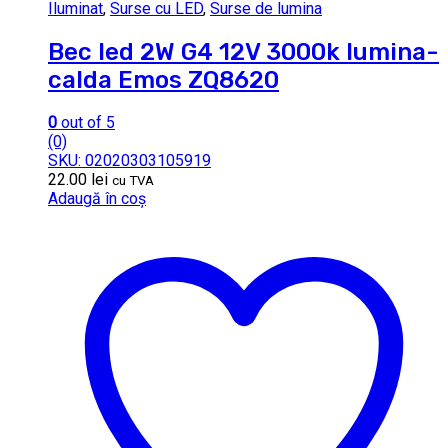
Iluminat
,
Surse cu LED
,
Surse de lumina
Bec led 2W G4 12V 3000k lumina-
calda Emos ZQ8620
0
out of 5
(0)
SKU: 02020303105919
22.00
lei
cu TVA
Adaugă în coș