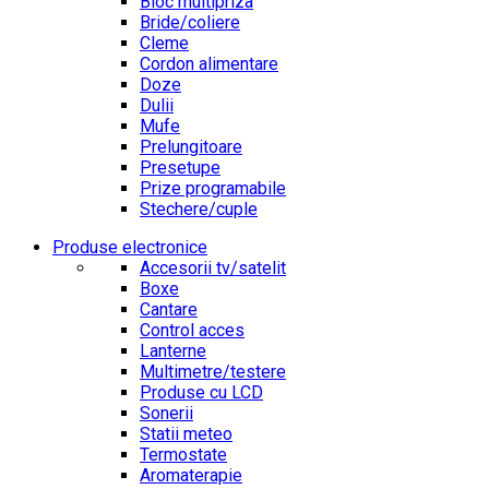
Bloc multipriza
Bride/coliere
Cleme
Cordon alimentare
Doze
Dulii
Mufe
Prelungitoare
Presetupe
Prize programabile
Stechere/cuple
Produse electronice
Accesorii tv/satelit
Boxe
Cantare
Control acces
Lanterne
Multimetre/testere
Produse cu LCD
Sonerii
Statii meteo
Termostate
Aromaterapie