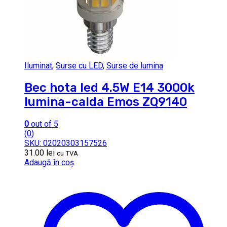
Iluminat
,
Surse cu LED
,
Surse de lumina
Bec hota led 4.5W E14 3000k
lumina-calda Emos ZQ9140
0
out of 5
(0)
SKU: 02020303157526
31.00
lei
cu TVA
Adaugă în coș