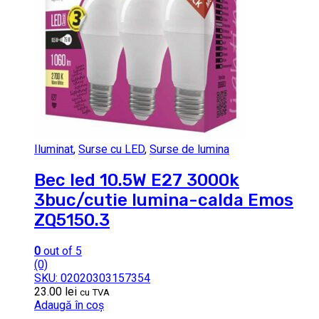
Iluminat
,
Surse cu LED
,
Surse de lumina
Bec led 10.5W E27 3000k
3buc/cutie lumina-calda Emos
ZQ5150.3
0
out of 5
(0)
SKU: 02020303157354
23.00
lei
cu TVA
Adaugă în coș