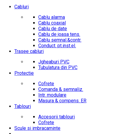
Cabluri
Cablu alarma
Cablu coaxial
Cablu de date
Cablu de joasa tens.
Cablu semnal.&contr.
Conduct. pt.inst.el.
Trasee cabluri
Jgheaburi PVC
Tubulatura din PVC
Protectie
Cofrete
Comanda & semnaliz.
Intr. modulare
Masura & compens. ER
Tablouri
Accesorii tablouri
Cofrete
Scule si imbracaminte