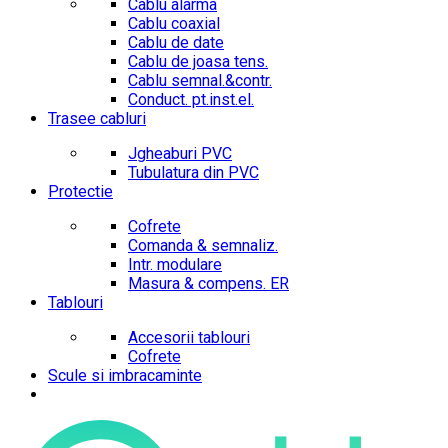
Cablu alarma
Cablu coaxial
Cablu de date
Cablu de joasa tens.
Cablu semnal.&contr.
Conduct. pt.inst.el.
Trasee cabluri
Jgheaburi PVC
Tubulatura din PVC
Protectie
Cofrete
Comanda & semnaliz.
Intr. modulare
Masura & compens. ER
Tablouri
Accesorii tablouri
Cofrete
Scule si imbracaminte