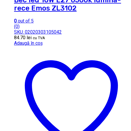
rece Emos ZL3102
0
out of 5
(0)
SKU: 02020303105042
84.70
lei
cu TVA
Adaugă în coș