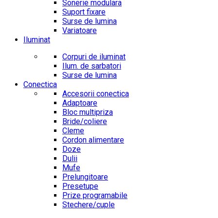
Sonerie modulara
Suport fixare
Surse de lumina
Variatoare
Iluminat
Corpuri de iluminat
Ilum. de sarbatori
Surse de lumina
Conectica
Accesorii conectica
Adaptoare
Bloc multipriza
Bride/coliere
Cleme
Cordon alimentare
Doze
Dulii
Mufe
Prelungitoare
Presetupe
Prize programabile
Stechere/cuple