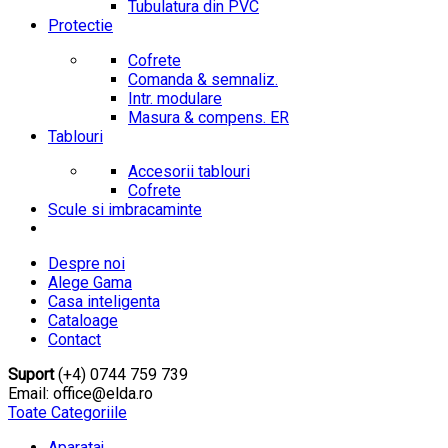
Tubulatura din PVC
Protectie
Cofrete
Comanda & semnaliz.
Intr. modulare
Masura & compens. ER
Tablouri
Accesorii tablouri
Cofrete
Scule si imbracaminte
Despre noi
Alege Gama
Casa inteligenta
Cataloage
Contact
Suport
(+4) 0744 759 739
Email: office@elda.ro
Toate Categoriile
Aparataj