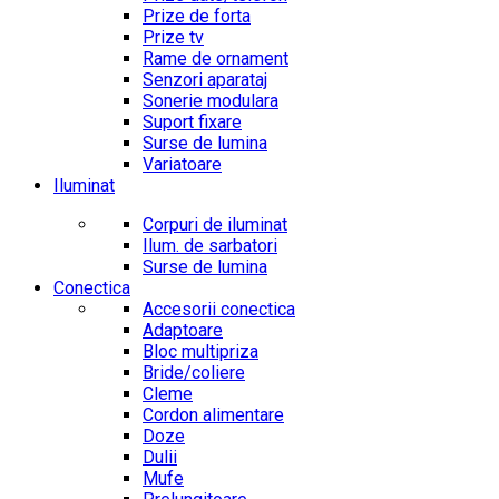
Prize de forta
Prize tv
Rame de ornament
Senzori aparataj
Sonerie modulara
Suport fixare
Surse de lumina
Variatoare
Iluminat
Corpuri de iluminat
Ilum. de sarbatori
Surse de lumina
Conectica
Accesorii conectica
Adaptoare
Bloc multipriza
Bride/coliere
Cleme
Cordon alimentare
Doze
Dulii
Mufe