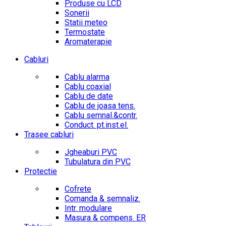
Produse cu LCD
Sonerii
Statii meteo
Termostate
Aromaterapie
Cabluri
Cablu alarma
Cablu coaxial
Cablu de date
Cablu de joasa tens.
Cablu semnal.&contr.
Conduct. pt.inst.el.
Trasee cabluri
Jgheaburi PVC
Tubulatura din PVC
Protectie
Cofrete
Comanda & semnaliz.
Intr. modulare
Masura & compens. ER