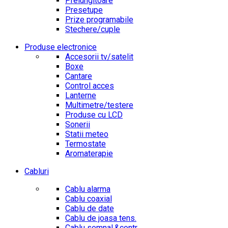
Prelungitoare
Presetupe
Prize programabile
Stechere/cuple
Produse electronice
Accesorii tv/satelit
Boxe
Cantare
Control acces
Lanterne
Multimetre/testere
Produse cu LCD
Sonerii
Statii meteo
Termostate
Aromaterapie
Cabluri
Cablu alarma
Cablu coaxial
Cablu de date
Cablu de joasa tens.
Cablu semnal.&contr.