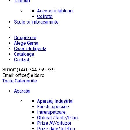
Tablouri
Accesorii tablouri
Cofrete
Scule si imbracaminte
Despre noi
Alege Gama
Casa inteligenta
Cataloage
Contact
Suport
(+4) 0744 759 739
Email: office@elda.ro
Toate Categoriile
Aparataj
Aparataj Industrial
Functii speciale
Intrerupatoare
Obturat./Taste/Placi
Prize AV/difuzor
Prize date/telefon