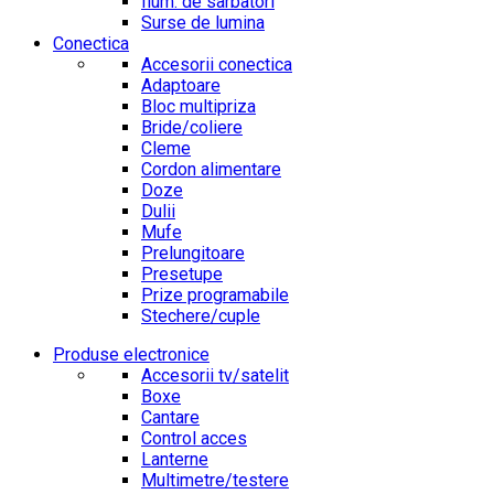
Ilum. de sarbatori
Surse de lumina
Conectica
Accesorii conectica
Adaptoare
Bloc multipriza
Bride/coliere
Cleme
Cordon alimentare
Doze
Dulii
Mufe
Prelungitoare
Presetupe
Prize programabile
Stechere/cuple
Produse electronice
Accesorii tv/satelit
Boxe
Cantare
Control acces
Lanterne
Multimetre/testere