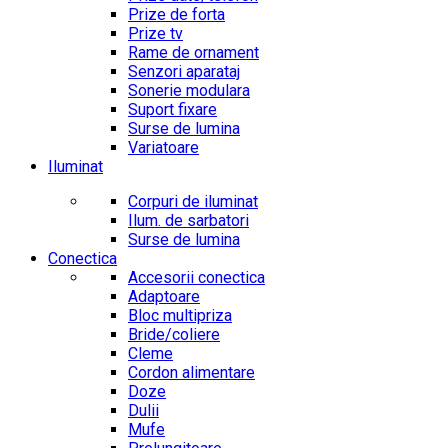
Prize de forta
Prize tv
Rame de ornament
Senzori aparataj
Sonerie modulara
Suport fixare
Surse de lumina
Variatoare
Iluminat
Corpuri de iluminat
Ilum. de sarbatori
Surse de lumina
Conectica
Accesorii conectica
Adaptoare
Bloc multipriza
Bride/coliere
Cleme
Cordon alimentare
Doze
Dulii
Mufe