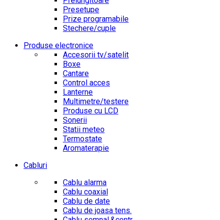
Prelungitoare
Presetupe
Prize programabile
Stechere/cuple
Produse electronice
Accesorii tv/satelit
Boxe
Cantare
Control acces
Lanterne
Multimetre/testere
Produse cu LCD
Sonerii
Statii meteo
Termostate
Aromaterapie
Cabluri
Cablu alarma
Cablu coaxial
Cablu de date
Cablu de joasa tens.
Cablu semnal.&contr.