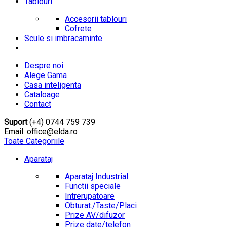
Tablouri
Accesorii tablouri
Cofrete
Scule si imbracaminte
Despre noi
Alege Gama
Casa inteligenta
Cataloage
Contact
Suport
(+4) 0744 759 739
Email: office@elda.ro
Toate Categoriile
Aparataj
Aparataj Industrial
Functii speciale
Intrerupatoare
Obturat./Taste/Placi
Prize AV/difuzor
Prize date/telefon