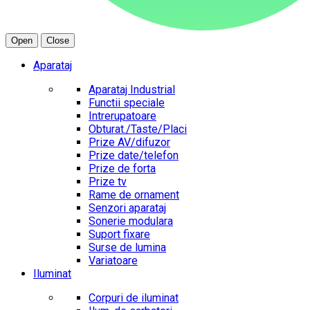
Open
Close
Aparataj
Aparataj Industrial
Functii speciale
Intrerupatoare
Obturat./Taste/Placi
Prize AV/difuzor
Prize date/telefon
Prize de forta
Prize tv
Rame de ornament
Senzori aparataj
Sonerie modulara
Suport fixare
Surse de lumina
Variatoare
Iluminat
Corpuri de iluminat