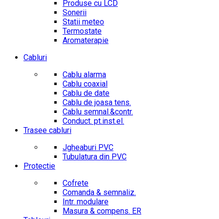
Produse cu LCD
Sonerii
Statii meteo
Termostate
Aromaterapie
Cabluri
Cablu alarma
Cablu coaxial
Cablu de date
Cablu de joasa tens.
Cablu semnal.&contr.
Conduct. pt.inst.el.
Trasee cabluri
Jgheaburi PVC
Tubulatura din PVC
Protectie
Cofrete
Comanda & semnaliz.
Intr. modulare
Masura & compens. ER