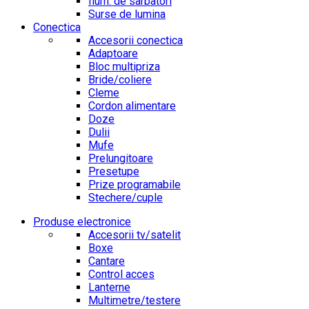
Ilum. de sarbatori
Surse de lumina
Conectica
Accesorii conectica
Adaptoare
Bloc multipriza
Bride/coliere
Cleme
Cordon alimentare
Doze
Dulii
Mufe
Prelungitoare
Presetupe
Prize programabile
Stechere/cuple
Produse electronice
Accesorii tv/satelit
Boxe
Cantare
Control acces
Lanterne
Multimetre/testere