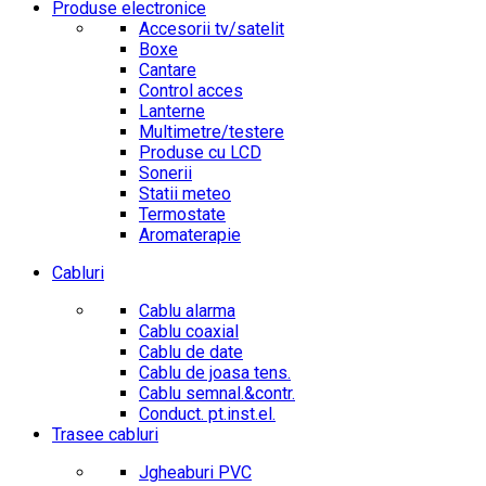
Produse electronice
Accesorii tv/satelit
Boxe
Cantare
Control acces
Lanterne
Multimetre/testere
Produse cu LCD
Sonerii
Statii meteo
Termostate
Aromaterapie
Cabluri
Cablu alarma
Cablu coaxial
Cablu de date
Cablu de joasa tens.
Cablu semnal.&contr.
Conduct. pt.inst.el.
Trasee cabluri
Jgheaburi PVC