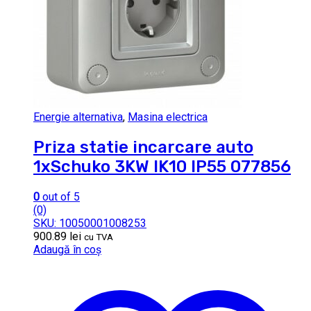
Energie alternativa
,
Masina electrica
Priza statie incarcare auto
1xSchuko 3KW IK10 IP55 077856
0
out of 5
(0)
SKU: 10050001008253
900.89
lei
cu TVA
Adaugă în coș