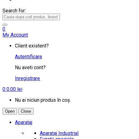
Search for:
0
My Account
Client existent?
Autentificare
Nu aveti cont?
Inregistrare
0
0.00
lei
Nu ai niciun produs în coș.
Open
Close
Aparataj
Aparataj Industrial