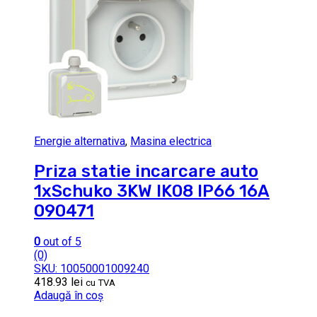
Energie alternativa
,
Masina electrica
Priza statie incarcare auto
1xSchuko 3KW IK08 IP66 16A
090471
0
out of 5
(0)
SKU: 10050001009240
418.93
lei
cu TVA
Adaugă în coș