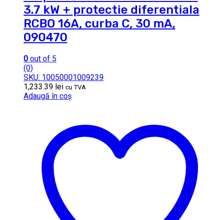
3.7 kW + protectie diferentiala
RCBO 16A, curba C, 30 mA,
090470
0
out of 5
(0)
SKU: 10050001009239
1,233.39
lei
cu TVA
Adaugă în coș