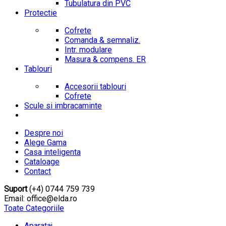
Tubulatura din PVC
Protectie
Cofrete
Comanda & semnaliz.
Intr. modulare
Masura & compens. ER
Tablouri
Accesorii tablouri
Cofrete
Scule si imbracaminte
Despre noi
Alege Gama
Casa inteligenta
Cataloage
Contact
Suport
(+4) 0744 759 739
Email: office@elda.ro
Toate Categoriile
Aparataj