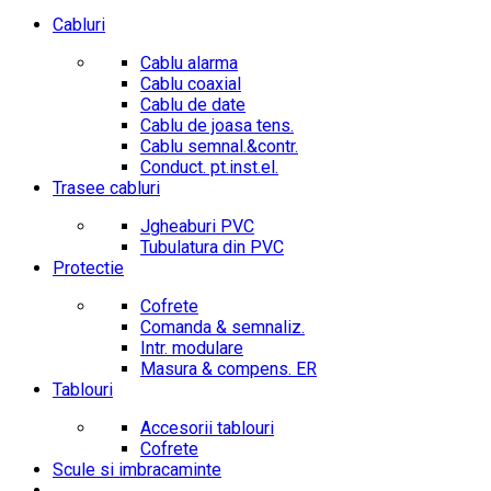
Cabluri
Cablu alarma
Cablu coaxial
Cablu de date
Cablu de joasa tens.
Cablu semnal.&contr.
Conduct. pt.inst.el.
Trasee cabluri
Jgheaburi PVC
Tubulatura din PVC
Protectie
Cofrete
Comanda & semnaliz.
Intr. modulare
Masura & compens. ER
Tablouri
Accesorii tablouri
Cofrete
Scule si imbracaminte