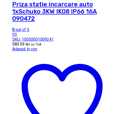
Priza statie incarcare auto
1xSchuko 3KW IK08 IP66 16A
090472
0
out of 5
(0)
SKU: 10050001009241
580.59
lei
cu TVA
Adaugă în coș