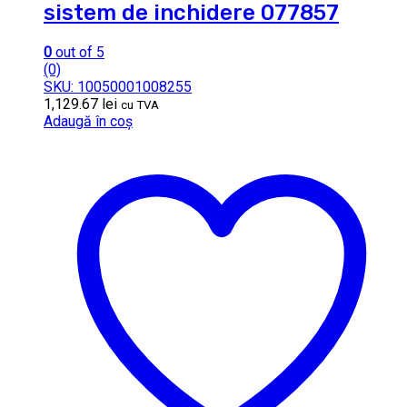
sistem de inchidere 077857
0
out of 5
(0)
SKU: 10050001008255
1,129.67
lei
cu TVA
Adaugă în coș