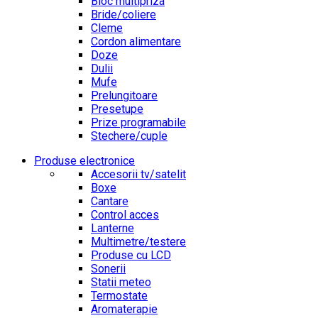
Bloc multipriza
Bride/coliere
Cleme
Cordon alimentare
Doze
Dulii
Mufe
Prelungitoare
Presetupe
Prize programabile
Stechere/cuple
Produse electronice
Accesorii tv/satelit
Boxe
Cantare
Control acces
Lanterne
Multimetre/testere
Produse cu LCD
Sonerii
Statii meteo
Termostate
Aromaterapie