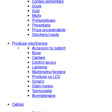
Cordon alimentare
Doze
Dulii
Mufe
Prelungitoare
Presetupe
Prize programabile
Stechere/cuple
Produse electronice
Accesorii tv/satelit
Boxe
Cantare
Control acces
Lanterne
Multimetre/testere
Produse cu LCD
Sonerii
Statii meteo
Termostate
Aromaterapie
Cabluri