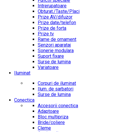
Functii speciale
Intrerupatoare
Obturat./Taste/Placi
Prize AV/difuzor
Prize date/telefon
Prize de forta
Prize tv
Rame de ornament
Senzori aparataj
Sonerie modulara
Suport fixare
Surse de lumina
Variatoare
Iluminat
Corpuri de iluminat
Ilum. de sarbatori
Surse de lumina
Conectica
Accesorii conectica
Adaptoare
Bloc multipriza
Bride/coliere
Cleme