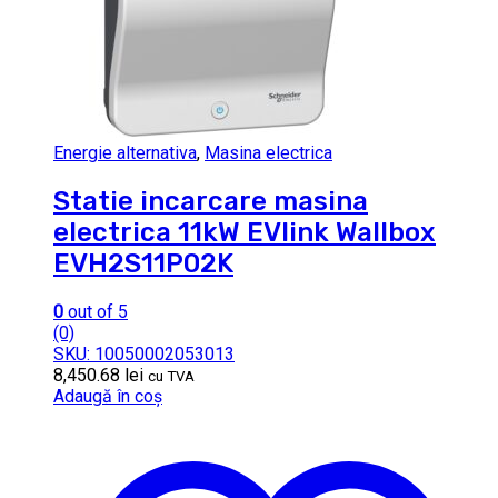
Energie alternativa
,
Masina electrica
Statie incarcare masina
electrica 11kW EVlink Wallbox
EVH2S11P02K
0
out of 5
(0)
SKU: 10050002053013
8,450.68
lei
cu TVA
Adaugă în coș