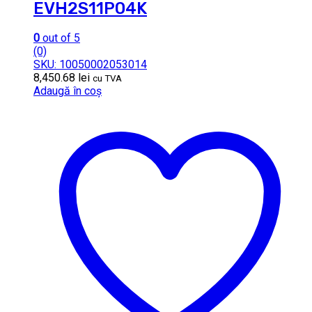
EVH2S11P04K
0
out of 5
(0)
SKU: 10050002053014
8,450.68
lei
cu TVA
Adaugă în coș