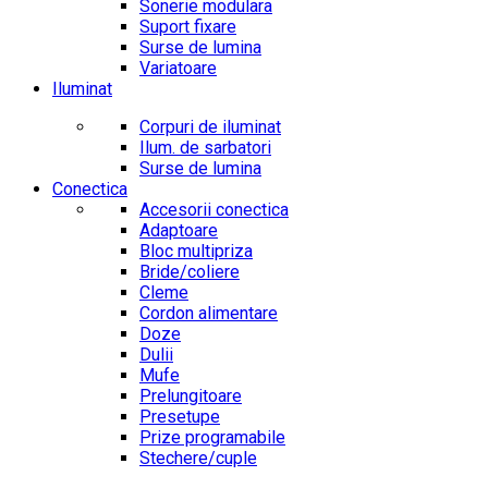
Sonerie modulara
Suport fixare
Surse de lumina
Variatoare
Iluminat
Corpuri de iluminat
Ilum. de sarbatori
Surse de lumina
Conectica
Accesorii conectica
Adaptoare
Bloc multipriza
Bride/coliere
Cleme
Cordon alimentare
Doze
Dulii
Mufe
Prelungitoare
Presetupe
Prize programabile
Stechere/cuple