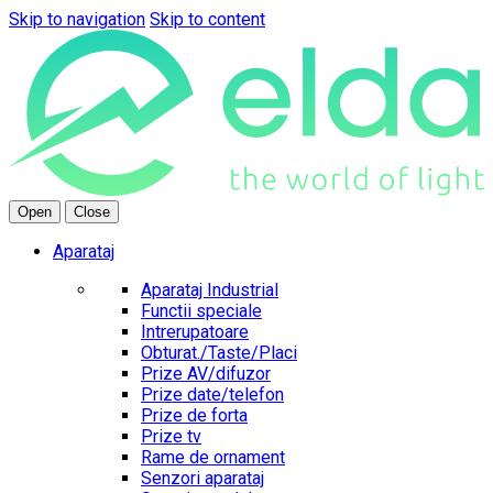
Skip to navigation
Skip to content
Open
Close
Aparataj
Aparataj Industrial
Functii speciale
Intrerupatoare
Obturat./Taste/Placi
Prize AV/difuzor
Prize date/telefon
Prize de forta
Prize tv
Rame de ornament
Senzori aparataj