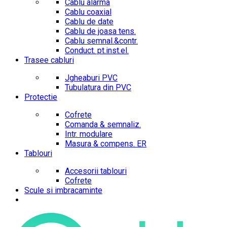
Cablu alarma
Cablu coaxial
Cablu de date
Cablu de joasa tens.
Cablu semnal.&contr.
Conduct. pt.inst.el.
Trasee cabluri
Jgheaburi PVC
Tubulatura din PVC
Protectie
Cofrete
Comanda & semnaliz.
Intr. modulare
Masura & compens. ER
Tablouri
Accesorii tablouri
Cofrete
Scule si imbracaminte