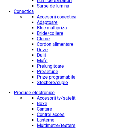
Ilum. de sarbatori
Surse de lumina
Conectica
Accesorii conectica
Adaptoare
Bloc multipriza
Bride/coliere
Cleme
Cordon alimentare
Doze
Dulii
Mufe
Prelungitoare
Presetupe
Prize programabile
Stechere/cuple
Produse electronice
Accesorii tv/satelit
Boxe
Cantare
Control acces
Lanterne
Multimetre/testere