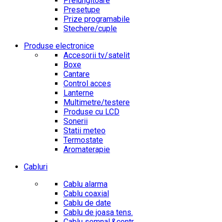
Prelungitoare
Presetupe
Prize programabile
Stechere/cuple
Produse electronice
Accesorii tv/satelit
Boxe
Cantare
Control acces
Lanterne
Multimetre/testere
Produse cu LCD
Sonerii
Statii meteo
Termostate
Aromaterapie
Cabluri
Cablu alarma
Cablu coaxial
Cablu de date
Cablu de joasa tens.
Cablu semnal.&contr.