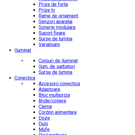
Prize de forta
Prize tv
Rame de ornament
Senzori aparataj
Sonerie modulara
Suport fixare
Surse de lumina
Variatoare
Iluminat
Corpuri de iluminat
Ilum. de sarbatori
Surse de lumina
Conectica
Accesorii conectica
Adaptoare
Bloc multipriza
Bride/coliere
Cleme
Cordon alimentare
Doze
Dulii
Mufe