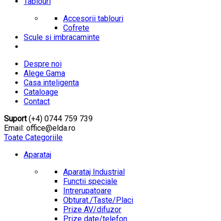
Tablouri
Accesorii tablouri
Cofrete
Scule si imbracaminte
Despre noi
Alege Gama
Casa inteligenta
Cataloage
Contact
Suport
(+4) 0744 759 739
Email: office@elda.ro
Toate Categoriile
Aparataj
Aparataj Industrial
Functii speciale
Intrerupatoare
Obturat./Taste/Placi
Prize AV/difuzor
Prize date/telefon