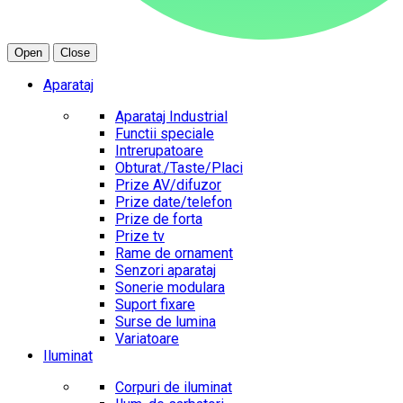
Open
Close
Aparataj
Aparataj Industrial
Functii speciale
Intrerupatoare
Obturat./Taste/Placi
Prize AV/difuzor
Prize date/telefon
Prize de forta
Prize tv
Rame de ornament
Senzori aparataj
Sonerie modulara
Suport fixare
Surse de lumina
Variatoare
Iluminat
Corpuri de iluminat