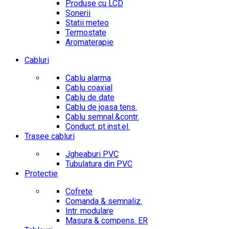
Produse cu LCD
Sonerii
Statii meteo
Termostate
Aromaterapie
Cabluri
Cablu alarma
Cablu coaxial
Cablu de date
Cablu de joasa tens.
Cablu semnal.&contr.
Conduct. pt.inst.el.
Trasee cabluri
Jgheaburi PVC
Tubulatura din PVC
Protectie
Cofrete
Comanda & semnaliz.
Intr. modulare
Masura & compens. ER