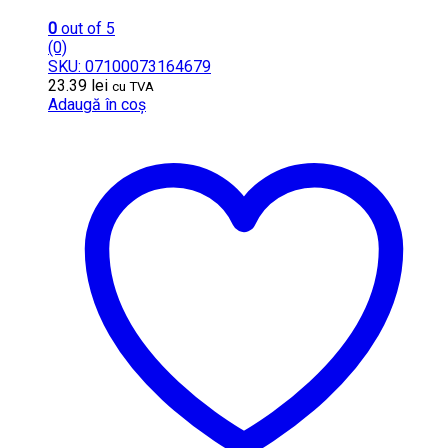
0
out of 5
(0)
SKU: 07100073164679
23.39
lei
cu TVA
Adaugă în coș