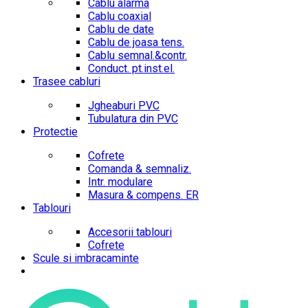
Cablu alarma
Cablu coaxial
Cablu de date
Cablu de joasa tens.
Cablu semnal.&contr.
Conduct. pt.inst.el.
Trasee cabluri
Jgheaburi PVC
Tubulatura din PVC
Protectie
Cofrete
Comanda & semnaliz.
Intr. modulare
Masura & compens. ER
Tablouri
Accesorii tablouri
Cofrete
Scule si imbracaminte