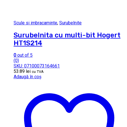
Scule si imbracaminte
,
Surubelnite
Surubelnita cu multi-bit Hogert
HT1S214
0
out of 5
(0)
SKU: 07100073164661
53.89
lei
cu TVA
Adaugă în coș