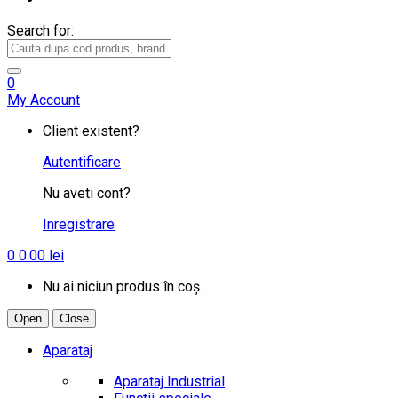
Search for:
0
My Account
Client existent?
Autentificare
Nu aveti cont?
Inregistrare
0
0.00
lei
Nu ai niciun produs în coș.
Open
Close
Aparataj
Aparataj Industrial