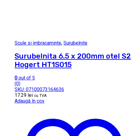
Scule si imbracaminte
,
Surubelnite
Surubelnita 6.5 x 200mm otel S2
Hogert HT1S015
0
out of 5
(0)
SKU: 07100073164636
17.29
lei
cu TVA
Adaugă în coș