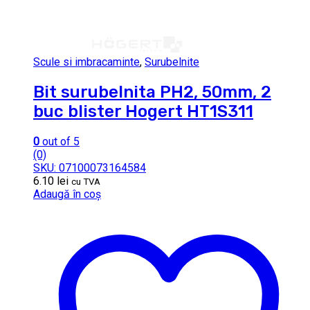
Scule si imbracaminte
,
Surubelnite
Bit surubelnita PH2, 50mm, 2
buc blister Hogert HT1S311
0
out of 5
(0)
SKU: 07100073164584
6.10
lei
cu TVA
Adaugă în coș