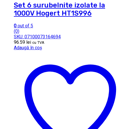
Set 6 surubelnite izolate la
1000V Hogert HT1S996
0
out of 5
(0)
SKU: 07100073164694
96.59
lei
cu TVA
Adaugă în coș