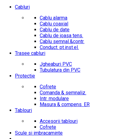
Cabluri
Cablu alarma
Cablu coaxial
Cablu de date
Cablu de joasa tens.
Cablu semnal.&contr.
Conduct. pt.inst.el.
Trasee cabluri
Jgheaburi PVC
Tubulatura din PVC
Protectie
Cofrete
Comanda & semnaliz.
Intr. modulare
Masura & compens. ER
Tablouri
Accesorii tablouri
Cofrete
Scule si imbracaminte