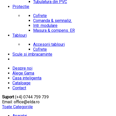
Tubulatura din PVC
Protectie
Cofrete
Comanda & semnaliz.
Intr. modulare
Masura & compens. ER
Tablouri
Accesorii tablouri
Cofrete
Scule si imbracaminte
Despre noi
Alege Gama
Casa inteligenta
Cataloage
Contact
Suport
(+4) 0744 759 739
Email: office@elda.ro
Toate Categoriile
Aparataj