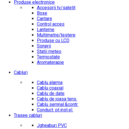
Produse electronice
Accesorii tv/satelit
Boxe
Cantare
Control acces
Lanterne
Multimetre/testere
Produse cu LCD
Sonerii
Statii meteo
Termostate
Aromaterapie
Cabluri
Cablu alarma
Cablu coaxial
Cablu de date
Cablu de joasa tens.
Cablu semnal.&contr.
Conduct. pt.inst.el.
Trasee cabluri
Jgheaburi PVC