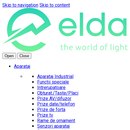
Skip to navigation
Skip to content
Open
Close
Aparataj
Aparataj Industrial
Functii speciale
Intrerupatoare
Obturat./Taste/Placi
Prize AV/difuzor
Prize date/telefon
Prize de forta
Prize tv
Rame de ornament
Senzori aparataj