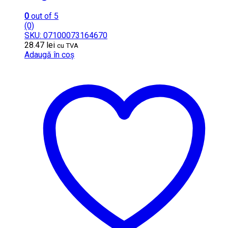
0
out of 5
(0)
SKU: 07100073164670
28.47
lei
cu TVA
Adaugă în coș