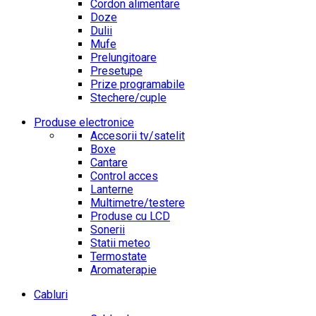
Cordon alimentare
Doze
Dulii
Mufe
Prelungitoare
Presetupe
Prize programabile
Stechere/cuple
Produse electronice
Accesorii tv/satelit
Boxe
Cantare
Control acces
Lanterne
Multimetre/testere
Produse cu LCD
Sonerii
Statii meteo
Termostate
Aromaterapie
Cabluri