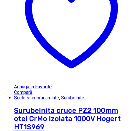
Adauga la Favorite
Compară
Scule si imbracaminte
,
Surubelnite
Surubelnita cruce PZ2 100mm
otel CrMo izolata 1000V Hogert
HT1S969