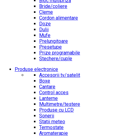
Bloc multipriza
Bride/coliere
Cleme
Cordon alimentare
Doze
Dulii
Mufe
Prelungitoare
Presetupe
Prize programabile
Stechere/cuple
Produse electronice
Accesorii tv/satelit
Boxe
Cantare
Control acces
Lanterne
Multimetre/testere
Produse cu LCD
Sonerii
Statii meteo
Termostate
Aromaterapie