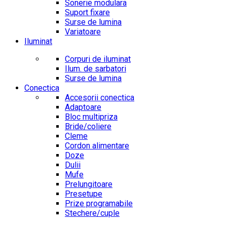
Sonerie modulara
Suport fixare
Surse de lumina
Variatoare
Iluminat
Corpuri de iluminat
Ilum. de sarbatori
Surse de lumina
Conectica
Accesorii conectica
Adaptoare
Bloc multipriza
Bride/coliere
Cleme
Cordon alimentare
Doze
Dulii
Mufe
Prelungitoare
Presetupe
Prize programabile
Stechere/cuple