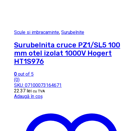
Scule si imbracaminte
,
Surubelnite
Surubelnita cruce PZ1/SL5 100
mm otel izolat 1000V Hogert
HT1S976
0
out of 5
(0)
SKU: 07100073164671
22.37
lei
cu TVA
Adaugă în coș