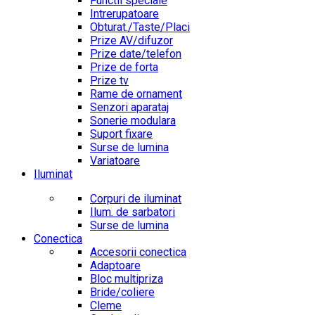
Functii speciale
Intrerupatoare
Obturat./Taste/Placi
Prize AV/difuzor
Prize date/telefon
Prize de forta
Prize tv
Rame de ornament
Senzori aparataj
Sonerie modulara
Suport fixare
Surse de lumina
Variatoare
Iluminat
Corpuri de iluminat
Ilum. de sarbatori
Surse de lumina
Conectica
Accesorii conectica
Adaptoare
Bloc multipriza
Bride/coliere
Cleme