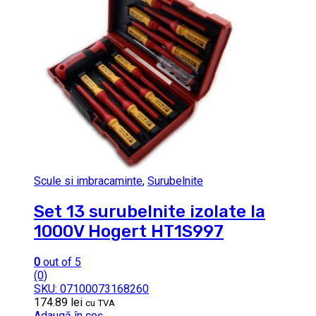
Scule si imbracaminte
,
Surubelnite
Set 13 surubelnite izolate la
1000V Hogert HT1S997
0
out of 5
(0)
SKU: 07100073168260
174.89
lei
cu TVA
Adaugă în coș