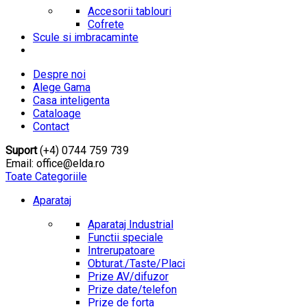
Accesorii tablouri
Cofrete
Scule si imbracaminte
Despre noi
Alege Gama
Casa inteligenta
Cataloage
Contact
Suport
(+4) 0744 759 739
Email: office@elda.ro
Toate Categoriile
Aparataj
Aparataj Industrial
Functii speciale
Intrerupatoare
Obturat./Taste/Placi
Prize AV/difuzor
Prize date/telefon
Prize de forta