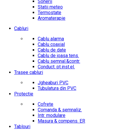
Sonerii
Statii meteo
Termostate
Aromaterapie
Cabluri
Cablu alarma
Cablu coaxial
Cablu de date
Cablu de joasa tens.
Cablu semnal.&contr.
Conduct. pt.inst.el.
Trasee cabluri
Jgheaburi PVC
Tubulatura din PVC
Protectie
Cofrete
Comanda & semnaliz.
Intr. modulare
Masura & compens. ER
Tablouri