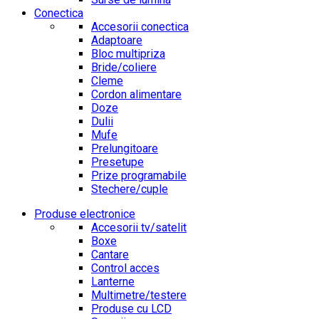
Conectica
Accesorii conectica
Adaptoare
Bloc multipriza
Bride/coliere
Cleme
Cordon alimentare
Doze
Dulii
Mufe
Prelungitoare
Presetupe
Prize programabile
Stechere/cuple
Produse electronice
Accesorii tv/satelit
Boxe
Cantare
Control acces
Lanterne
Multimetre/testere
Produse cu LCD