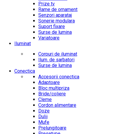
Prize tv
Rame de ornament
Senzori aparataj
Sonerie modulara
Suport fixare
Surse de lumina
Variatoare
Iluminat
Corpuri de iluminat
Ilum. de sarbatori
Surse de lumina
Conectica
Accesorii conectica
Adaptoare
Bloc multipriza
Bride/coliere
Cleme
Cordon alimentare
Doze
Dulii
Mufe
Prelungitoare
Presetupe