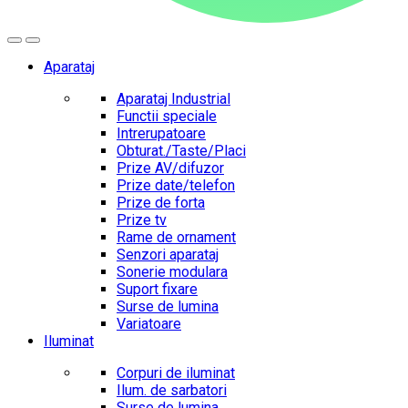
Aparataj
Aparataj Industrial
Functii speciale
Intrerupatoare
Obturat./Taste/Placi
Prize AV/difuzor
Prize date/telefon
Prize de forta
Prize tv
Rame de ornament
Senzori aparataj
Sonerie modulara
Suport fixare
Surse de lumina
Variatoare
Iluminat
Corpuri de iluminat
Ilum. de sarbatori
Surse de lumina