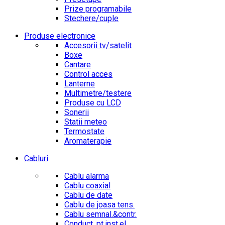
Prize programabile
Stechere/cuple
Produse electronice
Accesorii tv/satelit
Boxe
Cantare
Control acces
Lanterne
Multimetre/testere
Produse cu LCD
Sonerii
Statii meteo
Termostate
Aromaterapie
Cabluri
Cablu alarma
Cablu coaxial
Cablu de date
Cablu de joasa tens.
Cablu semnal.&contr.
Conduct. pt.inst.el.