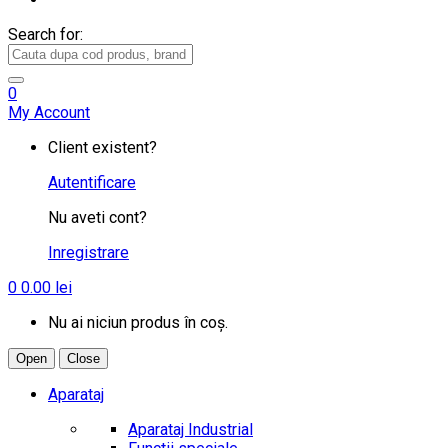
Search for:
0
My Account
Client existent?
Autentificare
Nu aveti cont?
Inregistrare
0
0.00
lei
Nu ai niciun produs în coș.
Open
Close
Aparataj
Aparataj Industrial