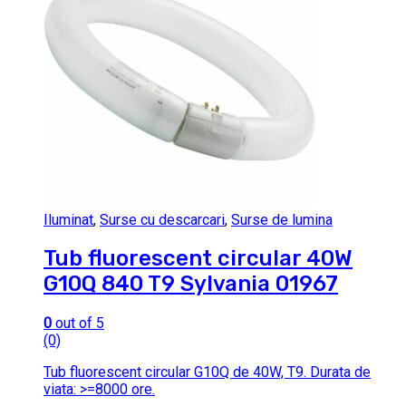
Iluminat
,
Surse cu descarcari
,
Surse de lumina
Tub fluorescent circular 40W
G10Q 840 T9 Sylvania 01967
0
out of 5
(0)
Tub fluorescent circular G10Q de 40W, T9. Durata de
viata: >=8000 ore.