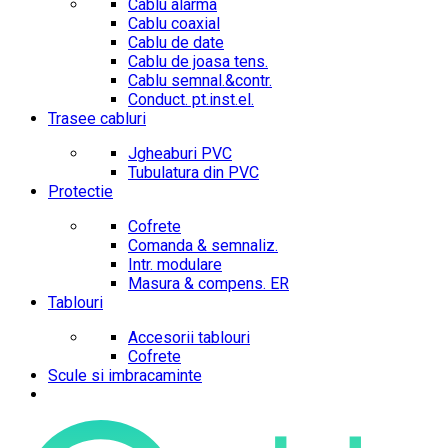
Cablu alarma
Cablu coaxial
Cablu de date
Cablu de joasa tens.
Cablu semnal.&contr.
Conduct. pt.inst.el.
Trasee cabluri
Jgheaburi PVC
Tubulatura din PVC
Protectie
Cofrete
Comanda & semnaliz.
Intr. modulare
Masura & compens. ER
Tablouri
Accesorii tablouri
Cofrete
Scule si imbracaminte