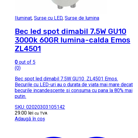
Iluminat
,
Surse cu LED
,
Surse de lumina
Bec led spot dimabil 7.5W GU10
3000k 60GR lumina-calda Emos
ZL4501
0
out of 5
(0)
Bec spot led dimabil 7.5W GU10 ZL4501 Emos.
Becurile cu LED-uri au o durata de viata mai mare decat
becurile incandescente si consuma cu pana la 80% mai
putin.
SKU: 02020303105142
29.00
lei
cu TVA
Adaugă în coș