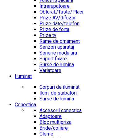
Functii speciale
Intrerupatoare
Obturat./Taste/Placi
Prize AV/difuzor
Prize date/telefon
Prize de forta
Prize tv
Rame de ornament
Senzori aparataj
Sonerie modulara
Suport fixare
Surse de lumina
Variatoare
Iluminat
Corpuri de iluminat
Ilum. de sarbatori
Surse de lumina
Conectica
Accesorii conectica
Adaptoare
Bloc multipriza
Bride/coliere
Cleme