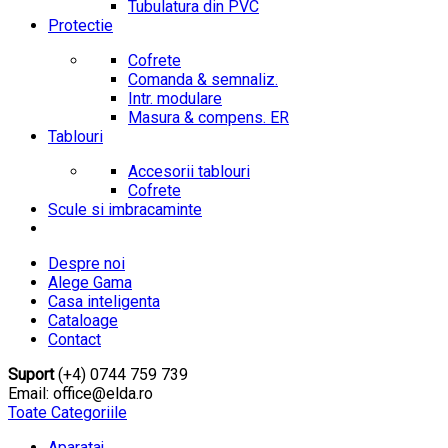
Tubulatura din PVC
Protectie
Cofrete
Comanda & semnaliz.
Intr. modulare
Masura & compens. ER
Tablouri
Accesorii tablouri
Cofrete
Scule si imbracaminte
Despre noi
Alege Gama
Casa inteligenta
Cataloage
Contact
Suport
(+4) 0744 759 739
Email: office@elda.ro
Toate Categoriile
Aparataj