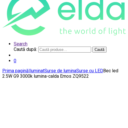
Search
Caută după:
Caută
0
Prima pagină
Iluminat
Surse de lumina
Surse cu LED
Bec led
2.5W G9 3000k lumina-calda Emos ZQ9522