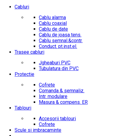
Cabluri
Cablu alarma
Cablu coaxial
Cablu de date
Cablu de joasa tens.
Cablu semnal.&contr.
Conduct. pt.inst.el.
Trasee cabluri
Jgheaburi PVC
Tubulatura din PVC
Protectie
Cofrete
Comanda & semnaliz.
Intr. modulare
Masura & compens. ER
Tablouri
Accesorii tablouri
Cofrete
Scule si imbracaminte