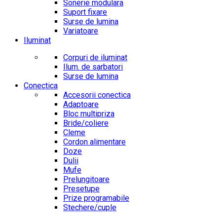
Sonerie modulara
Suport fixare
Surse de lumina
Variatoare
Iluminat
Corpuri de iluminat
Ilum. de sarbatori
Surse de lumina
Conectica
Accesorii conectica
Adaptoare
Bloc multipriza
Bride/coliere
Cleme
Cordon alimentare
Doze
Dulii
Mufe
Prelungitoare
Presetupe
Prize programabile
Stechere/cuple