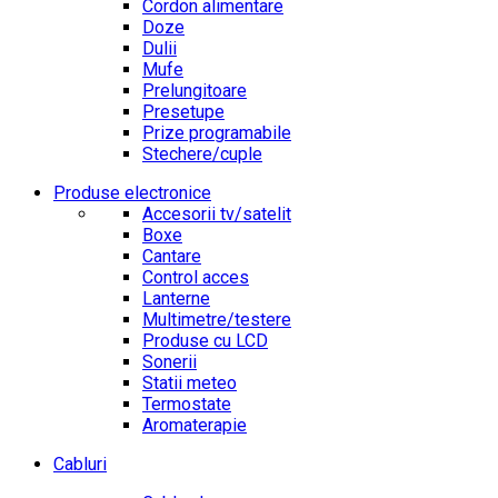
Cordon alimentare
Doze
Dulii
Mufe
Prelungitoare
Presetupe
Prize programabile
Stechere/cuple
Produse electronice
Accesorii tv/satelit
Boxe
Cantare
Control acces
Lanterne
Multimetre/testere
Produse cu LCD
Sonerii
Statii meteo
Termostate
Aromaterapie
Cabluri