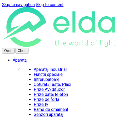
Skip to navigation
Skip to content
Open
Close
Aparataj
Aparataj Industrial
Functii speciale
Intrerupatoare
Obturat./Taste/Placi
Prize AV/difuzor
Prize date/telefon
Prize de forta
Prize tv
Rame de ornament
Senzori aparataj