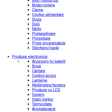
Bloc multipriza
Bride/coliere
Cleme
Cordon alimentare
Doze
Dulii
Mufe
Prelungitoare
Presetupe
Prize programabile
Stechere/cuple
Produse electronice
Accesorii tv/satelit
Boxe
Cantare
Control acces
Lanterne
Multimetre/testere
Produse cu LCD
Sonerii
Statii meteo
Termostate
Aromaterapie