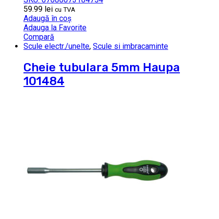
59.99
lei
cu TVA
Adaugă în coș
Adauga la Favorite
Compară
Scule electr./unelte
,
Scule si imbracaminte
Cheie tubulara 5mm Haupa
101484