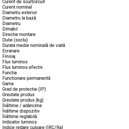
Curent de scurtcircuit
Curent nominal
Diametru exterior
Diametru la bazã
Diametru
Dimabil
Directie montare
Dulie (soclu)
Durata medie nominalã de viatã
Ecranare
Finisaj
Flux luminos
Flux luminos efectiv
Functia
Functionare permanentã
Gama
Grad de protectie (IP)
Greutate produs
Greutate produs (kg)
Înãltime / adâncime
Înãltime dispozitiv
Înãltime reglabilã
Indicator luminos
Indice redare culoare (IRC/Ra)