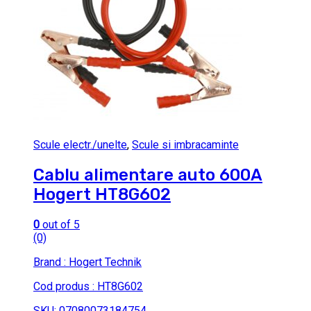
Scule electr./unelte
,
Scule si imbracaminte
Cablu alimentare auto 600A
Hogert HT8G602
0
out of 5
(0)
Brand : Hogert Technik
Cod produs : HT8G602
SKU: 07080073184754