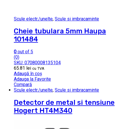
Scule electr./unelte
,
Scule si imbracaminte
Cheie tubulara 5mm Haupa
101484
0
out of 5
(0)
SKU: 07080008135104
65.81
lei
cu TVA
Adaugă în coș
Adauga la Favorite
Compară
Scule electr./unelte
,
Scule si imbracaminte
Detector de metal si tensiune
Hogert HT4M340