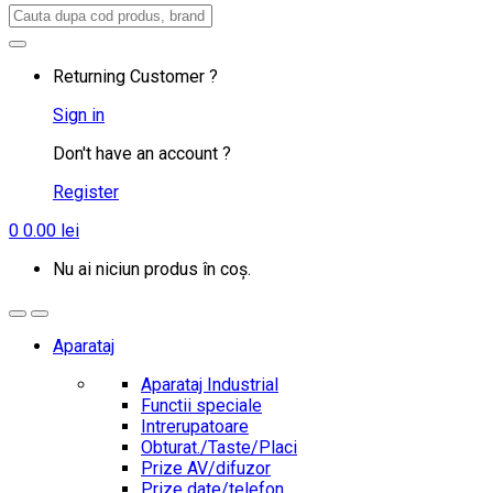
Search
for:
Returning Customer ?
Sign in
Don't have an account ?
Register
0
0.00
lei
Nu ai niciun produs în coș.
Aparataj
Aparataj Industrial
Functii speciale
Intrerupatoare
Obturat./Taste/Placi
Prize AV/difuzor
Prize date/telefon