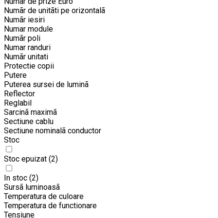
Numãr de prize Euro
Numãr de unitãti pe orizontalã
Numãr iesiri
Numar module
Numãr poli
Numar randuri
Numãr unitati
Protectie copii
Putere
Puterea sursei de luminã
Reflector
Reglabil
Sarcinã maximã
Sectiune cablu
Sectiune nominalã conductor
Stoc
Stoc epuizat
(2)
In stoc
(2)
Sursã luminoasã
Temperatura de culoare
Temperatura de functionare
Tensiune