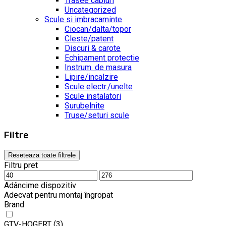
Trasee cabluri
Uncategorized
Scule si imbracaminte
Ciocan/dalta/topor
Cleste/patent
Discuri & carote
Echipament protectie
Instrum. de masura
Lipire/incalzire
Scule electr./unelte
Scule instalatori
Surubelnite
Truse/seturi scule
Filtre
Reseteaza toate filtrele
Filtru pret
Adâncime dispozitiv
Adecvat pentru montaj îngropat
Brand
GTV-HOGERT
(3)