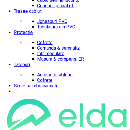
Cablu semnal.&contr.
Conduct. pt.inst.el.
Trasee cabluri
Jgheaburi PVC
Tubulatura din PVC
Protectie
Cofrete
Comanda & semnaliz.
Intr. modulare
Masura & compens. ER
Tablouri
Accesorii tablouri
Cofrete
Scule si imbracaminte