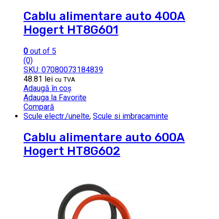
Cablu alimentare auto 400A
Hogert HT8G601
0
out of 5
(0)
SKU: 07080073184839
48.81
lei
cu TVA
Adaugă în coș
Adauga la Favorite
Compară
Scule electr./unelte
,
Scule si imbracaminte
Cablu alimentare auto 600A
Hogert HT8G602