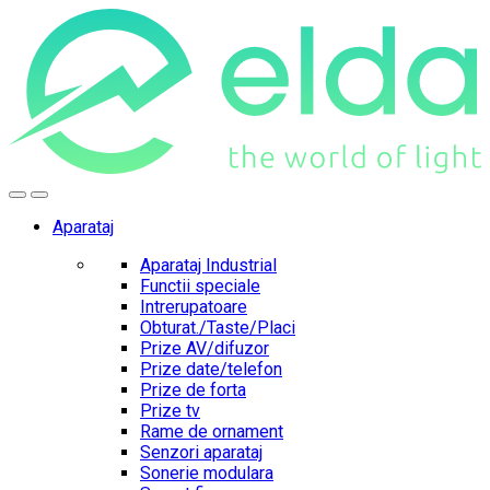
Skip
Skip
to
to
navigation
content
Aparataj
Aparataj Industrial
Functii speciale
Intrerupatoare
Obturat./Taste/Placi
Prize AV/difuzor
Prize date/telefon
Prize de forta
Prize tv
Rame de ornament
Senzori aparataj
Sonerie modulara