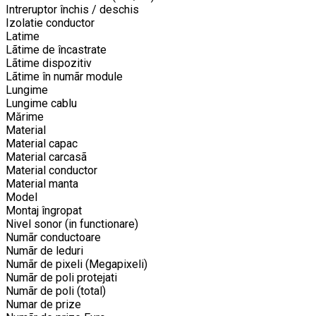
Intreruptor închis / deschis
Izolatie conductor
Latime
Lãtime de încastrate
Lãtime dispozitiv
Lãtime în numãr module
Lungime
Lungime cablu
Mărime
Material
Material capac
Material carcasã
Material conductor
Material manta
Model
Montaj îngropat
Nivel sonor (in functionare)
Numãr conductoare
Numãr de leduri
Numãr de pixeli (Megapixeli)
Numãr de poli protejati
Numãr de poli (total)
Numar de prize