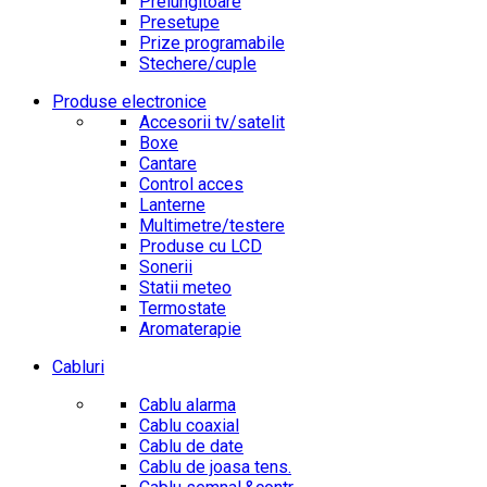
Prelungitoare
Presetupe
Prize programabile
Stechere/cuple
Produse electronice
Accesorii tv/satelit
Boxe
Cantare
Control acces
Lanterne
Multimetre/testere
Produse cu LCD
Sonerii
Statii meteo
Termostate
Aromaterapie
Cabluri
Cablu alarma
Cablu coaxial
Cablu de date
Cablu de joasa tens.