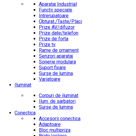
Aparataj Industrial
Functii speciale
Intrerupatoare
Obturat./Taste/Placi
Prize AV/difuzor
Prize date/telefon
Prize de forta
Prize tv
Rame de ornament
Senzori aparataj
Sonerie modulara
Suport fixare
Surse de lumina
Variatoare
Iluminat
Corpuri de iluminat
Ilum. de sarbatori
Surse de lumina
Conectica
Accesorii conectica
Adaptoare
Bloc multipriza
Bride/coliere