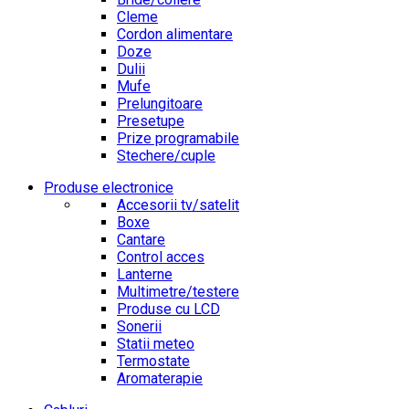
Cleme
Cordon alimentare
Doze
Dulii
Mufe
Prelungitoare
Presetupe
Prize programabile
Stechere/cuple
Produse electronice
Accesorii tv/satelit
Boxe
Cantare
Control acces
Lanterne
Multimetre/testere
Produse cu LCD
Sonerii
Statii meteo
Termostate
Aromaterapie