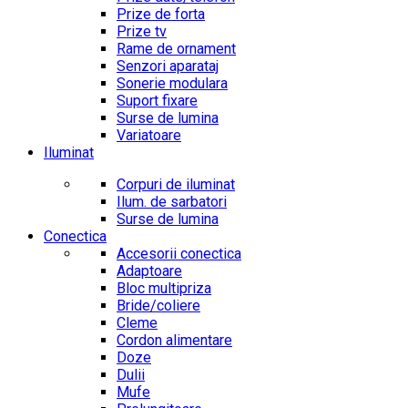
Prize de forta
Prize tv
Rame de ornament
Senzori aparataj
Sonerie modulara
Suport fixare
Surse de lumina
Variatoare
Iluminat
Corpuri de iluminat
Ilum. de sarbatori
Surse de lumina
Conectica
Accesorii conectica
Adaptoare
Bloc multipriza
Bride/coliere
Cleme
Cordon alimentare
Doze
Dulii
Mufe