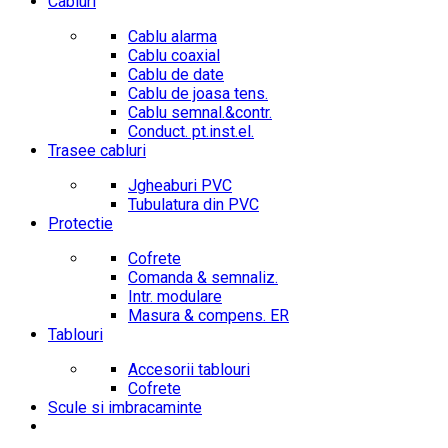
Cabluri
Cablu alarma
Cablu coaxial
Cablu de date
Cablu de joasa tens.
Cablu semnal.&contr.
Conduct. pt.inst.el.
Trasee cabluri
Jgheaburi PVC
Tubulatura din PVC
Protectie
Cofrete
Comanda & semnaliz.
Intr. modulare
Masura & compens. ER
Tablouri
Accesorii tablouri
Cofrete
Scule si imbracaminte