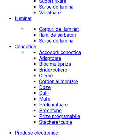
Suport fixare
Surse de lumina
Variatoare
Iluminat
Corpuri de iluminat
Ilum. de sarbatori
Surse de lumina
Conectica
Accesorii conectica
Adaptoare
Bloc multipriza
Bride/coliere
Cleme
Cordon alimentare
Doze
Dulii
Mufe
Prelungitoare
Presetupe
Prize programabile
Stechere/cuple
Produse electronice