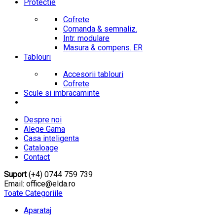
Protectie
Cofrete
Comanda & semnaliz.
Intr. modulare
Masura & compens. ER
Tablouri
Accesorii tablouri
Cofrete
Scule si imbracaminte
Despre noi
Alege Gama
Casa inteligenta
Cataloage
Contact
Suport
(+4) 0744 759 739
Email: office@elda.ro
Toate Categoriile
Aparataj