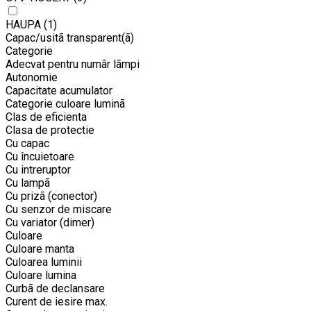
HAUPA
(1)
Capac/usitã transparent(ã)
Categorie
Adecvat pentru numãr lãmpi
Autonomie
Capacitate acumulator
Categorie culoare luminã
Clas de eficienta
Clasa de protectie
Cu capac
Cu încuietoare
Cu intreruptor
Cu lampã
Cu prizã (conector)
Cu senzor de miscare
Cu variator (dimer)
Culoare
Culoare manta
Culoarea luminii
Culoare lumina
Curbã de declansare
Curent de iesire max.