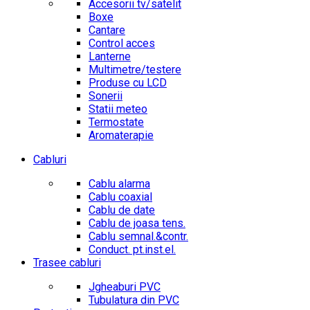
Accesorii tv/satelit
Boxe
Cantare
Control acces
Lanterne
Multimetre/testere
Produse cu LCD
Sonerii
Statii meteo
Termostate
Aromaterapie
Cabluri
Cablu alarma
Cablu coaxial
Cablu de date
Cablu de joasa tens.
Cablu semnal.&contr.
Conduct. pt.inst.el.
Trasee cabluri
Jgheaburi PVC
Tubulatura din PVC