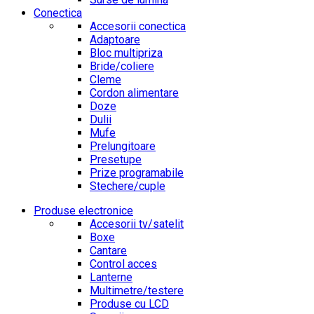
Conectica
Accesorii conectica
Adaptoare
Bloc multipriza
Bride/coliere
Cleme
Cordon alimentare
Doze
Dulii
Mufe
Prelungitoare
Presetupe
Prize programabile
Stechere/cuple
Produse electronice
Accesorii tv/satelit
Boxe
Cantare
Control acces
Lanterne
Multimetre/testere
Produse cu LCD