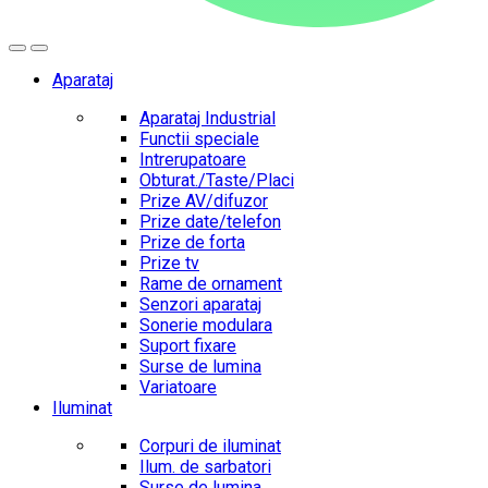
Aparataj
Aparataj Industrial
Functii speciale
Intrerupatoare
Obturat./Taste/Placi
Prize AV/difuzor
Prize date/telefon
Prize de forta
Prize tv
Rame de ornament
Senzori aparataj
Sonerie modulara
Suport fixare
Surse de lumina
Variatoare
Iluminat
Corpuri de iluminat
Ilum. de sarbatori
Surse de lumina