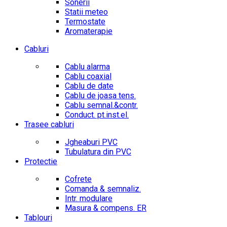
Sonerii
Statii meteo
Termostate
Aromaterapie
Cabluri
Cablu alarma
Cablu coaxial
Cablu de date
Cablu de joasa tens.
Cablu semnal.&contr.
Conduct. pt.inst.el.
Trasee cabluri
Jgheaburi PVC
Tubulatura din PVC
Protectie
Cofrete
Comanda & semnaliz.
Intr. modulare
Masura & compens. ER
Tablouri