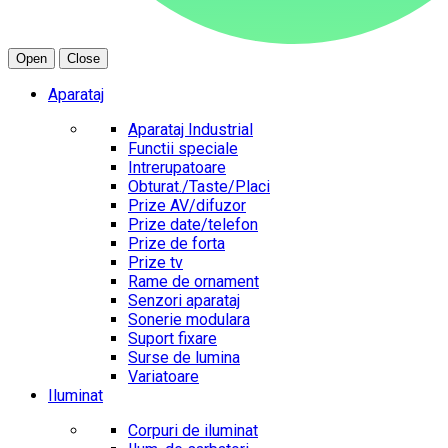
Open
Close
Aparataj
Aparataj Industrial
Functii speciale
Intrerupatoare
Obturat./Taste/Placi
Prize AV/difuzor
Prize date/telefon
Prize de forta
Prize tv
Rame de ornament
Senzori aparataj
Sonerie modulara
Suport fixare
Surse de lumina
Variatoare
Iluminat
Corpuri de iluminat