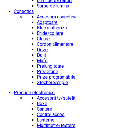
Ilum. de sarbatori
Surse de lumina
Conectica
Accesorii conectica
Adaptoare
Bloc multipriza
Bride/coliere
Cleme
Cordon alimentare
Doze
Dulii
Mufe
Prelungitoare
Presetupe
Prize programabile
Stechere/cuple
Produse electronice
Accesorii tv/satelit
Boxe
Cantare
Control acces
Lanterne
Multimetre/testere