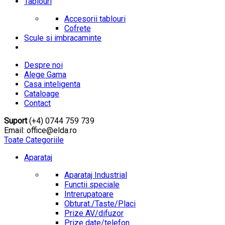
Tablouri
Accesorii tablouri
Cofrete
Scule si imbracaminte
Despre noi
Alege Gama
Casa inteligenta
Cataloage
Contact
Suport
(+4) 0744 759 739
Email: office@elda.ro
Toate Categoriile
Aparataj
Aparataj Industrial
Functii speciale
Intrerupatoare
Obturat./Taste/Placi
Prize AV/difuzor
Prize date/telefon