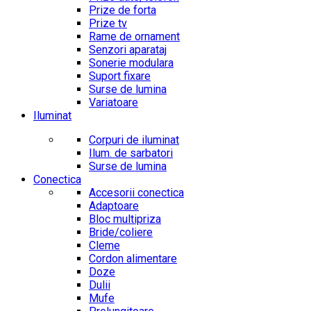
Prize de forta
Prize tv
Rame de ornament
Senzori aparataj
Sonerie modulara
Suport fixare
Surse de lumina
Variatoare
Iluminat
Corpuri de iluminat
Ilum. de sarbatori
Surse de lumina
Conectica
Accesorii conectica
Adaptoare
Bloc multipriza
Bride/coliere
Cleme
Cordon alimentare
Doze
Dulii
Mufe