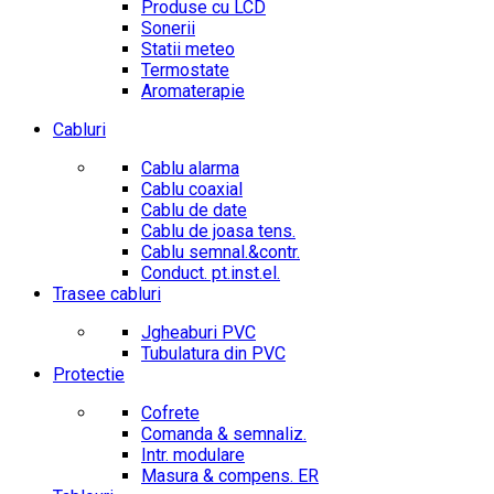
Produse cu LCD
Sonerii
Statii meteo
Termostate
Aromaterapie
Cabluri
Cablu alarma
Cablu coaxial
Cablu de date
Cablu de joasa tens.
Cablu semnal.&contr.
Conduct. pt.inst.el.
Trasee cabluri
Jgheaburi PVC
Tubulatura din PVC
Protectie
Cofrete
Comanda & semnaliz.
Intr. modulare
Masura & compens. ER