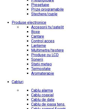
Prelungitoare
Presetupe
Prize programabile
Stechere/cuple
Produse electronice
Accesorii tv/satelit
Boxe
Cantare
Control acces
Lanterne
Multimetre/testere
Produse cu LCD
Sonerii
Statii meteo
Termostate
Aromaterapie
Cabluri
Cablu alarma
Cablu coaxial
Cablu de date
Cablu de joasa tens.
Cablu semnal.&contr.