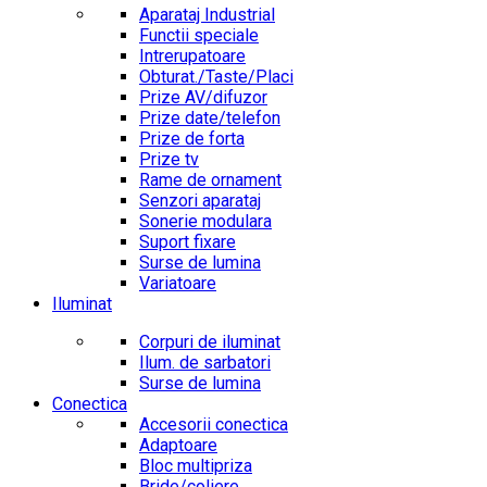
Aparataj Industrial
Functii speciale
Intrerupatoare
Obturat./Taste/Placi
Prize AV/difuzor
Prize date/telefon
Prize de forta
Prize tv
Rame de ornament
Senzori aparataj
Sonerie modulara
Suport fixare
Surse de lumina
Variatoare
Iluminat
Corpuri de iluminat
Ilum. de sarbatori
Surse de lumina
Conectica
Accesorii conectica
Adaptoare
Bloc multipriza
Bride/coliere