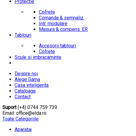
Protectie
Cofrete
Comanda & semnaliz.
Intr. modulare
Masura & compens. ER
Tablouri
Accesorii tablouri
Cofrete
Scule si imbracaminte
Despre noi
Alege Gama
Casa inteligenta
Cataloage
Contact
Suport
(+4) 0744 759 739
Email: office@elda.ro
Toate Categoriile
Aparataj