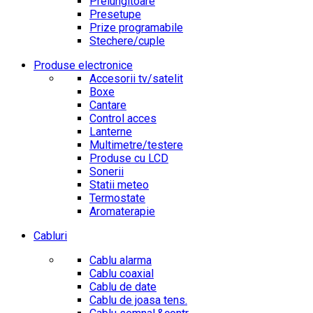
Prelungitoare
Presetupe
Prize programabile
Stechere/cuple
Produse electronice
Accesorii tv/satelit
Boxe
Cantare
Control acces
Lanterne
Multimetre/testere
Produse cu LCD
Sonerii
Statii meteo
Termostate
Aromaterapie
Cabluri
Cablu alarma
Cablu coaxial
Cablu de date
Cablu de joasa tens.