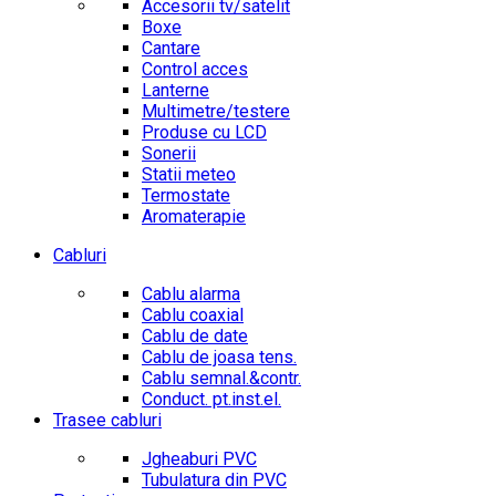
Accesorii tv/satelit
Boxe
Cantare
Control acces
Lanterne
Multimetre/testere
Produse cu LCD
Sonerii
Statii meteo
Termostate
Aromaterapie
Cabluri
Cablu alarma
Cablu coaxial
Cablu de date
Cablu de joasa tens.
Cablu semnal.&contr.
Conduct. pt.inst.el.
Trasee cabluri
Jgheaburi PVC
Tubulatura din PVC