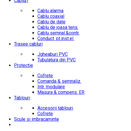
Cabluri
Cablu alarma
Cablu coaxial
Cablu de date
Cablu de joasa tens.
Cablu semnal.&contr.
Conduct. pt.inst.el.
Trasee cabluri
Jgheaburi PVC
Tubulatura din PVC
Protectie
Cofrete
Comanda & semnaliz.
Intr. modulare
Masura & compens. ER
Tablouri
Accesorii tablouri
Cofrete
Scule si imbracaminte