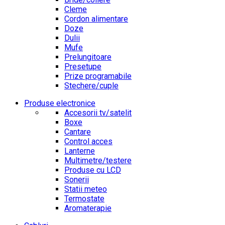
Cleme
Cordon alimentare
Doze
Dulii
Mufe
Prelungitoare
Presetupe
Prize programabile
Stechere/cuple
Produse electronice
Accesorii tv/satelit
Boxe
Cantare
Control acces
Lanterne
Multimetre/testere
Produse cu LCD
Sonerii
Statii meteo
Termostate
Aromaterapie