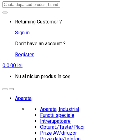
Search
for:
Returning Customer ?
Sign in
Don't have an account ?
Register
0
0.00
lei
Nu ai niciun produs în coș.
Aparataj
Aparataj Industrial
Functii speciale
Intrerupatoare
Obturat./Taste/Placi
Prize AV/difuzor
Prize date/telefon