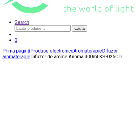
Search
Caută
Caută
după:
0
Prima pagină
Produse electronice
Aromaterapie
Difuzor
aromaterapie
Difuzor de arome Airoma 300ml KS-025CD