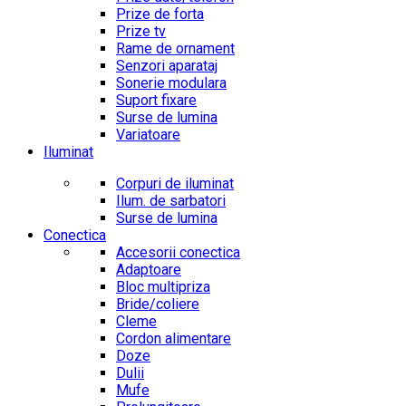
Prize de forta
Prize tv
Rame de ornament
Senzori aparataj
Sonerie modulara
Suport fixare
Surse de lumina
Variatoare
Iluminat
Corpuri de iluminat
Ilum. de sarbatori
Surse de lumina
Conectica
Accesorii conectica
Adaptoare
Bloc multipriza
Bride/coliere
Cleme
Cordon alimentare
Doze
Dulii
Mufe