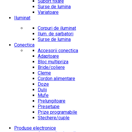
Suport fixare
Surse de lumina
Variatoare
Iluminat
Corpuri de iluminat
Ilum. de sarbatori
Surse de lumina
Conectica
Accesorii conectica
Adaptoare
Bloc multipriza
Bride/coliere
Cleme
Cordon alimentare
Doze
Dulii
Mufe
Prelungitoare
Presetupe
Prize programabile
Stechere/cuple
Produse electronice