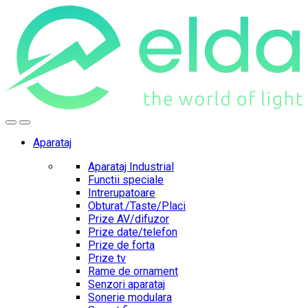
Skip
Skip
to
to
navigation
content
Aparataj
Aparataj Industrial
Functii speciale
Intrerupatoare
Obturat./Taste/Placi
Prize AV/difuzor
Prize date/telefon
Prize de forta
Prize tv
Rame de ornament
Senzori aparataj
Sonerie modulara