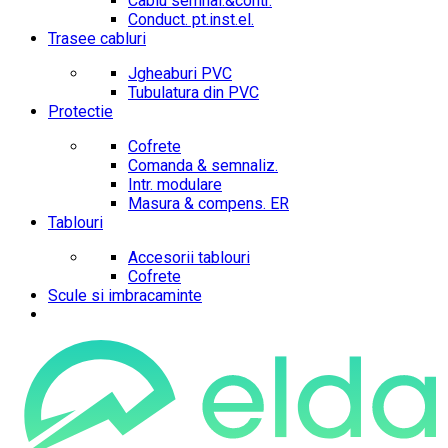
Cablu semnal.&contr.
Conduct. pt.inst.el.
Trasee cabluri
Jgheaburi PVC
Tubulatura din PVC
Protectie
Cofrete
Comanda & semnaliz.
Intr. modulare
Masura & compens. ER
Tablouri
Accesorii tablouri
Cofrete
Scule si imbracaminte