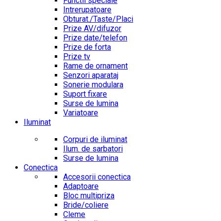
Functii speciale
Intrerupatoare
Obturat./Taste/Placi
Prize AV/difuzor
Prize date/telefon
Prize de forta
Prize tv
Rame de ornament
Senzori aparataj
Sonerie modulara
Suport fixare
Surse de lumina
Variatoare
Iluminat
Corpuri de iluminat
Ilum. de sarbatori
Surse de lumina
Conectica
Accesorii conectica
Adaptoare
Bloc multipriza
Bride/coliere
Cleme