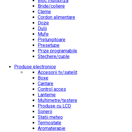
Bloc multipriza
Bride/coliere
Cleme
Cordon alimentare
Doze
Dulii
Mufe
Prelungitoare
Presetupe
Prize programabile
Stechere/cuple
Produse electronice
Accesorii tv/satelit
Boxe
Cantare
Control acces
Lanterne
Multimetre/testere
Produse cu LCD
Sonerii
Statii meteo
Termostate
Aromaterapie