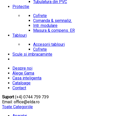
Tubulatura din PVC
Protectie
Cofrete
Comanda & semnaliz.
Intr. modulare
Masura & compens. ER
Tablouri
Accesorii tablouri
Cofrete
Scule si imbracaminte
Despre noi
Alege Gama
Casa inteligenta
Cataloage
Contact
Suport
(+4) 0744 759 739
Email: office@elda.ro
Toate Categoriile
Aparataj