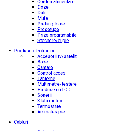
Cordon alimentare
Doze
Dulii
Mufe
Prelungitoare
Presetupe
Prize programabile
Stechere/cuple
Produse electronice
Accesorii tv/satelit
Boxe
Cantare
Control acces
Lanterne
Multimetre/testere
Produse cu LCD
Sonerii
Statii meteo
Termostate
Aromaterapie
Cabluri