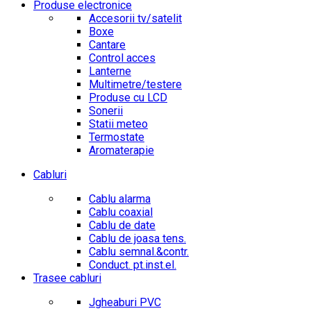
Produse electronice
Accesorii tv/satelit
Boxe
Cantare
Control acces
Lanterne
Multimetre/testere
Produse cu LCD
Sonerii
Statii meteo
Termostate
Aromaterapie
Cabluri
Cablu alarma
Cablu coaxial
Cablu de date
Cablu de joasa tens.
Cablu semnal.&contr.
Conduct. pt.inst.el.
Trasee cabluri
Jgheaburi PVC