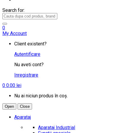
Search for:
0
My Account
Client existent?
Autentificare
Nu aveti cont?
Inregistrare
0
0.00
lei
Nu ai niciun produs în coș.
Open
Close
Aparataj
Aparataj Industrial