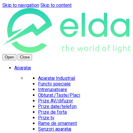
Skip to navigation
Skip to content
Open
Close
Aparataj
Aparataj Industrial
Functii speciale
Intrerupatoare
Obturat./Taste/Placi
Prize AV/difuzor
Prize date/telefon
Prize de forta
Prize tv
Rame de ornament
Senzori aparataj