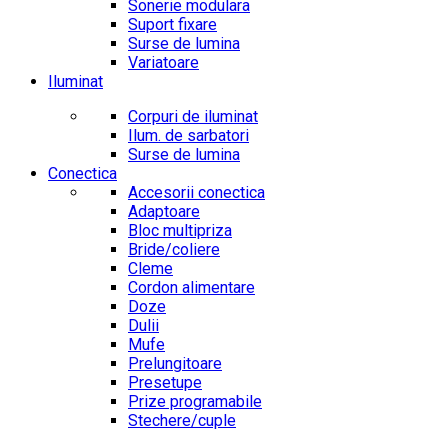
Sonerie modulara
Suport fixare
Surse de lumina
Variatoare
Iluminat
Corpuri de iluminat
Ilum. de sarbatori
Surse de lumina
Conectica
Accesorii conectica
Adaptoare
Bloc multipriza
Bride/coliere
Cleme
Cordon alimentare
Doze
Dulii
Mufe
Prelungitoare
Presetupe
Prize programabile
Stechere/cuple