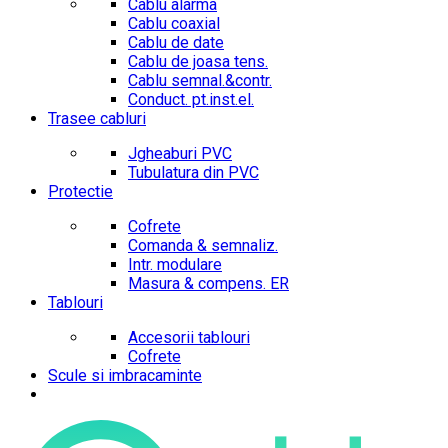
Cablu alarma
Cablu coaxial
Cablu de date
Cablu de joasa tens.
Cablu semnal.&contr.
Conduct. pt.inst.el.
Trasee cabluri
Jgheaburi PVC
Tubulatura din PVC
Protectie
Cofrete
Comanda & semnaliz.
Intr. modulare
Masura & compens. ER
Tablouri
Accesorii tablouri
Cofrete
Scule si imbracaminte