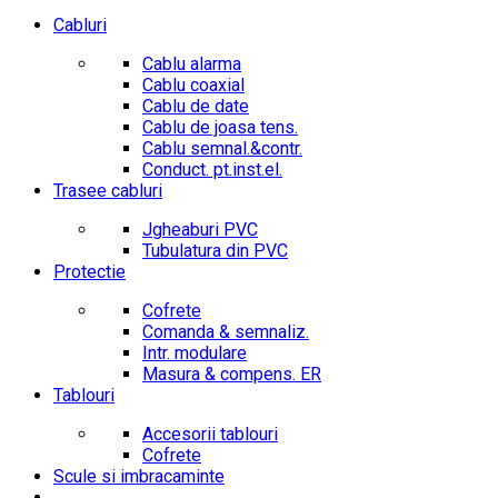
Cabluri
Cablu alarma
Cablu coaxial
Cablu de date
Cablu de joasa tens.
Cablu semnal.&contr.
Conduct. pt.inst.el.
Trasee cabluri
Jgheaburi PVC
Tubulatura din PVC
Protectie
Cofrete
Comanda & semnaliz.
Intr. modulare
Masura & compens. ER
Tablouri
Accesorii tablouri
Cofrete
Scule si imbracaminte