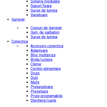
Sonerie modulara
Suport fixare
Surse de lumina
Variatoare
Iluminat
Corpuri de iluminat
Ilum. de sarbatori
Surse de lumina
Conectica
Accesorii conectica
Adaptoare
Bloc multipriza
Bride/coliere
Cleme
Cordon alimentare
Doze
Dulii
Mufe
Prelungitoare
Presetupe
Prize programabile
Stechere/cuple