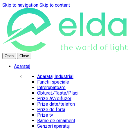
Skip to navigation
Skip to content
Open
Close
Aparataj
Aparataj Industrial
Functii speciale
Intrerupatoare
Obturat./Taste/Placi
Prize AV/difuzor
Prize date/telefon
Prize de forta
Prize tv
Rame de ornament
Senzori aparataj