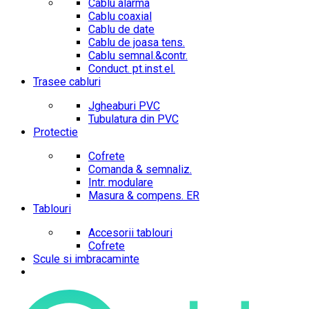
Cablu alarma
Cablu coaxial
Cablu de date
Cablu de joasa tens.
Cablu semnal.&contr.
Conduct. pt.inst.el.
Trasee cabluri
Jgheaburi PVC
Tubulatura din PVC
Protectie
Cofrete
Comanda & semnaliz.
Intr. modulare
Masura & compens. ER
Tablouri
Accesorii tablouri
Cofrete
Scule si imbracaminte