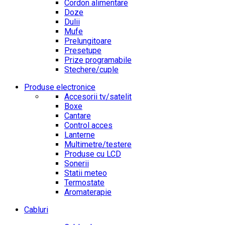
Cordon alimentare
Doze
Dulii
Mufe
Prelungitoare
Presetupe
Prize programabile
Stechere/cuple
Produse electronice
Accesorii tv/satelit
Boxe
Cantare
Control acces
Lanterne
Multimetre/testere
Produse cu LCD
Sonerii
Statii meteo
Termostate
Aromaterapie
Cabluri