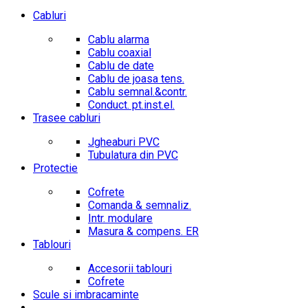
Cabluri
Cablu alarma
Cablu coaxial
Cablu de date
Cablu de joasa tens.
Cablu semnal.&contr.
Conduct. pt.inst.el.
Trasee cabluri
Jgheaburi PVC
Tubulatura din PVC
Protectie
Cofrete
Comanda & semnaliz.
Intr. modulare
Masura & compens. ER
Tablouri
Accesorii tablouri
Cofrete
Scule si imbracaminte