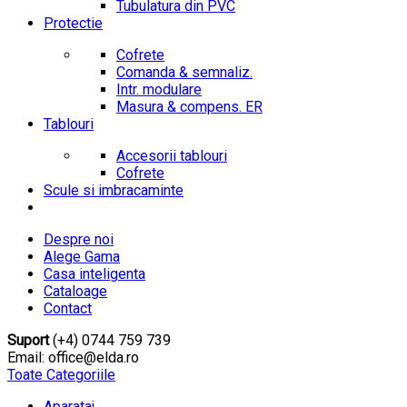
Tubulatura din PVC
Protectie
Cofrete
Comanda & semnaliz.
Intr. modulare
Masura & compens. ER
Tablouri
Accesorii tablouri
Cofrete
Scule si imbracaminte
Despre noi
Alege Gama
Casa inteligenta
Cataloage
Contact
Suport
(+4) 0744 759 739
Email: office@elda.ro
Toate Categoriile
Aparataj