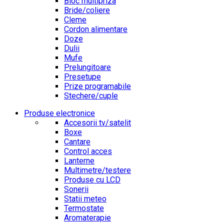
Bloc multipriza
Bride/coliere
Cleme
Cordon alimentare
Doze
Dulii
Mufe
Prelungitoare
Presetupe
Prize programabile
Stechere/cuple
Produse electronice
Accesorii tv/satelit
Boxe
Cantare
Control acces
Lanterne
Multimetre/testere
Produse cu LCD
Sonerii
Statii meteo
Termostate
Aromaterapie