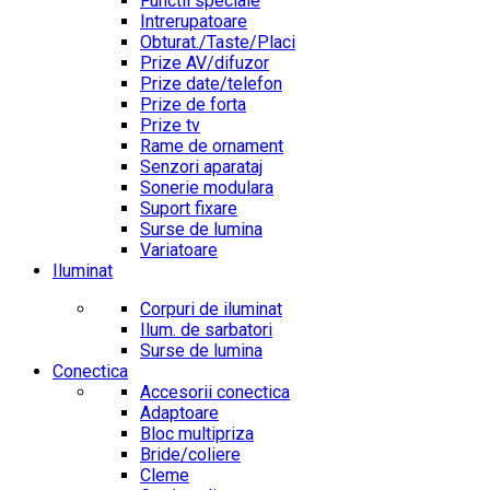
Functii speciale
Intrerupatoare
Obturat./Taste/Placi
Prize AV/difuzor
Prize date/telefon
Prize de forta
Prize tv
Rame de ornament
Senzori aparataj
Sonerie modulara
Suport fixare
Surse de lumina
Variatoare
Iluminat
Corpuri de iluminat
Ilum. de sarbatori
Surse de lumina
Conectica
Accesorii conectica
Adaptoare
Bloc multipriza
Bride/coliere
Cleme