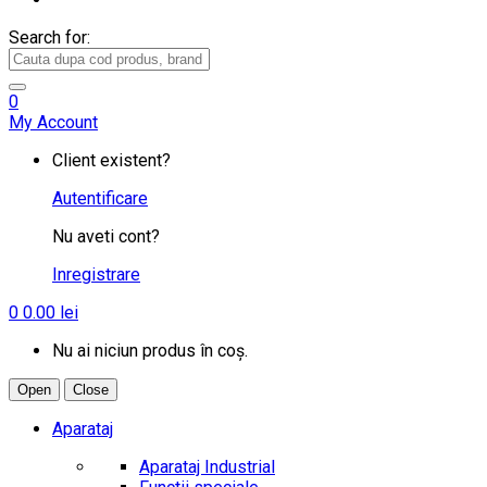
Search for:
0
My Account
Client existent?
Autentificare
Nu aveti cont?
Inregistrare
0
0.00
lei
Nu ai niciun produs în coș.
Open
Close
Aparataj
Aparataj Industrial