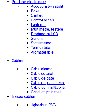
Produse electronice
Accesorii tv/satelit
Boxe
Cantare
Control acces
Lanterne
Multimetre/testere
Produse cu LCD
Sonerii
Statii meteo
Termostate
Aromaterapie
Cabluri
Cablu alarma
Cablu coaxial
Cablu de date
Cablu de joasa tens.
Cablu semnal.&contr.
Conduct. pt.inst.el.
Trasee cabluri
Jgheaburi PVC