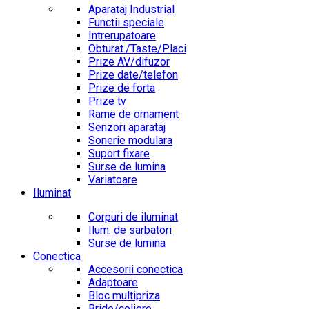
Aparataj Industrial
Functii speciale
Intrerupatoare
Obturat./Taste/Placi
Prize AV/difuzor
Prize date/telefon
Prize de forta
Prize tv
Rame de ornament
Senzori aparataj
Sonerie modulara
Suport fixare
Surse de lumina
Variatoare
Iluminat
Corpuri de iluminat
Ilum. de sarbatori
Surse de lumina
Conectica
Accesorii conectica
Adaptoare
Bloc multipriza
Bride/coliere