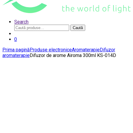
Search
Caută
Caută
după:
0
Prima pagină
Produse electronice
Aromaterapie
Difuzor
aromaterapie
Difuzor de arome Airoma 300ml KS-014D