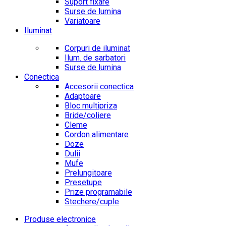
Suport fixare
Surse de lumina
Variatoare
Iluminat
Corpuri de iluminat
Ilum. de sarbatori
Surse de lumina
Conectica
Accesorii conectica
Adaptoare
Bloc multipriza
Bride/coliere
Cleme
Cordon alimentare
Doze
Dulii
Mufe
Prelungitoare
Presetupe
Prize programabile
Stechere/cuple
Produse electronice