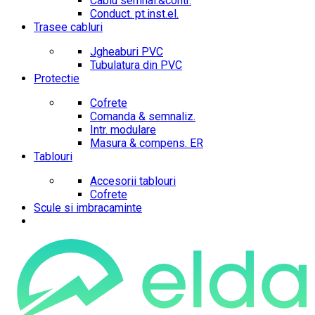
Cablu semnal.&contr.
Conduct. pt.inst.el.
Trasee cabluri
Jgheaburi PVC
Tubulatura din PVC
Protectie
Cofrete
Comanda & semnaliz.
Intr. modulare
Masura & compens. ER
Tablouri
Accesorii tablouri
Cofrete
Scule si imbracaminte