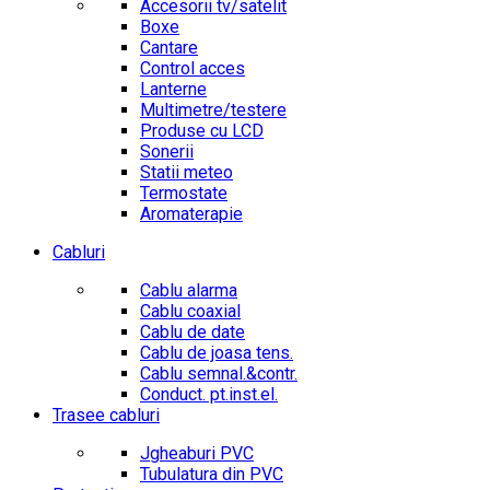
Accesorii tv/satelit
Boxe
Cantare
Control acces
Lanterne
Multimetre/testere
Produse cu LCD
Sonerii
Statii meteo
Termostate
Aromaterapie
Cabluri
Cablu alarma
Cablu coaxial
Cablu de date
Cablu de joasa tens.
Cablu semnal.&contr.
Conduct. pt.inst.el.
Trasee cabluri
Jgheaburi PVC
Tubulatura din PVC