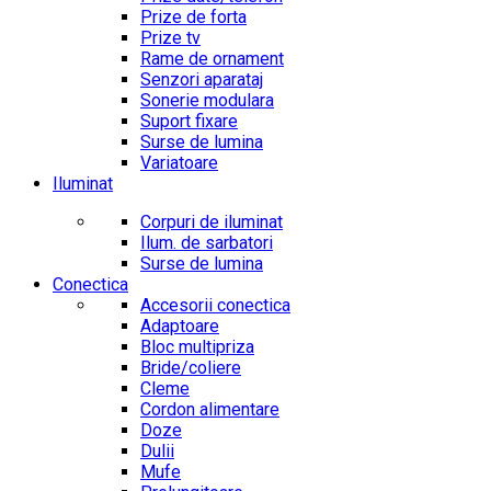
Prize de forta
Prize tv
Rame de ornament
Senzori aparataj
Sonerie modulara
Suport fixare
Surse de lumina
Variatoare
Iluminat
Corpuri de iluminat
Ilum. de sarbatori
Surse de lumina
Conectica
Accesorii conectica
Adaptoare
Bloc multipriza
Bride/coliere
Cleme
Cordon alimentare
Doze
Dulii
Mufe