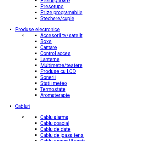
Prelungitoare
Presetupe
Prize programabile
Stechere/cuple
Produse electronice
Accesorii tv/satelit
Boxe
Cantare
Control acces
Lanterne
Multimetre/testere
Produse cu LCD
Sonerii
Statii meteo
Termostate
Aromaterapie
Cabluri
Cablu alarma
Cablu coaxial
Cablu de date
Cablu de joasa tens.