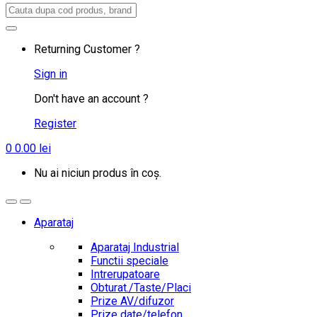
Search
for:
Returning Customer ?
Sign in
Don't have an account ?
Register
0
0.00
lei
Nu ai niciun produs în coș.
Aparataj
Aparataj Industrial
Functii speciale
Intrerupatoare
Obturat./Taste/Placi
Prize AV/difuzor
Prize date/telefon