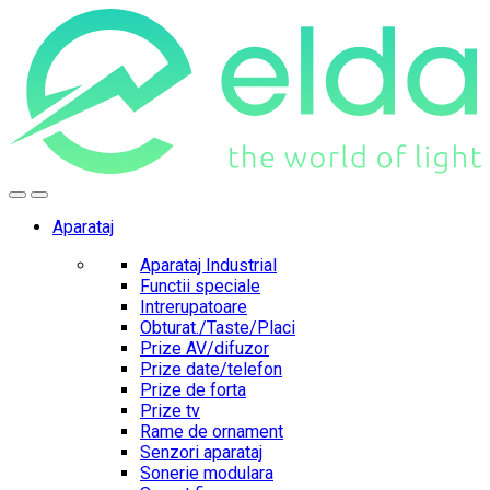
Skip
Skip
to
to
navigation
content
Aparataj
Aparataj Industrial
Functii speciale
Intrerupatoare
Obturat./Taste/Placi
Prize AV/difuzor
Prize date/telefon
Prize de forta
Prize tv
Rame de ornament
Senzori aparataj
Sonerie modulara