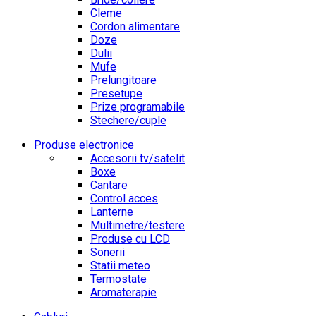
Cleme
Cordon alimentare
Doze
Dulii
Mufe
Prelungitoare
Presetupe
Prize programabile
Stechere/cuple
Produse electronice
Accesorii tv/satelit
Boxe
Cantare
Control acces
Lanterne
Multimetre/testere
Produse cu LCD
Sonerii
Statii meteo
Termostate
Aromaterapie