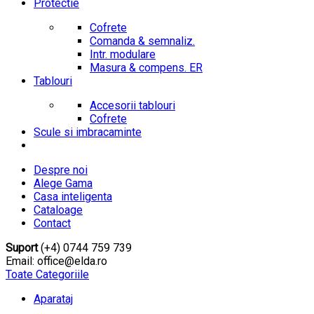
Protectie
Cofrete
Comanda & semnaliz.
Intr. modulare
Masura & compens. ER
Tablouri
Accesorii tablouri
Cofrete
Scule si imbracaminte
Despre noi
Alege Gama
Casa inteligenta
Cataloage
Contact
Suport
(+4) 0744 759 739
Email: office@elda.ro
Toate Categoriile
Aparataj