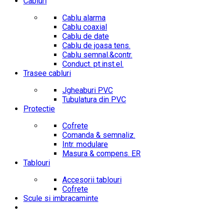
Cabluri
Cablu alarma
Cablu coaxial
Cablu de date
Cablu de joasa tens.
Cablu semnal.&contr.
Conduct. pt.inst.el.
Trasee cabluri
Jgheaburi PVC
Tubulatura din PVC
Protectie
Cofrete
Comanda & semnaliz.
Intr. modulare
Masura & compens. ER
Tablouri
Accesorii tablouri
Cofrete
Scule si imbracaminte