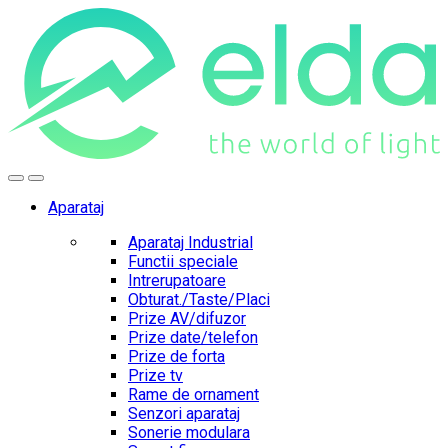
Skip
Skip
to
to
navigation
content
Aparataj
Aparataj Industrial
Functii speciale
Intrerupatoare
Obturat./Taste/Placi
Prize AV/difuzor
Prize date/telefon
Prize de forta
Prize tv
Rame de ornament
Senzori aparataj
Sonerie modulara