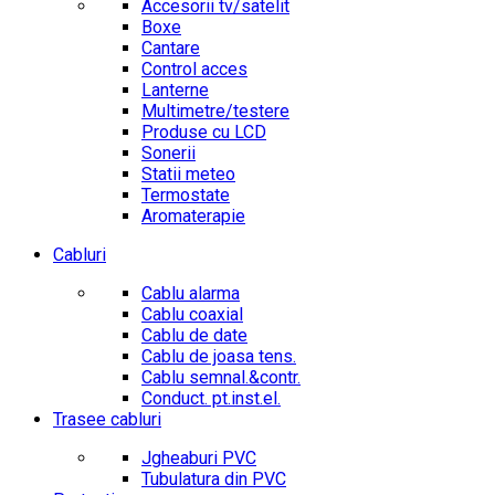
Accesorii tv/satelit
Boxe
Cantare
Control acces
Lanterne
Multimetre/testere
Produse cu LCD
Sonerii
Statii meteo
Termostate
Aromaterapie
Cabluri
Cablu alarma
Cablu coaxial
Cablu de date
Cablu de joasa tens.
Cablu semnal.&contr.
Conduct. pt.inst.el.
Trasee cabluri
Jgheaburi PVC
Tubulatura din PVC