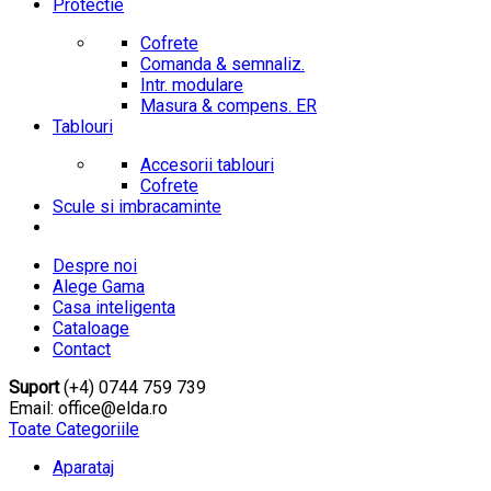
Protectie
Cofrete
Comanda & semnaliz.
Intr. modulare
Masura & compens. ER
Tablouri
Accesorii tablouri
Cofrete
Scule si imbracaminte
Despre noi
Alege Gama
Casa inteligenta
Cataloage
Contact
Suport
(+4) 0744 759 739
Email: office@elda.ro
Toate Categoriile
Aparataj