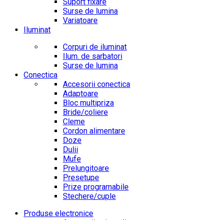
Suport fixare
Surse de lumina
Variatoare
Iluminat
Corpuri de iluminat
Ilum. de sarbatori
Surse de lumina
Conectica
Accesorii conectica
Adaptoare
Bloc multipriza
Bride/coliere
Cleme
Cordon alimentare
Doze
Dulii
Mufe
Prelungitoare
Presetupe
Prize programabile
Stechere/cuple
Produse electronice