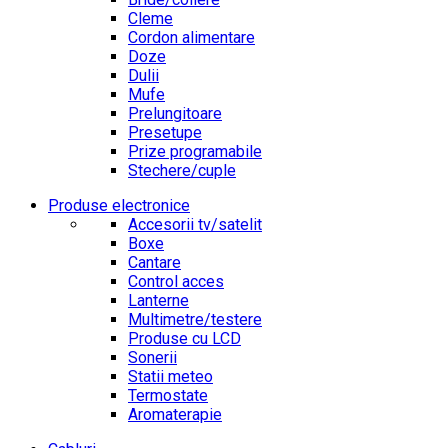
Cleme
Cordon alimentare
Doze
Dulii
Mufe
Prelungitoare
Presetupe
Prize programabile
Stechere/cuple
Produse electronice
Accesorii tv/satelit
Boxe
Cantare
Control acces
Lanterne
Multimetre/testere
Produse cu LCD
Sonerii
Statii meteo
Termostate
Aromaterapie