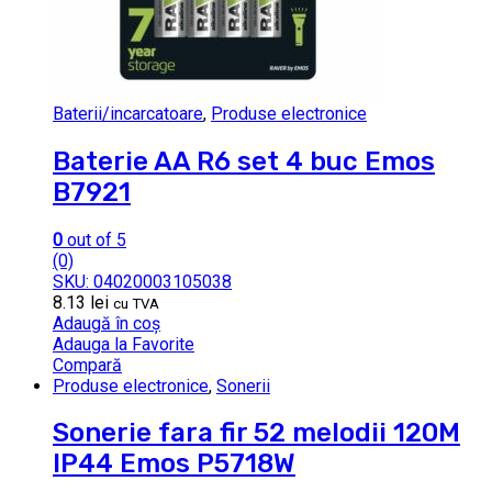
Baterii/incarcatoare
,
Produse electronice
Baterie AA R6 set 4 buc Emos
B7921
0
out of 5
(0)
SKU: 04020003105038
8.13
lei
cu TVA
Adaugă în coș
Adauga la Favorite
Compară
Produse electronice
,
Sonerii
Sonerie fara fir 52 melodii 120M
IP44 Emos P5718W