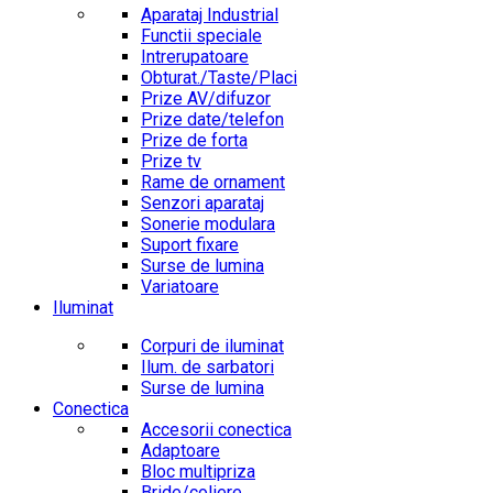
Aparataj Industrial
Functii speciale
Intrerupatoare
Obturat./Taste/Placi
Prize AV/difuzor
Prize date/telefon
Prize de forta
Prize tv
Rame de ornament
Senzori aparataj
Sonerie modulara
Suport fixare
Surse de lumina
Variatoare
Iluminat
Corpuri de iluminat
Ilum. de sarbatori
Surse de lumina
Conectica
Accesorii conectica
Adaptoare
Bloc multipriza
Bride/coliere