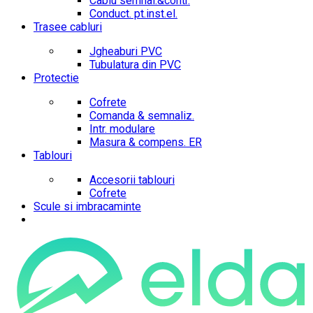
Cablu semnal.&contr.
Conduct. pt.inst.el.
Trasee cabluri
Jgheaburi PVC
Tubulatura din PVC
Protectie
Cofrete
Comanda & semnaliz.
Intr. modulare
Masura & compens. ER
Tablouri
Accesorii tablouri
Cofrete
Scule si imbracaminte