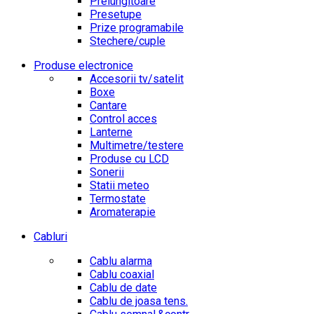
Prelungitoare
Presetupe
Prize programabile
Stechere/cuple
Produse electronice
Accesorii tv/satelit
Boxe
Cantare
Control acces
Lanterne
Multimetre/testere
Produse cu LCD
Sonerii
Statii meteo
Termostate
Aromaterapie
Cabluri
Cablu alarma
Cablu coaxial
Cablu de date
Cablu de joasa tens.