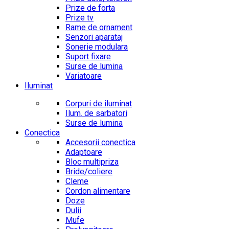
Prize de forta
Prize tv
Rame de ornament
Senzori aparataj
Sonerie modulara
Suport fixare
Surse de lumina
Variatoare
Iluminat
Corpuri de iluminat
Ilum. de sarbatori
Surse de lumina
Conectica
Accesorii conectica
Adaptoare
Bloc multipriza
Bride/coliere
Cleme
Cordon alimentare
Doze
Dulii
Mufe