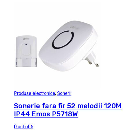
Produse electronice
,
Sonerii
Sonerie fara fir 52 melodii 120M
IP44 Emos P5718W
0
out of 5