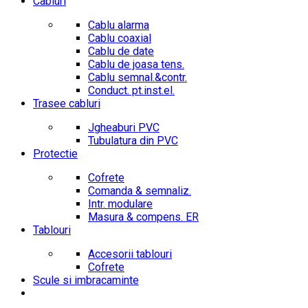
Cabluri
Cablu alarma
Cablu coaxial
Cablu de date
Cablu de joasa tens.
Cablu semnal.&contr.
Conduct. pt.inst.el.
Trasee cabluri
Jgheaburi PVC
Tubulatura din PVC
Protectie
Cofrete
Comanda & semnaliz.
Intr. modulare
Masura & compens. ER
Tablouri
Accesorii tablouri
Cofrete
Scule si imbracaminte