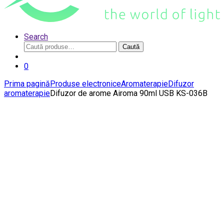
Search
Caută
Caută
după:
0
Prima pagină
Produse electronice
Aromaterapie
Difuzor
aromaterapie
Difuzor de arome Airoma 90ml USB KS-036B