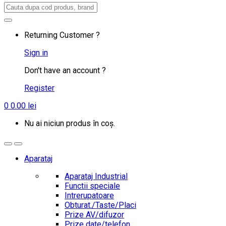
Search
for:
Returning Customer ?
Sign in
Don't have an account ?
Register
0
0.00
lei
Nu ai niciun produs în coș.
Aparataj
Aparataj Industrial
Functii speciale
Intrerupatoare
Obturat./Taste/Placi
Prize AV/difuzor
Prize date/telefon