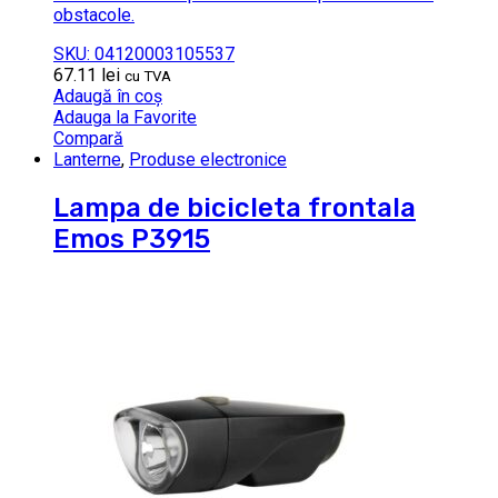
obstacole.
SKU: 04120003105537
67.11
lei
cu TVA
Adaugă în coș
Adauga la Favorite
Compară
Lanterne
,
Produse electronice
Lampa de bicicleta frontala
Emos P3915