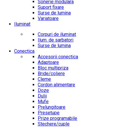
Sonerie modulara
Suport fixare
Surse de lumina
Variatoare
Iluminat
Corpuri de iluminat
Ilum. de sarbatori
Surse de lumina
Conectica
Accesorii conectica
Adaptoare
Bloc multipriza
Bride/coliere
Cleme
Cordon alimentare
Doze
Dulii
Mufe
Prelungitoare
Presetupe
Prize programabile
Stechere/cuple