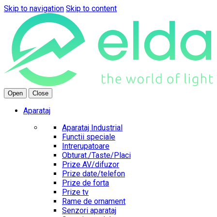
Skip to navigation
Skip to content
Open
Close
Aparataj
Aparataj Industrial
Functii speciale
Intrerupatoare
Obturat./Taste/Placi
Prize AV/difuzor
Prize date/telefon
Prize de forta
Prize tv
Rame de ornament
Senzori aparataj