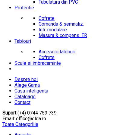
Tubulatura din PVC
Protectie
Cofrete
Comanda & semnaliz.
Intr. modulare
Masura & compens. ER
Tablouri
Accesorii tablouri
Cofrete
Scule si imbracaminte
Despre noi
Alege Gama
Casa inteligenta
Cataloage
Contact
Suport
(+4) 0744 759 739
Email: office@elda.ro
Toate Categoriile
Aparataj