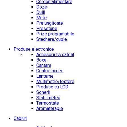
Cordon alimentare
Doze
Dulii
Mufe
Prelungitoare
Presetupe
Prize programabile
Stechere/cuple
Produse electronice
Accesorii tv/satelit
Boxe
Cantare
Control acces
Lanterne
Multimetre/testere
Produse cu LCD
Sonerii
Statii meteo
Termostate
Aromaterapie
Cabluri