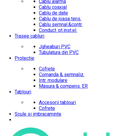
Cablu alarma
Cablu coaxial
Cablu de date
Cablu de joasa tens.
Cablu semnal.&contr.
Conduct. pt.inst.el.
Trasee cabluri
Jgheaburi PVC
Tubulatura din PVC
Protectie
Cofrete
Comanda & semnaliz.
Intr. modulare
Masura & compens. ER
Tablouri
Accesorii tablouri
Cofrete
Scule si imbracaminte