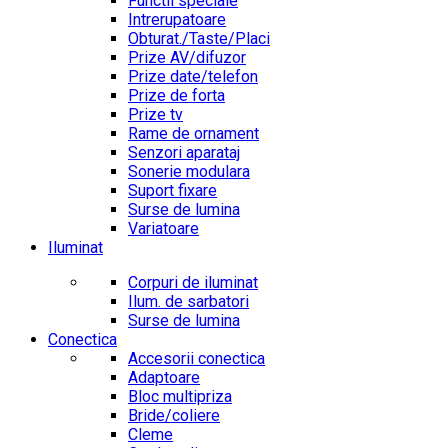
Functii speciale
Intrerupatoare
Obturat./Taste/Placi
Prize AV/difuzor
Prize date/telefon
Prize de forta
Prize tv
Rame de ornament
Senzori aparataj
Sonerie modulara
Suport fixare
Surse de lumina
Variatoare
Iluminat
Corpuri de iluminat
Ilum. de sarbatori
Surse de lumina
Conectica
Accesorii conectica
Adaptoare
Bloc multipriza
Bride/coliere
Cleme