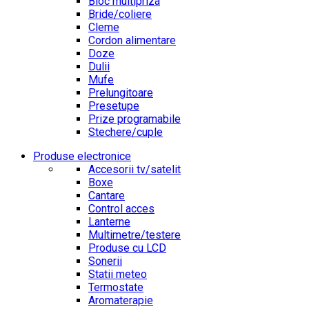
Bloc multipriza
Bride/coliere
Cleme
Cordon alimentare
Doze
Dulii
Mufe
Prelungitoare
Presetupe
Prize programabile
Stechere/cuple
Produse electronice
Accesorii tv/satelit
Boxe
Cantare
Control acces
Lanterne
Multimetre/testere
Produse cu LCD
Sonerii
Statii meteo
Termostate
Aromaterapie