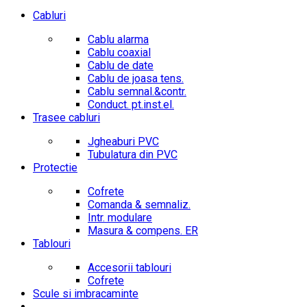
Cabluri
Cablu alarma
Cablu coaxial
Cablu de date
Cablu de joasa tens.
Cablu semnal.&contr.
Conduct. pt.inst.el.
Trasee cabluri
Jgheaburi PVC
Tubulatura din PVC
Protectie
Cofrete
Comanda & semnaliz.
Intr. modulare
Masura & compens. ER
Tablouri
Accesorii tablouri
Cofrete
Scule si imbracaminte