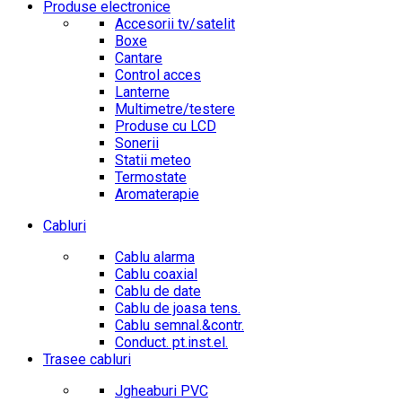
Produse electronice
Accesorii tv/satelit
Boxe
Cantare
Control acces
Lanterne
Multimetre/testere
Produse cu LCD
Sonerii
Statii meteo
Termostate
Aromaterapie
Cabluri
Cablu alarma
Cablu coaxial
Cablu de date
Cablu de joasa tens.
Cablu semnal.&contr.
Conduct. pt.inst.el.
Trasee cabluri
Jgheaburi PVC