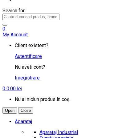
Search for:
0
My Account
Client existent?
Autentificare
Nu aveti cont?
Inregistrare
0
0.00
lei
Nu ai niciun produs în coș.
Open
Close
Aparataj
Aparataj Industrial