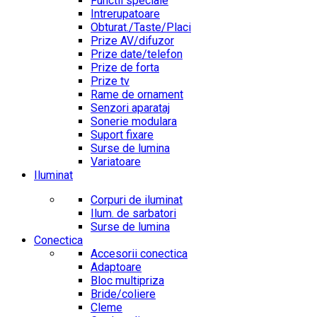
Functii speciale
Intrerupatoare
Obturat./Taste/Placi
Prize AV/difuzor
Prize date/telefon
Prize de forta
Prize tv
Rame de ornament
Senzori aparataj
Sonerie modulara
Suport fixare
Surse de lumina
Variatoare
Iluminat
Corpuri de iluminat
Ilum. de sarbatori
Surse de lumina
Conectica
Accesorii conectica
Adaptoare
Bloc multipriza
Bride/coliere
Cleme