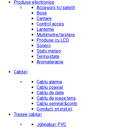
Produse electronice
Accesorii tv/satelit
Boxe
Cantare
Control acces
Lanterne
Multimetre/testere
Produse cu LCD
Sonerii
Statii meteo
Termostate
Aromaterapie
Cabluri
Cablu alarma
Cablu coaxial
Cablu de date
Cablu de joasa tens.
Cablu semnal.&contr.
Conduct. pt.inst.el.
Trasee cabluri
Jgheaburi PVC