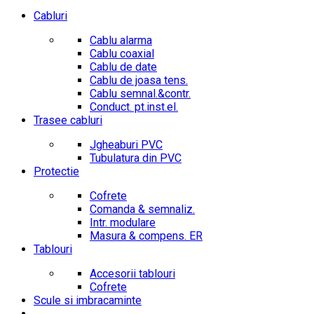
Cabluri
Cablu alarma
Cablu coaxial
Cablu de date
Cablu de joasa tens.
Cablu semnal.&contr.
Conduct. pt.inst.el.
Trasee cabluri
Jgheaburi PVC
Tubulatura din PVC
Protectie
Cofrete
Comanda & semnaliz.
Intr. modulare
Masura & compens. ER
Tablouri
Accesorii tablouri
Cofrete
Scule si imbracaminte