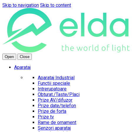
Skip to navigation
Skip to content
Open
Close
Aparataj
Aparataj Industrial
Functii speciale
Intrerupatoare
Obturat./Taste/Placi
Prize AV/difuzor
Prize date/telefon
Prize de forta
Prize tv
Rame de ornament
Senzori aparataj