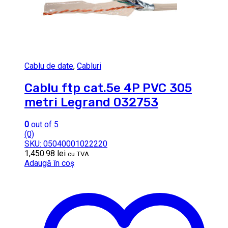
Cablu de date
,
Cabluri
Cablu ftp cat.5e 4P PVC 305
metri Legrand 032753
0
out of 5
(0)
SKU: 05040001022220
1,450.98
lei
cu TVA
Adaugă în coș