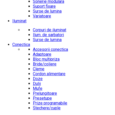
Sonerie modulara
Suport fixare
Surse de lumina
Variatoare
Iluminat
Corpuri de iluminat
Ilum. de sarbatori
Surse de lumina
Conectica
Accesorii conectica
Adaptoare
Bloc multipriza
Bride/coliere
Cleme
Cordon alimentare
Doze
Dulii
Mufe
Prelungitoare
Presetupe
Prize programabile
Stechere/cuple