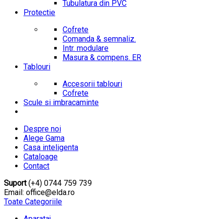
Tubulatura din PVC
Protectie
Cofrete
Comanda & semnaliz.
Intr. modulare
Masura & compens. ER
Tablouri
Accesorii tablouri
Cofrete
Scule si imbracaminte
Despre noi
Alege Gama
Casa inteligenta
Cataloage
Contact
Suport
(+4) 0744 759 739
Email: office@elda.ro
Toate Categoriile
Aparataj