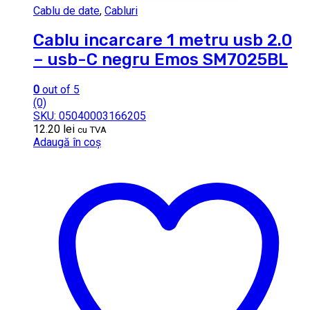
Cablu de date
,
Cabluri
Cablu incarcare 1 metru usb 2.0
– usb-C negru Emos SM7025BL
0
out of 5
(0)
SKU: 05040003166205
12.20
lei
cu TVA
Adaugă în coș