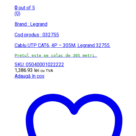
0
out of 5
(0)
Brand : Legrand
Cod produs : 032755
Cablu UTP CAT6, 4P – 305M, Legrand 32755.
Pretul este pe colac de 305 metri.
SKU: 05040001022222
1,386.93
lei
cu TVA
Adaugă în coș