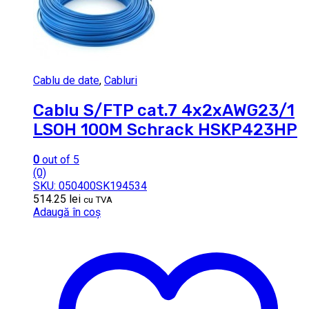
Cablu de date
,
Cabluri
Cablu S/FTP cat.7 4x2xAWG23/1
LSOH 100M Schrack HSKP423HP
0
out of 5
(0)
SKU: 050400SK194534
514.25
lei
cu TVA
Adaugă în coș