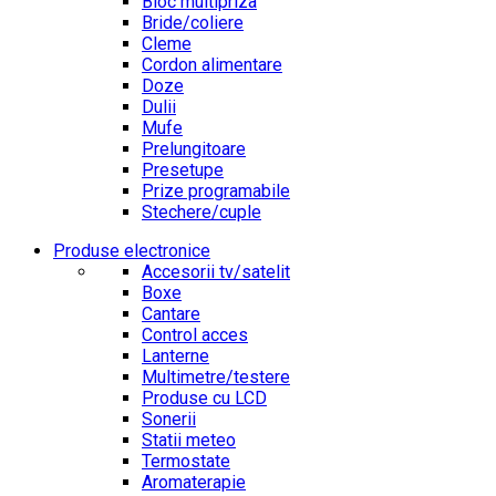
Bloc multipriza
Bride/coliere
Cleme
Cordon alimentare
Doze
Dulii
Mufe
Prelungitoare
Presetupe
Prize programabile
Stechere/cuple
Produse electronice
Accesorii tv/satelit
Boxe
Cantare
Control acces
Lanterne
Multimetre/testere
Produse cu LCD
Sonerii
Statii meteo
Termostate
Aromaterapie