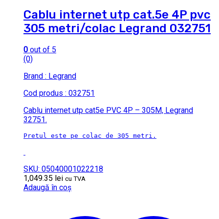
Cablu internet utp cat.5e 4P pvc
305 metri/colac Legrand 032751
0
out of 5
(0)
Brand : Legrand
Cod produs : 032751
Cablu internet utp cat5e PVC 4P – 305M, Legrand
32751.
Pretul este pe colac de 305 metri.
SKU: 05040001022218
1,049.35
lei
cu TVA
Adaugă în coș