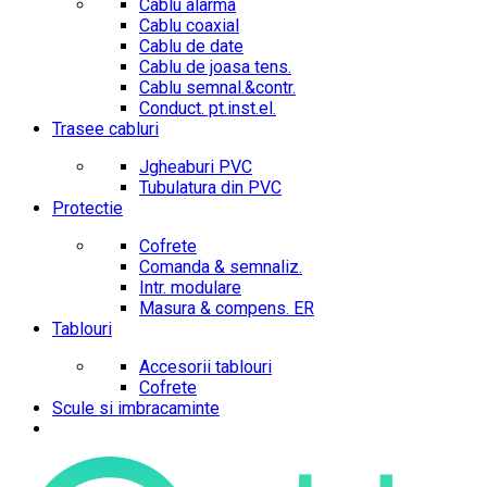
Cablu alarma
Cablu coaxial
Cablu de date
Cablu de joasa tens.
Cablu semnal.&contr.
Conduct. pt.inst.el.
Trasee cabluri
Jgheaburi PVC
Tubulatura din PVC
Protectie
Cofrete
Comanda & semnaliz.
Intr. modulare
Masura & compens. ER
Tablouri
Accesorii tablouri
Cofrete
Scule si imbracaminte