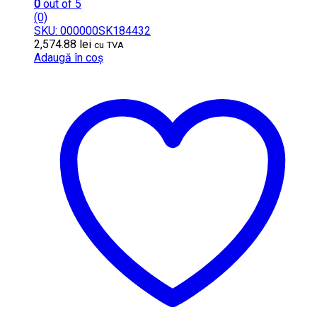
0
out of 5
(0)
SKU: 000000SK184432
2,574.88
lei
cu TVA
Adaugă în coș