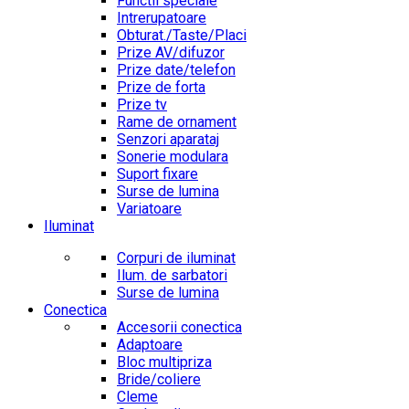
Functii speciale
Intrerupatoare
Obturat./Taste/Placi
Prize AV/difuzor
Prize date/telefon
Prize de forta
Prize tv
Rame de ornament
Senzori aparataj
Sonerie modulara
Suport fixare
Surse de lumina
Variatoare
Iluminat
Corpuri de iluminat
Ilum. de sarbatori
Surse de lumina
Conectica
Accesorii conectica
Adaptoare
Bloc multipriza
Bride/coliere
Cleme