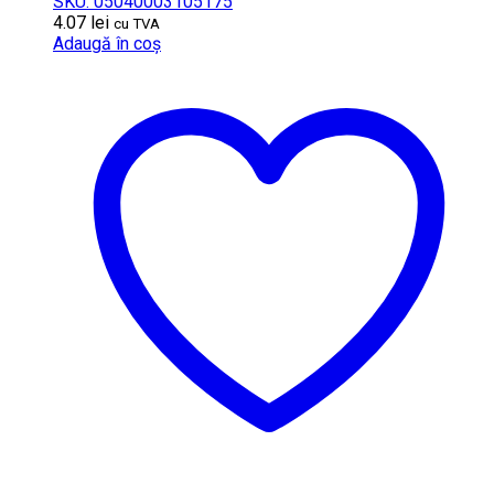
SKU: 05040003105175
4.07
lei
cu TVA
Adaugă în coș