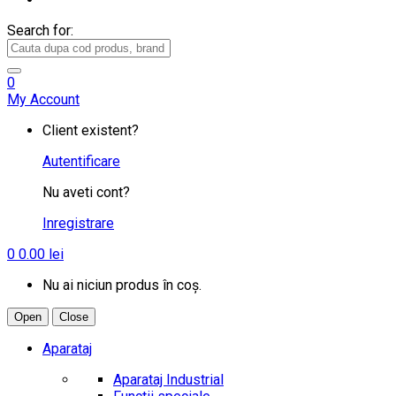
Search for:
0
My Account
Client existent?
Autentificare
Nu aveti cont?
Inregistrare
0
0.00
lei
Nu ai niciun produs în coș.
Open
Close
Aparataj
Aparataj Industrial