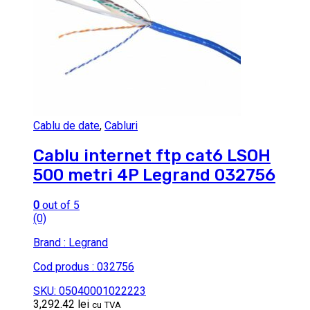
Cablu de date
,
Cabluri
Cablu internet ftp cat6 LSOH
500 metri 4P Legrand 032756
0
out of 5
(0)
Brand : Legrand
Cod produs : 032756
SKU: 05040001022223
3,292.42
lei
cu TVA