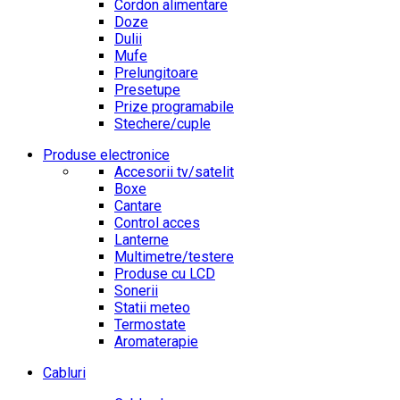
Cordon alimentare
Doze
Dulii
Mufe
Prelungitoare
Presetupe
Prize programabile
Stechere/cuple
Produse electronice
Accesorii tv/satelit
Boxe
Cantare
Control acces
Lanterne
Multimetre/testere
Produse cu LCD
Sonerii
Statii meteo
Termostate
Aromaterapie
Cabluri