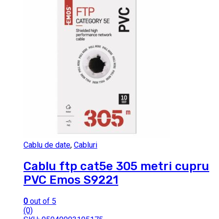
Cablu de date
,
Cabluri
Cablu ftp cat5e 305 metri cupru
PVC Emos S9221
0
out of 5
(0)