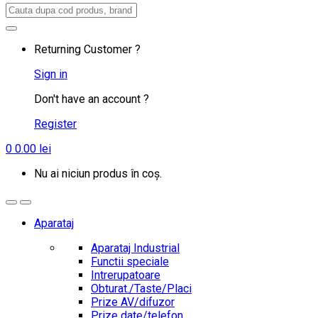
Search
for:
Returning Customer ?
Sign in
Don't have an account ?
Register
0
0.00
lei
Nu ai niciun produs în coș.
Aparataj
Aparataj Industrial
Functii speciale
Intrerupatoare
Obturat./Taste/Placi
Prize AV/difuzor
Prize date/telefon