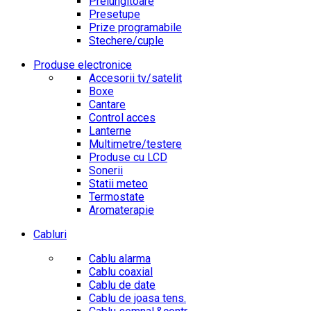
Prelungitoare
Presetupe
Prize programabile
Stechere/cuple
Produse electronice
Accesorii tv/satelit
Boxe
Cantare
Control acces
Lanterne
Multimetre/testere
Produse cu LCD
Sonerii
Statii meteo
Termostate
Aromaterapie
Cabluri
Cablu alarma
Cablu coaxial
Cablu de date
Cablu de joasa tens.