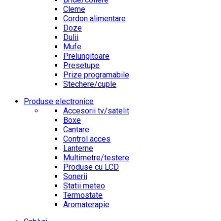
Cleme
Cordon alimentare
Doze
Dulii
Mufe
Prelungitoare
Presetupe
Prize programabile
Stechere/cuple
Produse electronice
Accesorii tv/satelit
Boxe
Cantare
Control acces
Lanterne
Multimetre/testere
Produse cu LCD
Sonerii
Statii meteo
Termostate
Aromaterapie