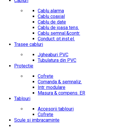
Cabluri
Cablu alarma
Cablu coaxial
Cablu de date
Cablu de joasa tens.
Cablu semnal.&contr.
Conduct. pt.inst.el.
Trasee cabluri
Jgheaburi PVC
Tubulatura din PVC
Protectie
Cofrete
Comanda & semnaliz.
Intr. modulare
Masura & compens. ER
Tablouri
Accesorii tablouri
Cofrete
Scule si imbracaminte