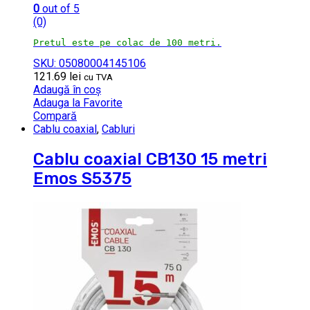
0
out of 5
(0)
Pretul este pe colac de 100 metri.
SKU: 05080004145106
121.69
lei
cu TVA
Adaugă în coș
Adauga la Favorite
Compară
Cablu coaxial
,
Cabluri
Cablu coaxial CB130 15 metri
Emos S5375