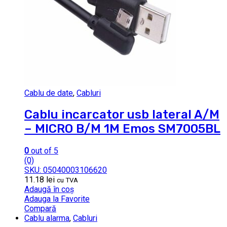
Cablu de date
,
Cabluri
Cablu incarcator usb lateral A/M
– MICRO B/M 1M Emos SM7005BL
0
out of 5
(0)
SKU: 05040003106620
11.18
lei
cu TVA
Adaugă în coș
Adauga la Favorite
Compară
Cablu alarma
,
Cabluri