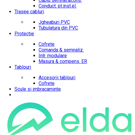
Cablu semnal.&contr.
Conduct. pt.inst.el.
Trasee cabluri
Jgheaburi PVC
Tubulatura din PVC
Protectie
Cofrete
Comanda & semnaliz.
Intr. modulare
Masura & compens. ER
Tablouri
Accesorii tablouri
Cofrete
Scule si imbracaminte