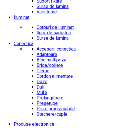
Suport fixare
Surse de lumina
Variatoare
Iluminat
Corpuri de iluminat
Ilum. de sarbatori
Surse de lumina
Conectica
Accesorii conectica
Adaptoare
Bloc multipriza
Bride/coliere
Cleme
Cordon alimentare
Doze
Dulii
Mufe
Prelungitoare
Presetupe
Prize programabile
Stechere/cuple
Produse electronice