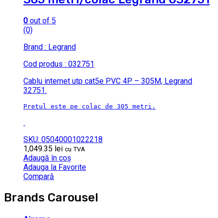
0
out of 5
(0)
Brand : Legrand
Cod produs : 032751
Cablu internet utp cat5e PVC 4P – 305M, Legrand
32751.
Pretul este pe colac de 305 metri.
SKU: 05040001022218
1,049.35
lei
cu TVA
Adaugă în coș
Adauga la Favorite
Compară
Brands Carousel