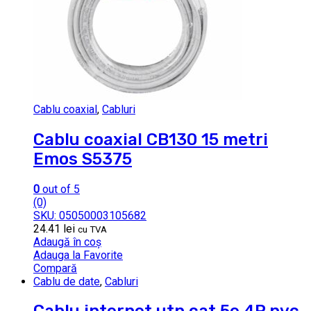
Cablu coaxial
,
Cabluri
Cablu coaxial CB130 15 metri
Emos S5375
0
out of 5
(0)
SKU: 05050003105682
24.41
lei
cu TVA
Adaugă în coș
Adauga la Favorite
Compară
Cablu de date
,
Cabluri