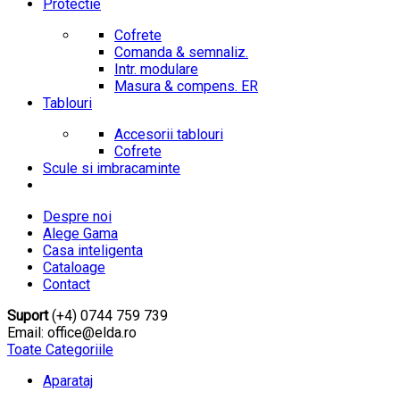
Protectie
Cofrete
Comanda & semnaliz.
Intr. modulare
Masura & compens. ER
Tablouri
Accesorii tablouri
Cofrete
Scule si imbracaminte
Despre noi
Alege Gama
Casa inteligenta
Cataloage
Contact
Suport
(+4) 0744 759 739
Email: office@elda.ro
Toate Categoriile
Aparataj