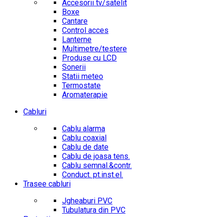
Accesorii tv/satelit
Boxe
Cantare
Control acces
Lanterne
Multimetre/testere
Produse cu LCD
Sonerii
Statii meteo
Termostate
Aromaterapie
Cabluri
Cablu alarma
Cablu coaxial
Cablu de date
Cablu de joasa tens.
Cablu semnal.&contr.
Conduct. pt.inst.el.
Trasee cabluri
Jgheaburi PVC
Tubulatura din PVC