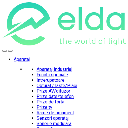
Skip
Skip
to
to
navigation
content
Aparataj
Aparataj Industrial
Functii speciale
Intrerupatoare
Obturat./Taste/Placi
Prize AV/difuzor
Prize date/telefon
Prize de forta
Prize tv
Rame de ornament
Senzori aparataj
Sonerie modulara