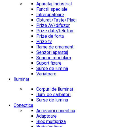
Aparataj Industrial
Functii speciale
Intrerupatoare
Obturat./Taste/Placi
Prize AV/difuzor
Prize date/telefon
Prize de forta
Prize tv
Rame de ornament
Senzori aparataj
Sonerie modulara
Suport fixare
Surse de lumina
Variatoare
Iluminat
Corpuri de iluminat
Ilum. de sarbatori
Surse de lumina
Conectica
Accesorii conectica
Adaptoare
Bloc multipriza
Bride/coliere