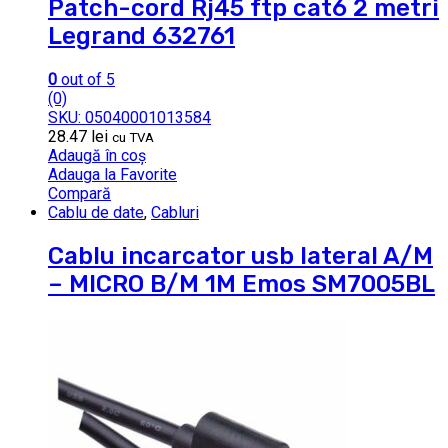
Patch-cord Rj45 ftp cat6 2 metri
Legrand 632761
0
out of 5
(0)
SKU: 05040001013584
28.47
lei
cu TVA
Adaugă în coș
Adauga la Favorite
Compară
Cablu de date
,
Cabluri
Cablu incarcator usb lateral A/M
– MICRO B/M 1M Emos SM7005BL