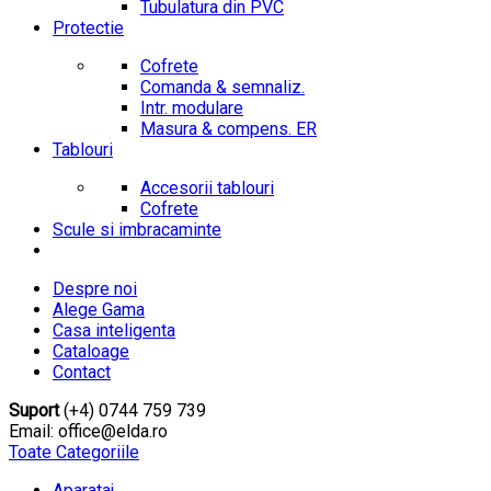
Tubulatura din PVC
Protectie
Cofrete
Comanda & semnaliz.
Intr. modulare
Masura & compens. ER
Tablouri
Accesorii tablouri
Cofrete
Scule si imbracaminte
Despre noi
Alege Gama
Casa inteligenta
Cataloage
Contact
Suport
(+4) 0744 759 739
Email: office@elda.ro
Toate Categoriile
Aparataj