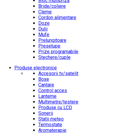
Bloc multipriza
Bride/coliere
Cleme
Cordon alimentare
Doze
Dulii
Mufe
Prelungitoare
Presetupe
Prize programabile
Stechere/cuple
Produse electronice
Accesorii tv/satelit
Boxe
Cantare
Control acces
Lanterne
Multimetre/testere
Produse cu LCD
Sonerii
Statii meteo
Termostate
Aromaterapie