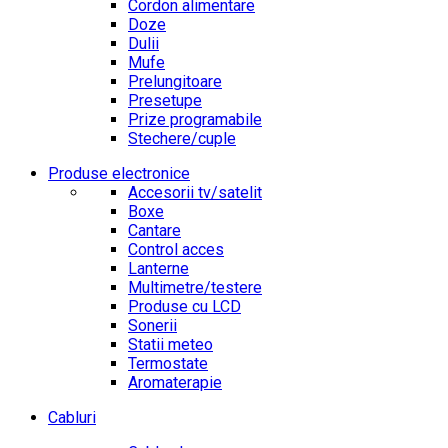
Cordon alimentare
Doze
Dulii
Mufe
Prelungitoare
Presetupe
Prize programabile
Stechere/cuple
Produse electronice
Accesorii tv/satelit
Boxe
Cantare
Control acces
Lanterne
Multimetre/testere
Produse cu LCD
Sonerii
Statii meteo
Termostate
Aromaterapie
Cabluri