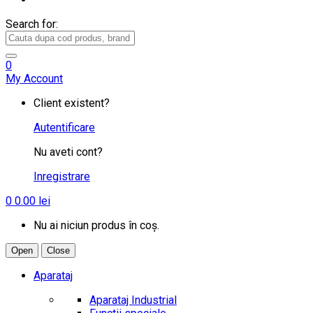
Search for:
0
My Account
Client existent?
Autentificare
Nu aveti cont?
Inregistrare
0
0.00
lei
Nu ai niciun produs în coș.
Open
Close
Aparataj
Aparataj Industrial