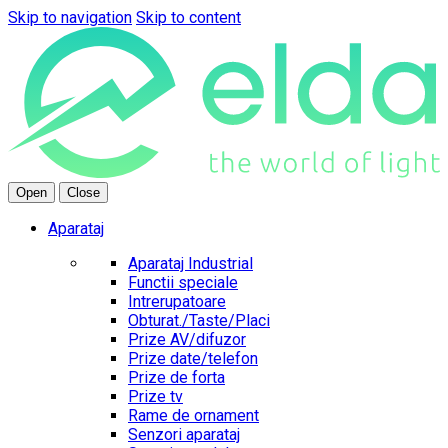
Skip to navigation
Skip to content
Open
Close
Aparataj
Aparataj Industrial
Functii speciale
Intrerupatoare
Obturat./Taste/Placi
Prize AV/difuzor
Prize date/telefon
Prize de forta
Prize tv
Rame de ornament
Senzori aparataj