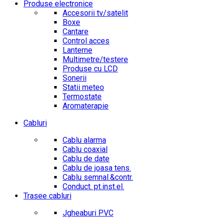
Produse electronice
Accesorii tv/satelit
Boxe
Cantare
Control acces
Lanterne
Multimetre/testere
Produse cu LCD
Sonerii
Statii meteo
Termostate
Aromaterapie
Cabluri
Cablu alarma
Cablu coaxial
Cablu de date
Cablu de joasa tens.
Cablu semnal.&contr.
Conduct. pt.inst.el.
Trasee cabluri
Jgheaburi PVC