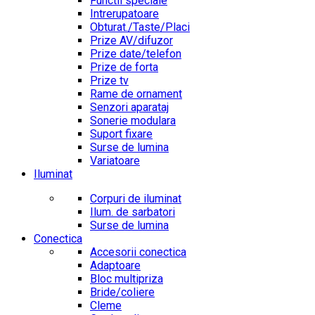
Functii speciale
Intrerupatoare
Obturat./Taste/Placi
Prize AV/difuzor
Prize date/telefon
Prize de forta
Prize tv
Rame de ornament
Senzori aparataj
Sonerie modulara
Suport fixare
Surse de lumina
Variatoare
Iluminat
Corpuri de iluminat
Ilum. de sarbatori
Surse de lumina
Conectica
Accesorii conectica
Adaptoare
Bloc multipriza
Bride/coliere
Cleme