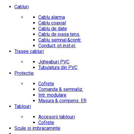
Cabluri
Cablu alarma
Cablu coaxial
Cablu de date
Cablu de joasa tens.
Cablu semnal.&contr.
Conduct. pt.inst.el.
Trasee cabluri
Jgheaburi PVC
Tubulatura din PVC
Protectie
Cofrete
Comanda & semnaliz.
Intr. modulare
Masura & compens. ER
Tablouri
Accesorii tablouri
Cofrete
Scule si imbracaminte