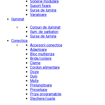
Sonerie modulara
Suport fixare
Surse de lumina
Variatoare
Iluminat
Corpuri de iluminat
Ilum. de sarbatori
Surse de lumina
Conectica
Accesorii conectica
Adaptoare
Bloc multipriza
Bride/coliere
Cleme
Cordon alimentare
Doze
Dulii
Mufe
Prelungitoare
Presetupe
Prize programabile
Stechere/cuple