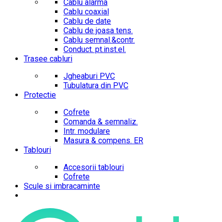
Cablu alarma
Cablu coaxial
Cablu de date
Cablu de joasa tens.
Cablu semnal.&contr.
Conduct. pt.inst.el.
Trasee cabluri
Jgheaburi PVC
Tubulatura din PVC
Protectie
Cofrete
Comanda & semnaliz.
Intr. modulare
Masura & compens. ER
Tablouri
Accesorii tablouri
Cofrete
Scule si imbracaminte