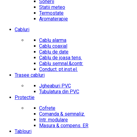
Sonerii
Statii meteo
Termostate
Aromaterapie
Cabluri
Cablu alarma
Cablu coaxial
Cablu de date
Cablu de joasa tens.
Cablu semnal.&contr.
Conduct. pt.inst.el.
Trasee cabluri
Jgheaburi PVC
Tubulatura din PVC
Protectie
Cofrete
Comanda & semnaliz.
Intr. modulare
Masura & compens. ER
Tablouri