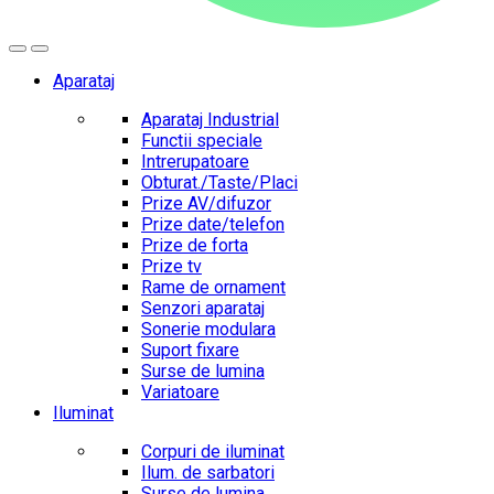
Aparataj
Aparataj Industrial
Functii speciale
Intrerupatoare
Obturat./Taste/Placi
Prize AV/difuzor
Prize date/telefon
Prize de forta
Prize tv
Rame de ornament
Senzori aparataj
Sonerie modulara
Suport fixare
Surse de lumina
Variatoare
Iluminat
Corpuri de iluminat
Ilum. de sarbatori
Surse de lumina