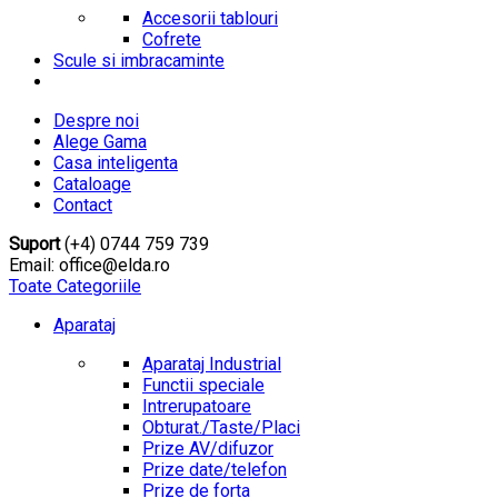
Accesorii tablouri
Cofrete
Scule si imbracaminte
Despre noi
Alege Gama
Casa inteligenta
Cataloage
Contact
Suport
(+4) 0744 759 739
Email: office@elda.ro
Toate Categoriile
Aparataj
Aparataj Industrial
Functii speciale
Intrerupatoare
Obturat./Taste/Placi
Prize AV/difuzor
Prize date/telefon
Prize de forta