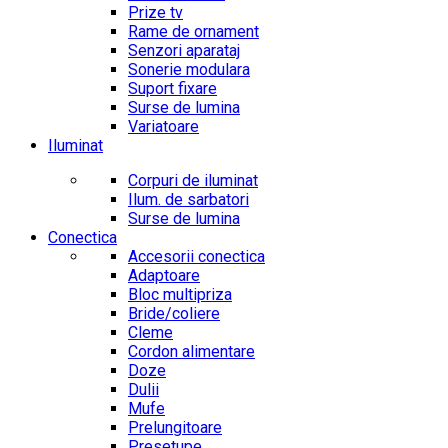
Prize tv
Rame de ornament
Senzori aparataj
Sonerie modulara
Suport fixare
Surse de lumina
Variatoare
Iluminat
Corpuri de iluminat
Ilum. de sarbatori
Surse de lumina
Conectica
Accesorii conectica
Adaptoare
Bloc multipriza
Bride/coliere
Cleme
Cordon alimentare
Doze
Dulii
Mufe
Prelungitoare
Presetupe