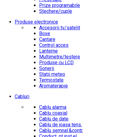
Prize programabile
Stechere/cuple
Produse electronice
Accesorii tv/satelit
Boxe
Cantare
Control acces
Lanterne
Multimetre/testere
Produse cu LCD
Sonerii
Statii meteo
Termostate
Aromaterapie
Cabluri
Cablu alarma
Cablu coaxial
Cablu de date
Cablu de joasa tens.
Cablu semnal.&contr.
Conduct. pt.inst.el.