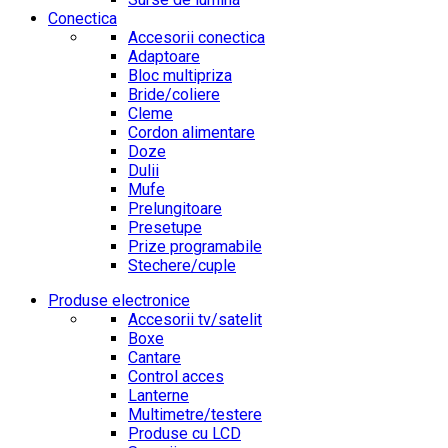
Conectica
Accesorii conectica
Adaptoare
Bloc multipriza
Bride/coliere
Cleme
Cordon alimentare
Doze
Dulii
Mufe
Prelungitoare
Presetupe
Prize programabile
Stechere/cuple
Produse electronice
Accesorii tv/satelit
Boxe
Cantare
Control acces
Lanterne
Multimetre/testere
Produse cu LCD