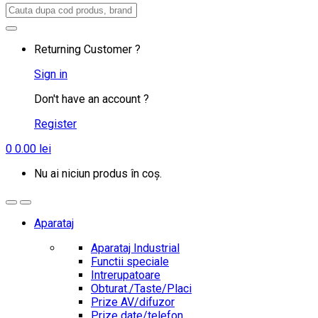
Search
for:
Returning Customer ?
Sign in
Don't have an account ?
Register
0
0.00
lei
Nu ai niciun produs în coș.
Aparataj
Aparataj Industrial
Functii speciale
Intrerupatoare
Obturat./Taste/Placi
Prize AV/difuzor
Prize date/telefon