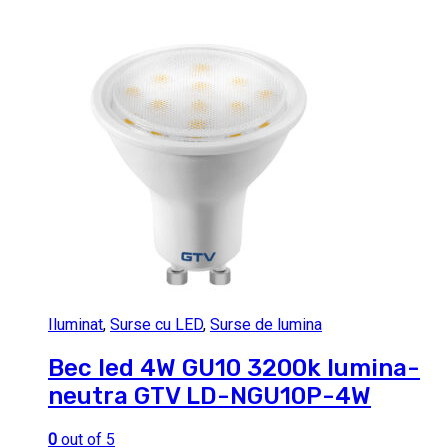
Iluminat
,
Surse cu LED
,
Surse de lumina
Bec led 4W GU10 3200k lumina-
neutra GTV LD-NGU10P-4W
0
out of 5