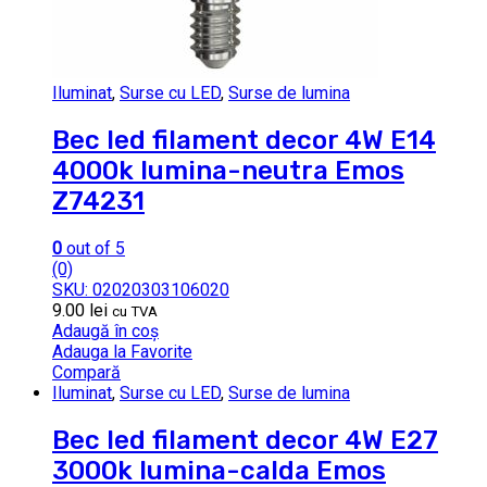
Iluminat
,
Surse cu LED
,
Surse de lumina
Bec led filament decor 4W E14
4000k lumina-neutra Emos
Z74231
0
out of 5
(0)
SKU: 02020303106020
9.00
lei
cu TVA
Adaugă în coș
Adauga la Favorite
Compară
Iluminat
,
Surse cu LED
,
Surse de lumina
Bec led filament decor 4W E27
3000k lumina-calda Emos