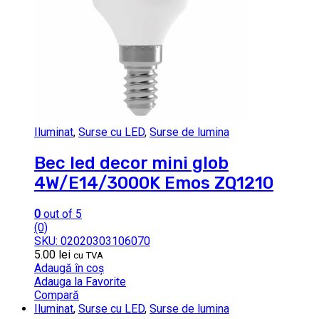
Iluminat
,
Surse cu LED
,
Surse de lumina
Bec led decor mini glob
4W/E14/3000K Emos ZQ1210
0
out of 5
(0)
SKU: 02020303106070
5.00
lei
cu TVA
Adaugă în coș
Adauga la Favorite
Compară
Iluminat
,
Surse cu LED
,
Surse de lumina