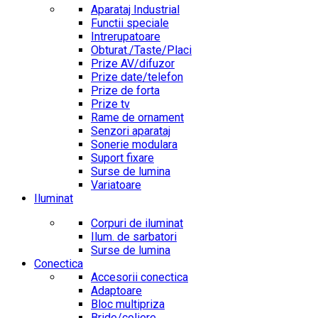
Aparataj Industrial
Functii speciale
Intrerupatoare
Obturat./Taste/Placi
Prize AV/difuzor
Prize date/telefon
Prize de forta
Prize tv
Rame de ornament
Senzori aparataj
Sonerie modulara
Suport fixare
Surse de lumina
Variatoare
Iluminat
Corpuri de iluminat
Ilum. de sarbatori
Surse de lumina
Conectica
Accesorii conectica
Adaptoare
Bloc multipriza
Bride/coliere