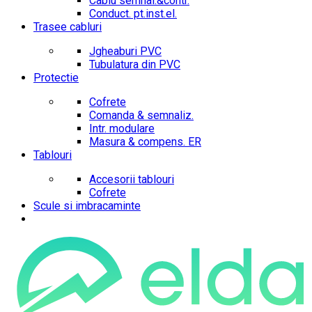
Cablu semnal.&contr.
Conduct. pt.inst.el.
Trasee cabluri
Jgheaburi PVC
Tubulatura din PVC
Protectie
Cofrete
Comanda & semnaliz.
Intr. modulare
Masura & compens. ER
Tablouri
Accesorii tablouri
Cofrete
Scule si imbracaminte