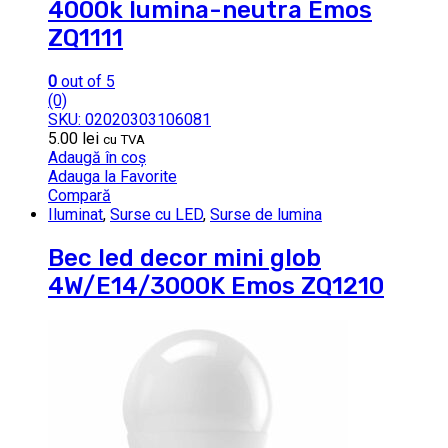
4000k lumina-neutra Emos
ZQ1111
0
out of 5
(0)
SKU: 02020303106081
5.00
lei
cu TVA
Adaugă în coș
Adauga la Favorite
Compară
Iluminat
,
Surse cu LED
,
Surse de lumina
Bec led decor mini glob
4W/E14/3000K Emos ZQ1210