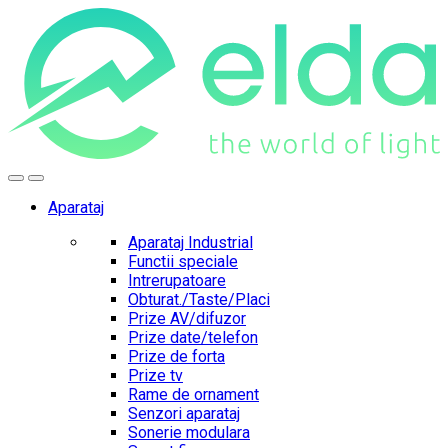
Skip
Skip
to
to
navigation
content
Aparataj
Aparataj Industrial
Functii speciale
Intrerupatoare
Obturat./Taste/Placi
Prize AV/difuzor
Prize date/telefon
Prize de forta
Prize tv
Rame de ornament
Senzori aparataj
Sonerie modulara