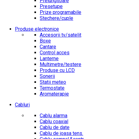
Prelungitoare
Presetupe
Prize programabile
Stechere/cuple
Produse electronice
Accesorii tv/satelit
Boxe
Cantare
Control acces
Lanterne
Multimetre/testere
Produse cu LCD
Sonerii
Statii meteo
Termostate
Aromaterapie
Cabluri
Cablu alarma
Cablu coaxial
Cablu de date
Cablu de joasa tens.