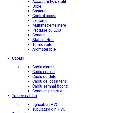
Accesorii tv/satelit
Boxe
Cantare
Control acces
Lanterne
Multimetre/testere
Produse cu LCD
Sonerii
Statii meteo
Termostate
Aromaterapie
Cabluri
Cablu alarma
Cablu coaxial
Cablu de date
Cablu de joasa tens.
Cablu semnal.&contr.
Conduct. pt.inst.el.
Trasee cabluri
Jgheaburi PVC
Tubulatura din PVC