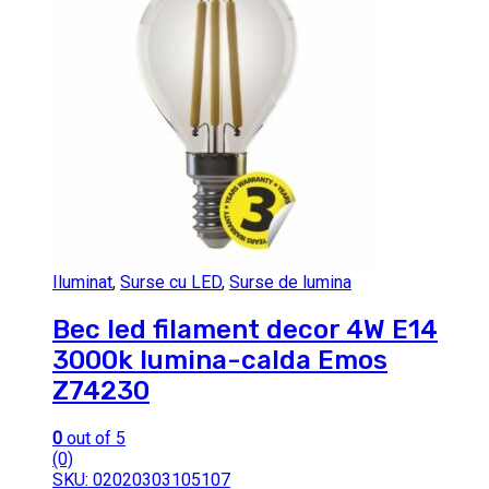
Iluminat
,
Surse cu LED
,
Surse de lumina
Bec led filament decor 4W E14
3000k lumina-calda Emos
Z74230
0
out of 5
(0)
SKU: 02020303105107