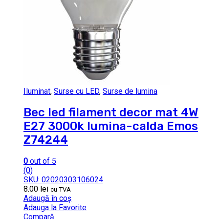
Iluminat
,
Surse cu LED
,
Surse de lumina
Bec led filament decor mat 4W
E27 3000k lumina-calda Emos
Z74244
0
out of 5
(0)
SKU: 02020303106024
8.00
lei
cu TVA
Adaugă în coș
Adauga la Favorite
Compară