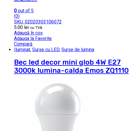
0
out of 5
(0)
SKU: 02020303106072
5.00
lei
cu TVA
Adaugă în coș
Adauga la Favorite
Compară
Iluminat
,
Surse cu LED
,
Surse de lumina
Bec led decor mini glob 4W E27
3000k lumina-calda Emos ZQ1110