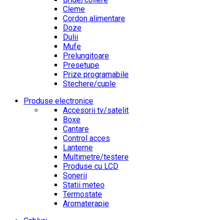
Cleme
Cordon alimentare
Doze
Dulii
Mufe
Prelungitoare
Presetupe
Prize programabile
Stechere/cuple
Produse electronice
Accesorii tv/satelit
Boxe
Cantare
Control acces
Lanterne
Multimetre/testere
Produse cu LCD
Sonerii
Statii meteo
Termostate
Aromaterapie