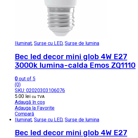
Iluminat
,
Surse cu LED
,
Surse de lumina
Bec led decor mini glob 4W E27
3000k lumina-calda Emos ZQ1110
0
out of 5
(0)
SKU: 02020303106076
5.00
lei
cu TVA
Adaugă în coș
Adauga la Favorite
Compară
Iluminat
,
Surse cu LED
,
Surse de lumina
Bec led decor mini glob 4W E27