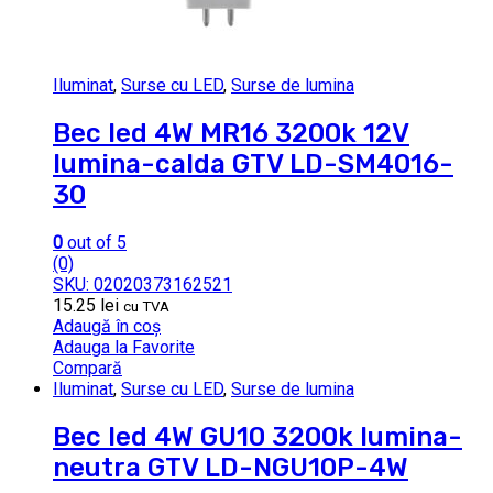
Iluminat
,
Surse cu LED
,
Surse de lumina
Bec led 4W MR16 3200k 12V
lumina-calda GTV LD-SM4016-
30
0
out of 5
(0)
SKU: 02020373162521
15.25
lei
cu TVA
Adaugă în coș
Adauga la Favorite
Compară
Iluminat
,
Surse cu LED
,
Surse de lumina
Bec led 4W GU10 3200k lumina-
neutra GTV LD-NGU10P-4W