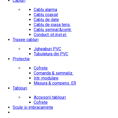
Cabluri
Cablu alarma
Cablu coaxial
Cablu de date
Cablu de joasa tens.
Cablu semnal.&contr.
Conduct. pt.inst.el.
Trasee cabluri
Jgheaburi PVC
Tubulatura din PVC
Protectie
Cofrete
Comanda & semnaliz.
Intr. modulare
Masura & compens. ER
Tablouri
Accesorii tablouri
Cofrete
Scule si imbracaminte