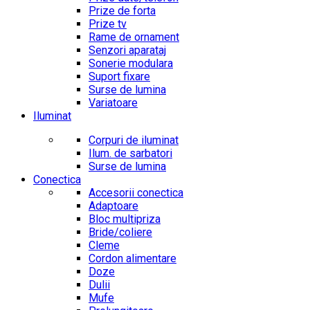
Prize de forta
Prize tv
Rame de ornament
Senzori aparataj
Sonerie modulara
Suport fixare
Surse de lumina
Variatoare
Iluminat
Corpuri de iluminat
Ilum. de sarbatori
Surse de lumina
Conectica
Accesorii conectica
Adaptoare
Bloc multipriza
Bride/coliere
Cleme
Cordon alimentare
Doze
Dulii
Mufe