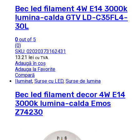
Bec led filament 4W E14 3000k
lumina-calda GTV LD-C35FL4-
30L
0
out of 5
(0)
SKU: 02020373162431
13.21
lei
cu TVA
Adaugă în coș
Adauga la Favorite
Compară
Iluminat
,
Surse cu LED
,
Surse de lumina
Bec led filament decor 4W E14
3000k lumina-calda Emos
Z74230