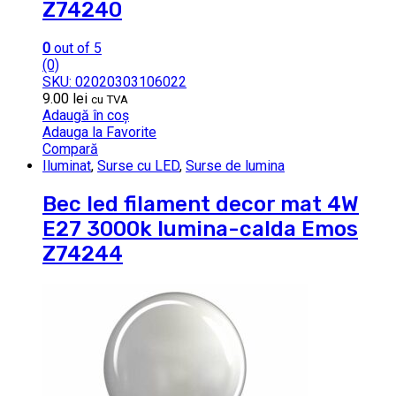
Z74240
0
out of 5
(0)
SKU: 02020303106022
9.00
lei
cu TVA
Adaugă în coș
Adauga la Favorite
Compară
Iluminat
,
Surse cu LED
,
Surse de lumina
Bec led filament decor mat 4W
E27 3000k lumina-calda Emos
Z74244