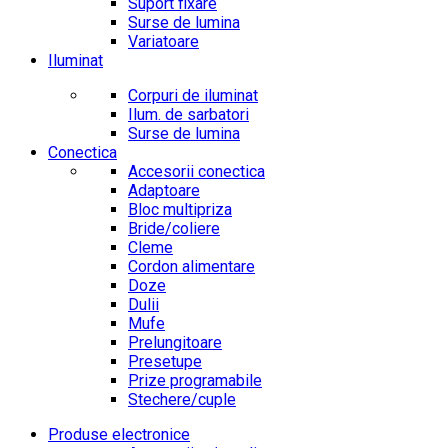
Suport fixare
Surse de lumina
Variatoare
Iluminat
Corpuri de iluminat
Ilum. de sarbatori
Surse de lumina
Conectica
Accesorii conectica
Adaptoare
Bloc multipriza
Bride/coliere
Cleme
Cordon alimentare
Doze
Dulii
Mufe
Prelungitoare
Presetupe
Prize programabile
Stechere/cuple
Produse electronice