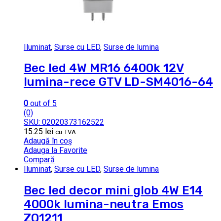
Iluminat
,
Surse cu LED
,
Surse de lumina
Bec led 4W MR16 6400k 12V
lumina-rece GTV LD-SM4016-64
0
out of 5
(0)
SKU: 02020373162522
15.25
lei
cu TVA
Adaugă în coș
Adauga la Favorite
Compară
Iluminat
,
Surse cu LED
,
Surse de lumina
Bec led decor mini glob 4W E14
4000k lumina-neutra Emos
ZQ1211