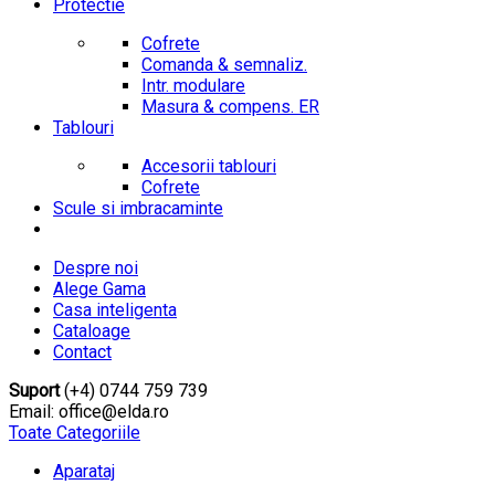
Protectie
Cofrete
Comanda & semnaliz.
Intr. modulare
Masura & compens. ER
Tablouri
Accesorii tablouri
Cofrete
Scule si imbracaminte
Despre noi
Alege Gama
Casa inteligenta
Cataloage
Contact
Suport
(+4) 0744 759 739
Email: office@elda.ro
Toate Categoriile
Aparataj