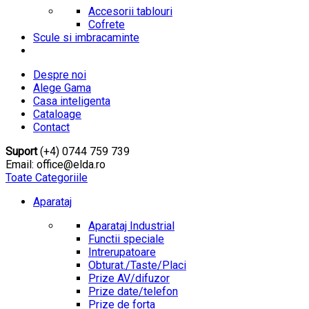
Accesorii tablouri
Cofrete
Scule si imbracaminte
Despre noi
Alege Gama
Casa inteligenta
Cataloage
Contact
Suport
(+4) 0744 759 739
Email: office@elda.ro
Toate Categoriile
Aparataj
Aparataj Industrial
Functii speciale
Intrerupatoare
Obturat./Taste/Placi
Prize AV/difuzor
Prize date/telefon
Prize de forta