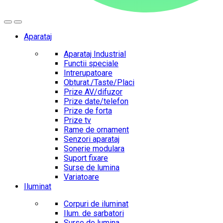
Aparataj
Aparataj Industrial
Functii speciale
Intrerupatoare
Obturat./Taste/Placi
Prize AV/difuzor
Prize date/telefon
Prize de forta
Prize tv
Rame de ornament
Senzori aparataj
Sonerie modulara
Suport fixare
Surse de lumina
Variatoare
Iluminat
Corpuri de iluminat
Ilum. de sarbatori
Surse de lumina