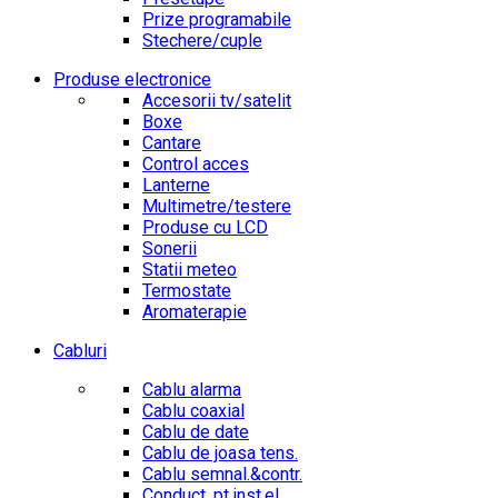
Prize programabile
Stechere/cuple
Produse electronice
Accesorii tv/satelit
Boxe
Cantare
Control acces
Lanterne
Multimetre/testere
Produse cu LCD
Sonerii
Statii meteo
Termostate
Aromaterapie
Cabluri
Cablu alarma
Cablu coaxial
Cablu de date
Cablu de joasa tens.
Cablu semnal.&contr.
Conduct. pt.inst.el.