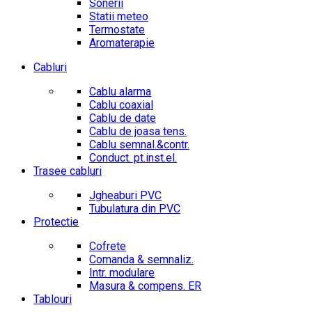
Sonerii
Statii meteo
Termostate
Aromaterapie
Cabluri
Cablu alarma
Cablu coaxial
Cablu de date
Cablu de joasa tens.
Cablu semnal.&contr.
Conduct. pt.inst.el.
Trasee cabluri
Jgheaburi PVC
Tubulatura din PVC
Protectie
Cofrete
Comanda & semnaliz.
Intr. modulare
Masura & compens. ER
Tablouri