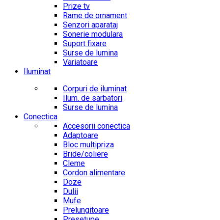
Prize tv
Rame de ornament
Senzori aparataj
Sonerie modulara
Suport fixare
Surse de lumina
Variatoare
Iluminat
Corpuri de iluminat
Ilum. de sarbatori
Surse de lumina
Conectica
Accesorii conectica
Adaptoare
Bloc multipriza
Bride/coliere
Cleme
Cordon alimentare
Doze
Dulii
Mufe
Prelungitoare
Presetupe