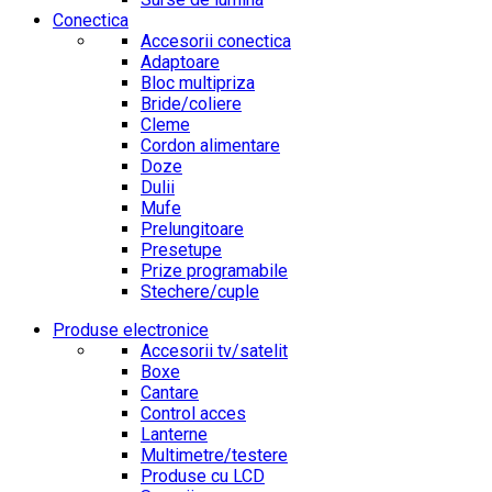
Conectica
Accesorii conectica
Adaptoare
Bloc multipriza
Bride/coliere
Cleme
Cordon alimentare
Doze
Dulii
Mufe
Prelungitoare
Presetupe
Prize programabile
Stechere/cuple
Produse electronice
Accesorii tv/satelit
Boxe
Cantare
Control acces
Lanterne
Multimetre/testere
Produse cu LCD