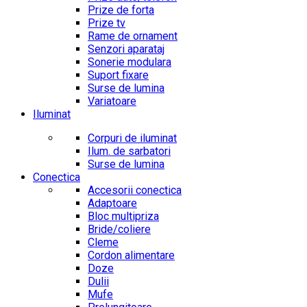
Prize de forta
Prize tv
Rame de ornament
Senzori aparataj
Sonerie modulara
Suport fixare
Surse de lumina
Variatoare
Iluminat
Corpuri de iluminat
Ilum. de sarbatori
Surse de lumina
Conectica
Accesorii conectica
Adaptoare
Bloc multipriza
Bride/coliere
Cleme
Cordon alimentare
Doze
Dulii
Mufe