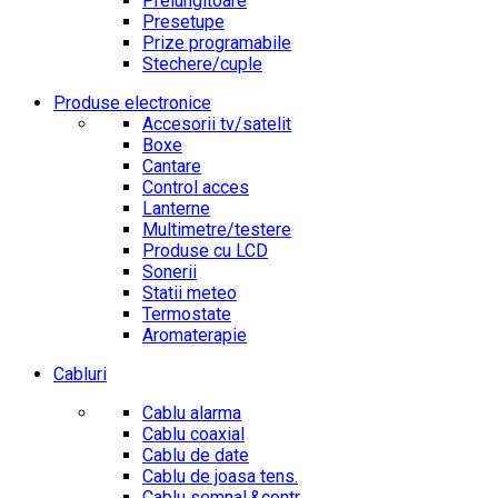
Prelungitoare
Presetupe
Prize programabile
Stechere/cuple
Produse electronice
Accesorii tv/satelit
Boxe
Cantare
Control acces
Lanterne
Multimetre/testere
Produse cu LCD
Sonerii
Statii meteo
Termostate
Aromaterapie
Cabluri
Cablu alarma
Cablu coaxial
Cablu de date
Cablu de joasa tens.
Cablu semnal.&contr.