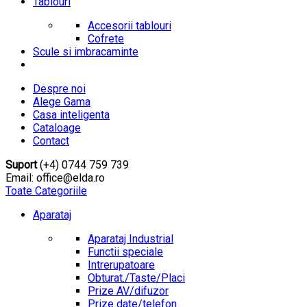
Tablouri
Accesorii tablouri
Cofrete
Scule si imbracaminte
Despre noi
Alege Gama
Casa inteligenta
Cataloage
Contact
Suport
(+4) 0744 759 739
Email: office@elda.ro
Toate Categoriile
Aparataj
Aparataj Industrial
Functii speciale
Intrerupatoare
Obturat./Taste/Placi
Prize AV/difuzor
Prize date/telefon