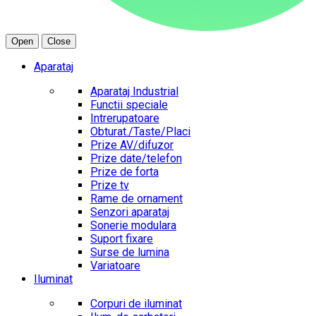
Open
Close
Aparataj
Aparataj Industrial
Functii speciale
Intrerupatoare
Obturat./Taste/Placi
Prize AV/difuzor
Prize date/telefon
Prize de forta
Prize tv
Rame de ornament
Senzori aparataj
Sonerie modulara
Suport fixare
Surse de lumina
Variatoare
Iluminat
Corpuri de iluminat