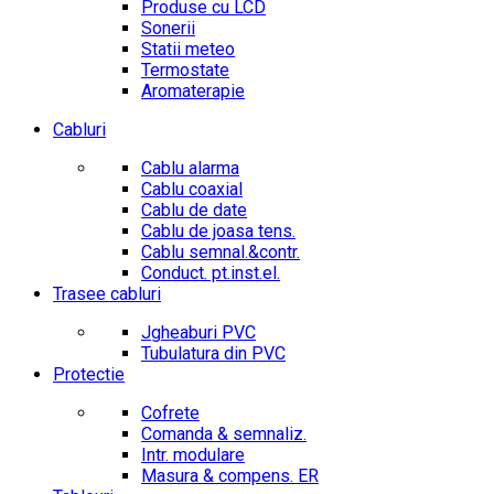
Produse cu LCD
Sonerii
Statii meteo
Termostate
Aromaterapie
Cabluri
Cablu alarma
Cablu coaxial
Cablu de date
Cablu de joasa tens.
Cablu semnal.&contr.
Conduct. pt.inst.el.
Trasee cabluri
Jgheaburi PVC
Tubulatura din PVC
Protectie
Cofrete
Comanda & semnaliz.
Intr. modulare
Masura & compens. ER