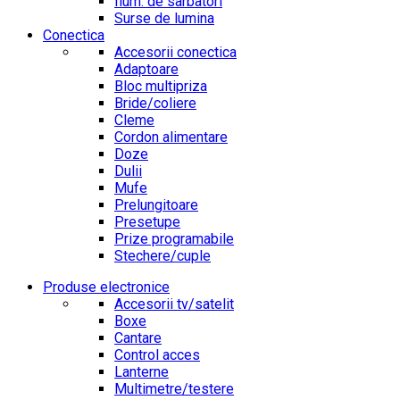
Ilum. de sarbatori
Surse de lumina
Conectica
Accesorii conectica
Adaptoare
Bloc multipriza
Bride/coliere
Cleme
Cordon alimentare
Doze
Dulii
Mufe
Prelungitoare
Presetupe
Prize programabile
Stechere/cuple
Produse electronice
Accesorii tv/satelit
Boxe
Cantare
Control acces
Lanterne
Multimetre/testere