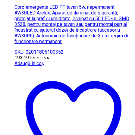
Corp emergenta LED PT tavan 5w, nepermanent
AW30LED Arelux. Aparat de iluminat de siguranță,
protejat la praf şi umiditate, echipat cu 50 LED-uri SMD
3528, pentru montaj pe tavan sau pentru montaj parţial
încastrat cu ajutorul dozei de încastrare (accesoriu
AW30RF). Autonomie de funcționare de 3 ore, regim de
funcționare permanent.
SKU: 02011805100352
193.19
lei
cu TVA
Adaugă în coș