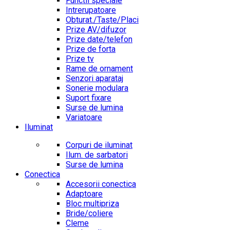
Functii speciale
Intrerupatoare
Obturat./Taste/Placi
Prize AV/difuzor
Prize date/telefon
Prize de forta
Prize tv
Rame de ornament
Senzori aparataj
Sonerie modulara
Suport fixare
Surse de lumina
Variatoare
Iluminat
Corpuri de iluminat
Ilum. de sarbatori
Surse de lumina
Conectica
Accesorii conectica
Adaptoare
Bloc multipriza
Bride/coliere
Cleme