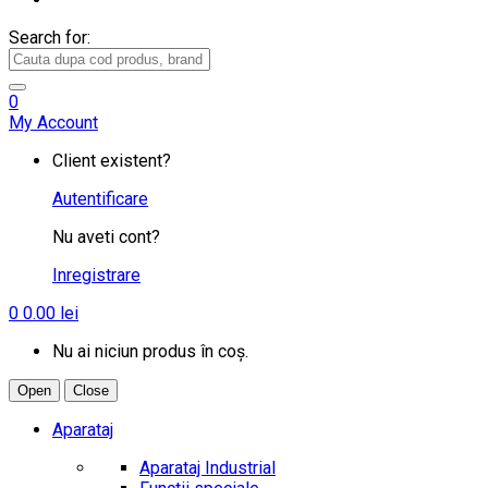
Search for:
0
My Account
Client existent?
Autentificare
Nu aveti cont?
Inregistrare
0
0.00
lei
Nu ai niciun produs în coș.
Open
Close
Aparataj
Aparataj Industrial