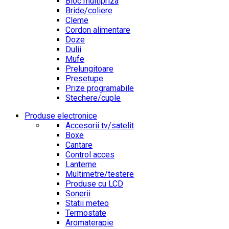
Bloc multipriza
Bride/coliere
Cleme
Cordon alimentare
Doze
Dulii
Mufe
Prelungitoare
Presetupe
Prize programabile
Stechere/cuple
Produse electronice
Accesorii tv/satelit
Boxe
Cantare
Control acces
Lanterne
Multimetre/testere
Produse cu LCD
Sonerii
Statii meteo
Termostate
Aromaterapie