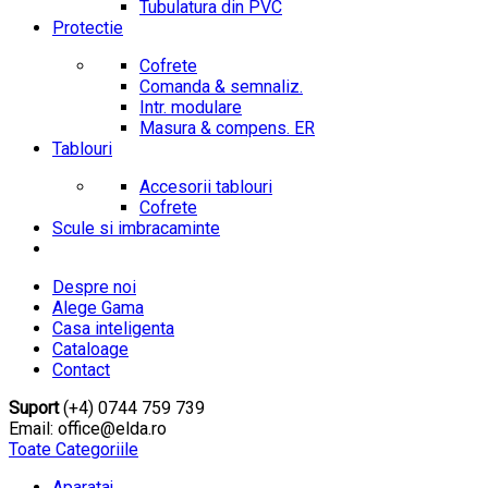
Tubulatura din PVC
Protectie
Cofrete
Comanda & semnaliz.
Intr. modulare
Masura & compens. ER
Tablouri
Accesorii tablouri
Cofrete
Scule si imbracaminte
Despre noi
Alege Gama
Casa inteligenta
Cataloage
Contact
Suport
(+4) 0744 759 739
Email: office@elda.ro
Toate Categoriile
Aparataj