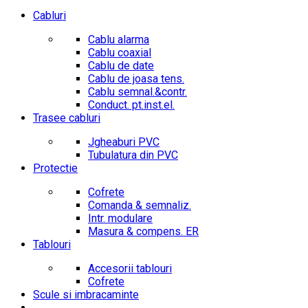
Cabluri
Cablu alarma
Cablu coaxial
Cablu de date
Cablu de joasa tens.
Cablu semnal.&contr.
Conduct. pt.inst.el.
Trasee cabluri
Jgheaburi PVC
Tubulatura din PVC
Protectie
Cofrete
Comanda & semnaliz.
Intr. modulare
Masura & compens. ER
Tablouri
Accesorii tablouri
Cofrete
Scule si imbracaminte