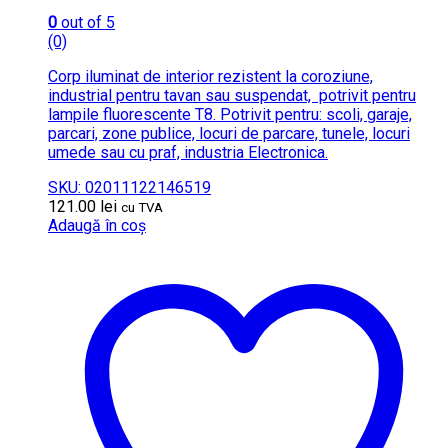
0
out of 5
(0)
Corp iluminat de interior rezistent la coroziune,
industrial pentru tavan sau suspendat, potrivit pentru
lampile fluorescente T8. Potrivit pentru: scoli, garaje,
parcari, zone publice, locuri de parcare, tunele, locuri
umede sau cu praf, industria Electronica.
SKU: 02011122146519
121.00
lei
cu TVA
Adaugă în coș