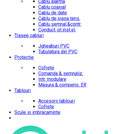
Cablu alarma
Cablu coaxial
Cablu de date
Cablu de joasa tens.
Cablu semnal.&contr.
Conduct. pt.inst.el.
Trasee cabluri
Jgheaburi PVC
Tubulatura din PVC
Protectie
Cofrete
Comanda & semnaliz.
Intr. modulare
Masura & compens. ER
Tablouri
Accesorii tablouri
Cofrete
Scule si imbracaminte