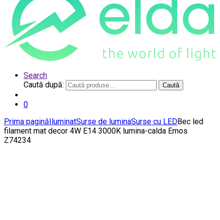
Search
Caută după:
Caută
0
Prima pagină
Iluminat
Surse de lumina
Surse cu LED
Bec led
filament mat decor 4W E14 3000K lumina-calda Emos
Z74234