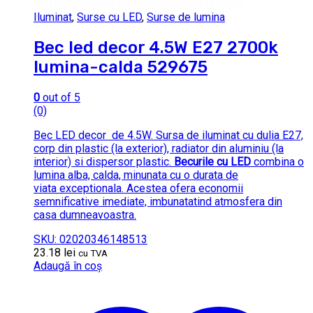
Iluminat
,
Surse cu LED
,
Surse de lumina
Bec led decor 4.5W E27 2700k
lumina-calda 529675
0
out of 5
(0)
Bec LED decor de 4.5W. Sursa de iluminat cu dulia E27,
corp din plastic (la exterior), radiator din aluminiu (la
interior) si dispersor plastic.
Becurile cu LED
combina o
lumina alba, calda, minunata cu o durata de
viata exceptionala. Acestea ofera economii
semnificative imediate, imbunatatind atmosfera din
casa dumneavoastra.
SKU: 02020346148513
23.18
lei
cu TVA
Adaugă în coș