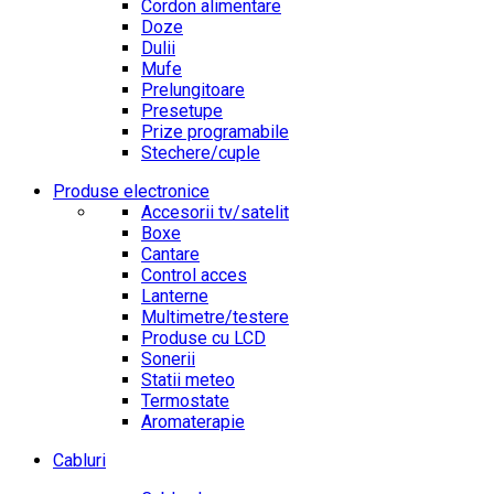
Cordon alimentare
Doze
Dulii
Mufe
Prelungitoare
Presetupe
Prize programabile
Stechere/cuple
Produse electronice
Accesorii tv/satelit
Boxe
Cantare
Control acces
Lanterne
Multimetre/testere
Produse cu LCD
Sonerii
Statii meteo
Termostate
Aromaterapie
Cabluri