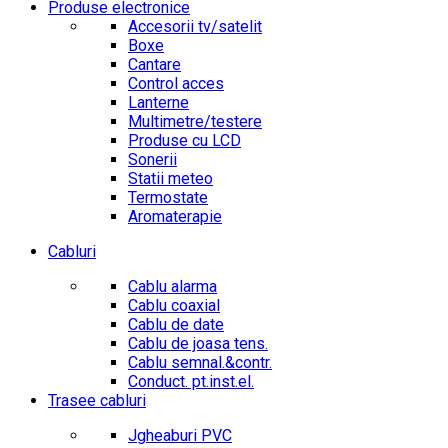
Produse electronice
Accesorii tv/satelit
Boxe
Cantare
Control acces
Lanterne
Multimetre/testere
Produse cu LCD
Sonerii
Statii meteo
Termostate
Aromaterapie
Cabluri
Cablu alarma
Cablu coaxial
Cablu de date
Cablu de joasa tens.
Cablu semnal.&contr.
Conduct. pt.inst.el.
Trasee cabluri
Jgheaburi PVC