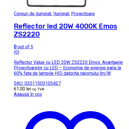
Corpuri de iluminat
,
Iluminat
,
Proiectoare
Reflector led 20W 4000K Emos
ZS2220
0
out of 5
(0)
Reflector Value cu LED 20W ZS2220 Emos. Avantajele
Proiectoarelor cu LED – Economie de energie pana la
60% fata de lampile HID datorita raportului lm/W
SKU: 02011503105427
61.00
lei
cu TVA
Adaugă în coș