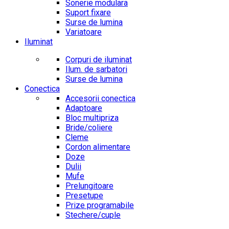
Sonerie modulara
Suport fixare
Surse de lumina
Variatoare
Iluminat
Corpuri de iluminat
Ilum. de sarbatori
Surse de lumina
Conectica
Accesorii conectica
Adaptoare
Bloc multipriza
Bride/coliere
Cleme
Cordon alimentare
Doze
Dulii
Mufe
Prelungitoare
Presetupe
Prize programabile
Stechere/cuple