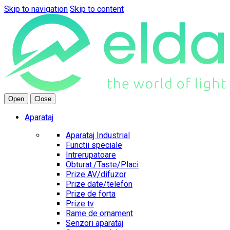
Skip to navigation
Skip to content
Open
Close
Aparataj
Aparataj Industrial
Functii speciale
Intrerupatoare
Obturat./Taste/Placi
Prize AV/difuzor
Prize date/telefon
Prize de forta
Prize tv
Rame de ornament
Senzori aparataj